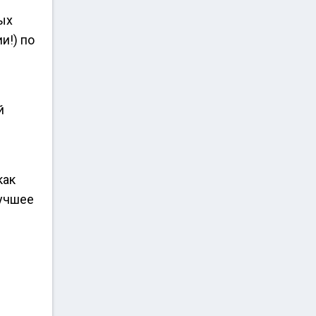
ых
и!) по
й
как
лучшее