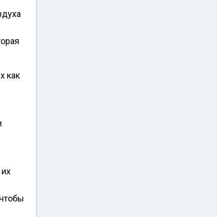
здуха
торая
х как
и
 их
 чтобы