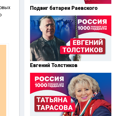
новых
Подвиг батареи Раевского
о
Евгений Толстиков