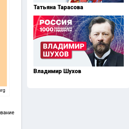
Татьяна Тарасова
Владимир Шухов
org
ование