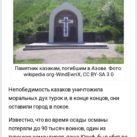
Памятник казакам, погибшим в Азове. Фото:
wikipedia.org-WindEwriX, CC BY-SA 3.0
Непобедимость казаков уничтожила
моральных дух турок и, в конце концов, они
оставили город в покое.
Известно, что во время осады османы
потеряли до 90 тысяч воинов, один из
турецких командиров, паша Юсуф, был убит во