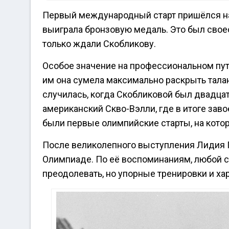
Первый международный старт пришёлся на 
выиграла бронзовую медаль. Это был свое
только ждали Скобликову.
Особое значение на профессиональном пу
им она сумела максимально раскрыть тала
случилась, когда Скобликовой был двадцать
американский Скво-Вэлли, где в итоге зав
были первые олимпийские старты, на кот
После великолепного выступления Лидия П
Олимпиаде. По её воспоминаниям, любой с
преодолевать, но упорные тренировки и ха