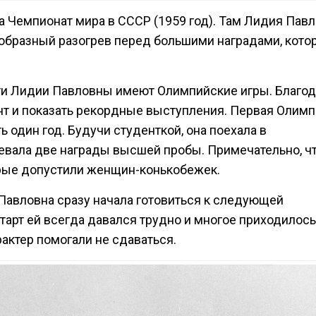
Чемпионат мира в СССР (1959 год). Там Лидия Пав
образный разогрев перед большими наградами, кото
ти Лидии Павловны имеют Олимпийские игры. Благо
нт и показать рекордные выступления. Первая Олим
 один год. Будучи студенткой, она поехала в
оевала две награды высшей пробы. Примечательно, чт
орые допустили женщин-конькобежек.
авловна сразу начала готовиться к следующей
тарт ей всегда давался трудно и многое приходилось
рактер помогали не сдаваться.