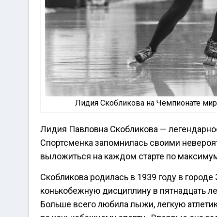
Лидия Скобликова на Чемпионате мира 
Лидия Павловна Скобликова — легендарное
Спортсменка запомнилась своими невероя
выложиться на каждом старте по максимум
Скобликова родилась в 1939 году в городе
конькобежную дисциплину в пятнадцать лет
Больше всего любила лыжи, легкую атлетик