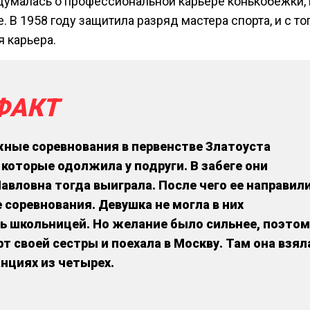
адумалась о профессиональной карьере конькобежки, 
. В 1958 году защитила разряд мастера спорта, и с то
 карьера.
ФАКТ
ные соревнования в первенстве Златоуста
 которые одолжила у подруги. В забеге они
авловна тогда выиграла. После чего ее направил
соревнования. Девушка не могла в них
сь школьницей. Но желание было сильнее, поэтом
т своей сестры и поехала в Москву. Там она взял
нциях из четырех.