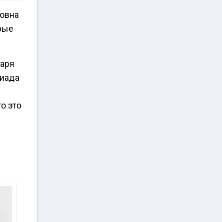
ловна
рые
даря
пиада
о это