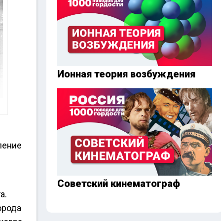
Ионная теория возбуждения
ление
Советский кинематограф
а.
орода