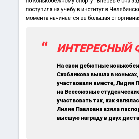
по конькобежному спорту . Впервые она з
поступила на учебу в институт в Челябинске
момента начинается ее большая спортивная
ИНТЕРЕСНЫЙ 
На свои дебютные конькобеж
Скобликова вышла в коньках,
участвовали вместе, Лидия П
на Всесоюзные студенческие 
участвовать так, как являла
Лилия Павловна взяла паспор
высшую награду в двух диста