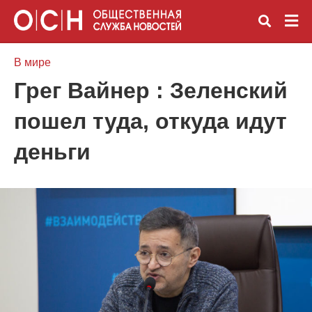
В мире
Грег Вайнер : Зеленский
Вве
пошел туда, откуда идут
зап
и
наж
деньги
Ente