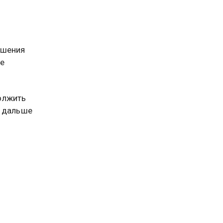
”
ешения
ое
олжить
и дальше
 Украине
ом
миром
ой