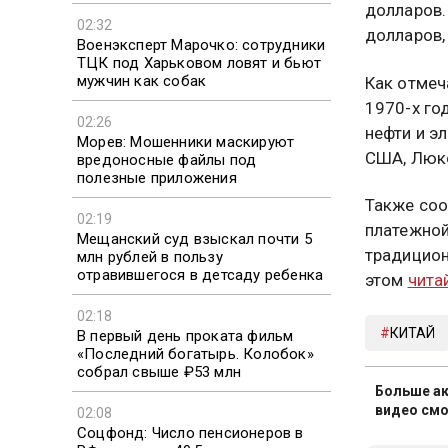
долларов.
02:32
долларов,
Военэксперт Марочко: сотрудники
ТЦК под Харьковом ловят и бьют
мужчин как собак
Как отмеч
1970-х го
02:26
нефти и э
Морев: Мошенники маскируют
США, Люкс
вредоносные файлы под
полезные приложения
Также соо
02:19
платежной
Мещанский суд взыскал почти 5
традицио
млн рублей в пользу
отравившегося в детсаду ребенка
этом
чита
02:18
КИТАЙ
В первый день проката фильм
«Последний богатырь. Колобок»
собрал свыше ₽53 млн
Больше ак
видео смо
02:08
Соцфонд: Число пенсионеров в