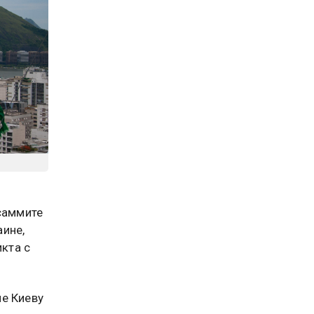
 саммите
ине,
кта с
е Киеву