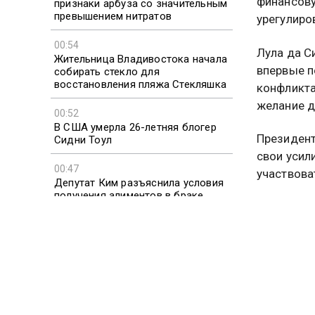
финансову
признаки арбуза со значительным
превышением нитратов
урегулиро
00:54
Лула да С
Жительница Владивостока начала
впервые п
собирать стекло для
восстановления пляжа Стекляшка
конфликта
желание д
00:52
В США умерла 26-летняя блогер
Президент
Сидни Тоул
свои усил
00:47
участвова
Депутат Ким разъяснила условия
получения алиментов в браке
Ранее пре
должно пр
России Вл
Зеленским
службы но
БРАЗИЛ