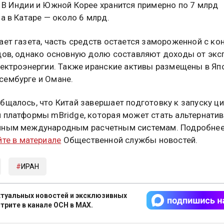
 В Индии и Южной Корее хранится примерно по 7 млрд
 а в Катаре — около 6 млрд.
ает газета, часть средств остается замороженной с ко
дов, однако основную долю составляют доходы от экс
лектроэнергии. Также иранские активы размещены в Яп
ембурге и Омане.
бщалось, что Китай завершает подготовку к запуску ц
 платформы mBridge, которая может стать альтернати
нным международным расчетным системам. Подробнее
йте в материале
Общественной службы новостей.
ИРАН
туальных новостей и эксклюзивных
трите в канале ОСН в MAX.