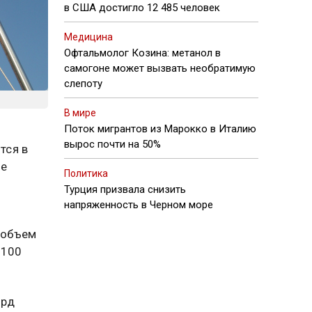
в США достигло 12 485 человек
Медицина
Офтальмолог Козина: метанол в
самогоне может вызвать необратимую
слепоту
В мире
Поток мигрантов из Марокко в Италию
вырос почти на 50%
тся в
ые
Политика
Турция призвала снизить
напряженность в Черном море
 объем
 100
лрд