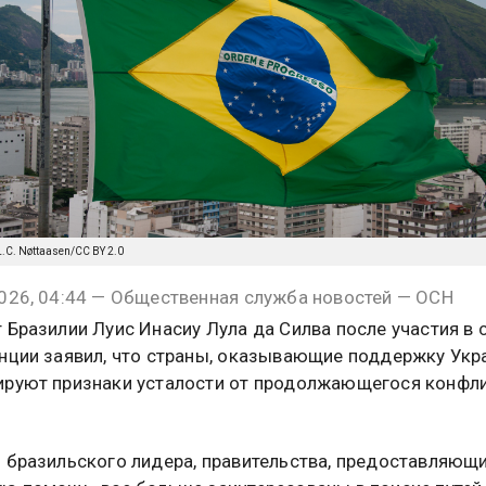
/L.C. Nøttaasen/CC BY 2.0
026, 04:44 — Общественная служба новостей — ОСН
 Бразилии Луис Инасиу Лула да Силва после участия в
нции заявил, что страны, оказывающие поддержку Укра
руют признаки усталости от продолжающегося конфли
 бразильского лидера, правительства, предоставляющи