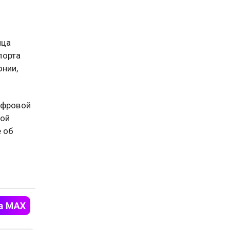
нца
порта
онии,
ифровой
вой
 об