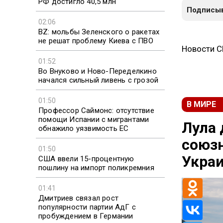
РФ достигло 40,5 млн
Подписыв
02:06
BZ: мольбы Зеленского о ракетах
не решат проблему Киева с ПВО
Новости 
01:52
Во Внуково и Ново-Переделкино
начался сильный ливень с грозой
01:50
В МИРЕ
Профессор Саймонс: отсутствие
помощи Испании с мигрантами
Лула 
обнажило уязвимость ЕС
союзн
01:50
Укра
США ввели 15-процентную
пошлину на импорт поликремния
01:41
Дмитриев связал рост
популярности партии АдГ с
пробуждением в Германии