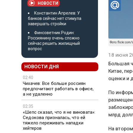
НОВОСТИ
Константин Апрелев: У
банков сейчас нет стимула
завершать стройки
Финсоветник Родин:
Россиянину очень сложно
Фото: flickr.com
сейчас решить жилищный
вопрос
18 июня 2
Большая ч
НОВОСТИ ДНЯ
Китае, пер
02:40
оценки и 
Чихачев: Все больше россиян
предпочитают работать в офисе,
По информ
а не удаленно
размещено
02:35
заблокиро
«Шепс сказал, что я не виновата»:
млрд долл
Седокова призналась, что ей
тяжело переживать нападки
хейтеров
На втором