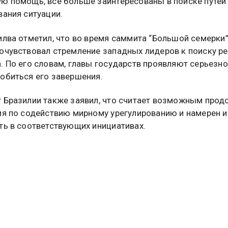
ю помощь, все больше заинтересованы в поиске путей
вания ситуации.
илва отметил, что во время саммита “Большой семерки
очувствовал стремление западных лидеров к поиску р
. По его словам, главы государств проявляют серьезн
обиться его завершения.
 Бразилии также заявил, что считает возможным прод
ия по содействию мирному урегулированию и намерен 
ть в соответствующих инициативах.
зидент США Дональд Трамп заявил, что в конфликте на
оизойти изменение после его разговоров с президент
адимиром Путиным и главой киевского режима Влади
. Подробнее об этом
читайте в материале
Общественн
востей.
ИЯ