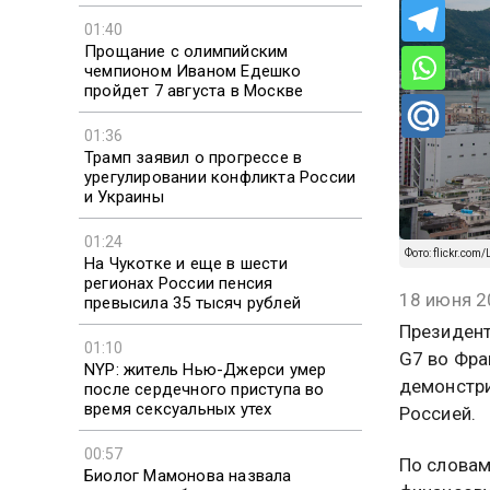
01:40
Прощание с олимпийским
чемпионом Иваном Едешко
пройдет 7 августа в Москве
01:36
Трамп заявил о прогрессе в
урегулировании конфликта России
и Украины
01:24
Фото: flickr.com
На Чукотке и еще в шести
регионах России пенсия
18 июня 2
превысила 35 тысяч рублей
Президент
01:10
G7 во Фра
NYP: житель Нью-Джерси умер
демонстри
после сердечного приступа во
время сексуальных утех
Россией.
00:57
По словам
Биолог Мамонова назвала