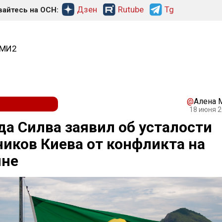
Дзен
Rutube
Tg
айтесь на ОСН:
СМИ2
@
Алена 
18 июня 2
да Силва заявил об усталости
иков Киева от конфликта на
ине