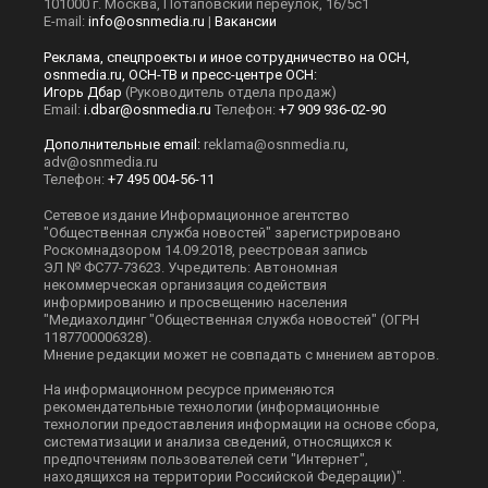
101000 г. Москва, Потаповский переулок, 16/5с1
E-mail:
info@osnmedia.ru
|
Вакансии
Реклама, спецпроекты и иное сотрудничество на ОСН,
osnmedia.ru, ОСН-ТВ и пресс-центре ОСН:
Игорь Дбар
(Руководитель отдела продаж)
Email:
i.dbar@osnmedia.ru
Телефон:
+7 909 936-02-90
Дополнительные email:
reklama@osnmedia.ru
,
adv@osnmedia.ru
Телефон:
+7 495 004-56-11
Сетевое издание Информационное агентство
"Общественная служба новостей" зарегистрировано
Роскомнадзором 14.09.2018, реестровая запись
ЭЛ № ФС77-73623. Учредитель: Автономная
некоммерческая организация содействия
информированию и просвещению населения
"Медиахолдинг "Общественная служба новостей" (ОГРН
1187700006328).
Мнение редакции может не совпадать с мнением авторов.
На информационном ресурсе применяются
рекомендательные технологии (информационные
технологии предоставления информации на основе сбора,
систематизации и анализа сведений, относящихся к
предпочтениям пользователей сети "Интернет",
находящихся на территории Российской Федерации)".