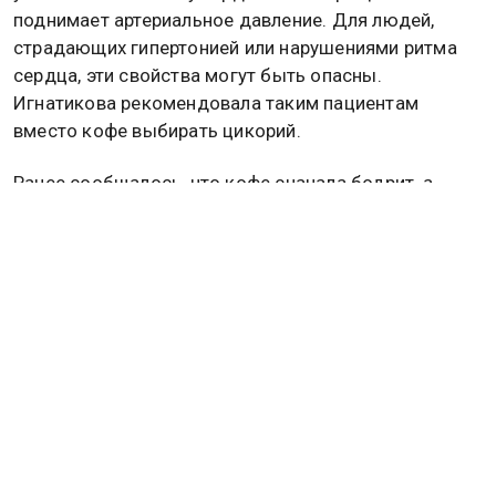
поднимает артериальное давление. Для людей,
страдающих гипертонией или нарушениями ритма
сердца, эти свойства могут быть опасны.
Игнатикова рекомендовала таким пациентам
вместо кофе выбирать цикорий.
Ранее сообщалось, что кофе сначала бодрит, а
потом резко «выключает»: врач объяснила
причину. Подробнее в
материале
Общественной
службы новостей.
Дзен
MAX
Rutube
Tg
Новости СМИ2