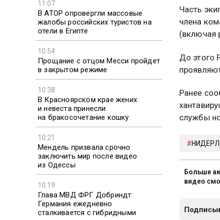
11:07
Часть эки
В АТОР опровергли массовые
члена ком
жалобы российских туристов на
отели в Египте
(включая 
10:54
До этого
Прощание с отцом Месси пройдет
проявляют
в закрытом режиме
10:38
Ранее соо
В Красноярском крае жених
хантавиру
и невеста принесли
службы но
на бракосочетание кошку
10:21
НИДЕР
Мендель призвала срочно
заключить мир после видео
из Одессы
Больше ак
видео смо
10:19
Глава МВД ФРГ Добриндт:
Германия ежедневно
Подписыв
сталкивается с гибридными