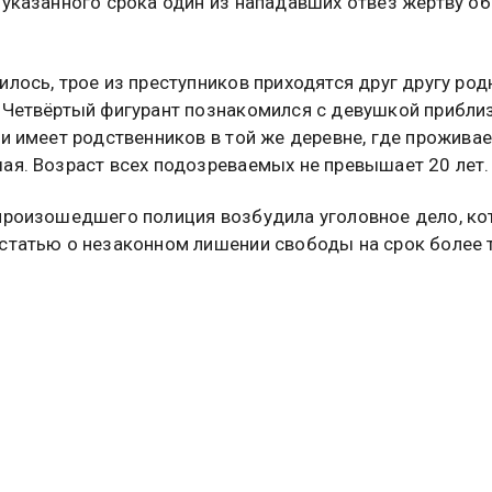
 указанного срока один из нападавших отвёз жертву об
илось, трое из преступников приходятся друг другу ро
 Четвёртый фигурант познакомился с девушкой прибли
 и имеет родственников в той же деревне, где проживае
ая. Возраст всех подозреваемых не превышает 20 лет.
произошедшего полиция возбудила уголовное дело, ко
статью о незаконном лишении свободы на срок более 
ий момент ведётся розыск подозреваемых, а пострад
 в больнице под наблюдением врачей.
ндии восемь человек на протяжении двух месяцев наси
. Подробнее об этом
читайте в материале
Общественн
востей.