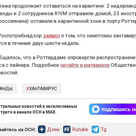
пажа продолжает оставаться на карантине: 2 нидерлан
анды и 2 сотрудников RIVM отправили домой, 23 иност
россиянина) оставили в карантинной зоне в порту Ротт
 Роспотребнадзор
заявил
о том, что симптомы хантавир
ся в течение двух-шести недель.
бщалось, что в Роттердаме опровергли распространени
са с лайнера. Подробнее
читайте в материале
Обществе
востей.
ЛАНДЫ
ХАНТАВИРУС
туальных новостей и эксклюзивных
трите в канале ОСН в MAX.
Дзен
Rutube
Tg
айтесь на ОСН: