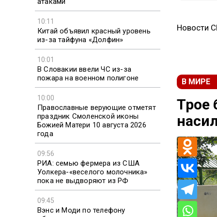
атаками
10:11
Новости 
Китай объявил красный уровень
из-за тайфуна «Долфин»
10:01
В Словакии ввели ЧС из-за
пожара на военном полигоне
В МИРЕ
10:00
Трое 
Православные верующие отметят
праздник Смоленской иконы
насил
Божией Матери 10 августа 2026
года
09:56
РИА: семью фермера из США
Уолкера-«веселого молочника»
пока не выдворяют из РФ
09:45
Вэнс и Моди по телефону