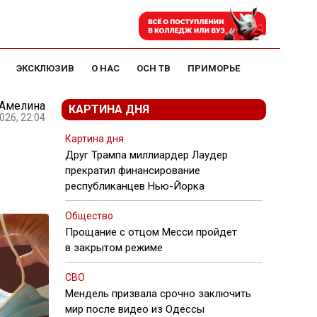
ЭКСКЛЮЗИВ
О НАС
ОСН ТВ
ПРИМОРЬЕ
 Амелина
КАРТИНА ДНЯ
026, 22:04
Картина дня
Друг Трампа миллиардер Лаудер
прекратил финансирование
республиканцев Нью-Йорка
Общество
Прощание с отцом Месси пройдет
в закрытом режиме
СВО
Мендель призвала срочно заключить
мир после видео из Одессы