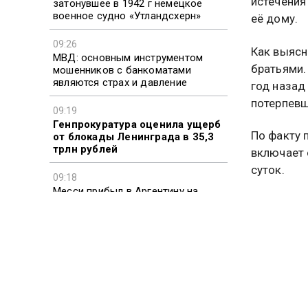
истечения
затонувшее в 1942 г немецкое
военное судно «Утландсхерн»
её дому.
09:26
Как выясн
МВД: основным инструментом
братьями.
мошенников с банкоматами
являются страх и давление
год назад
потерпевш
09:19
Генпрокуратура оценила ущерб
По факту 
от блокады Ленинграда в 35,3
трлн рублей
включает 
суток.
09:18
Месси прибыл в Аргентину на
В настоящ
прощание с отцом
находится
Ранее в И
школьницу
службы но