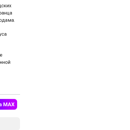
дских
ранца
ердама.
уса
е
нной