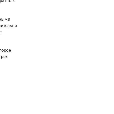
ратно к
дными
зительно
т
торое
трёх
авшая
ловали
ой