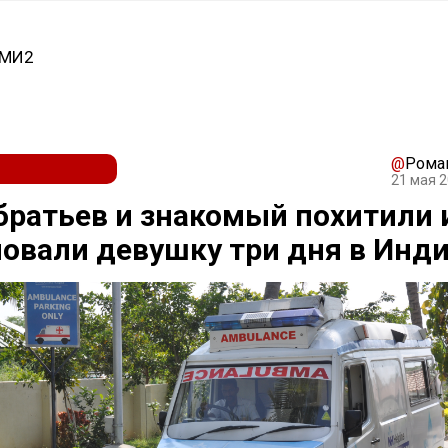
СМИ2
@
Рома
21 мая 2
братьев и знакомый похитили 
овали девушку три дня в Инд