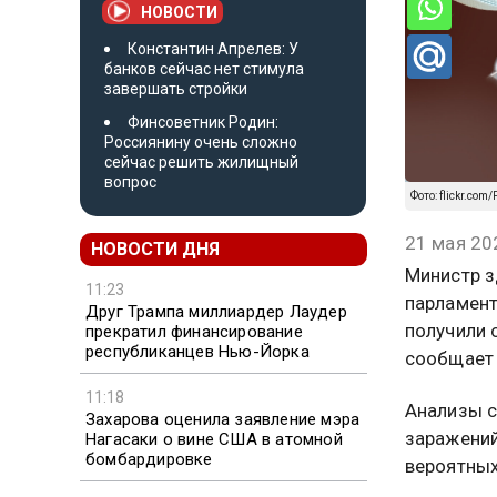
НОВОСТИ
Константин Апрелев: У
банков сейчас нет стимула
завершать стройки
Финсоветник Родин:
Россиянину очень сложно
сейчас решить жилищный
вопрос
Фото: flickr.com
21 мая 20
НОВОСТИ ДНЯ
Министр з
11:23
парламент
Друг Трампа миллиардер Лаудер
получили 
прекратил финансирование
республиканцев Нью-Йорка
сообщает
11:18
Анализы с
Захарова оценила заявление мэра
заражений
Нагасаки о вине США в атомной
бомбардировке
вероятных