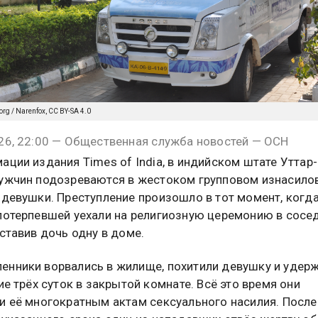
org / Narenfox, CC BY-SA 4.0
26, 22:00 — Общественная служба новостей — ОСН
ации издания Times of India, в индийском штате Утта
ужчин подозреваются в жестоком групповом изнасило
 девушки. Преступление произошло в тот момент, когд
потерпевшей уехали на религиозную церемонию в сосе
оставив дочь одну в доме.
нники ворвались в жилище, похитили девушку и удер
ие трёх суток в закрытой комнате. Всё это время они
и её многократным актам сексуального насилия. После