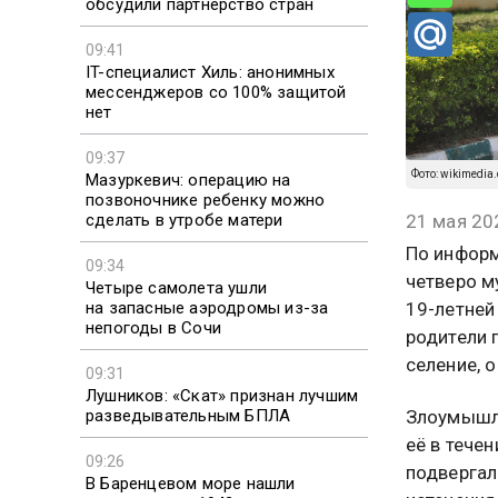
обсудили партнерство стран
09:41
IT-специалист Хиль: анонимных
мессенджеров со 100% защитой
нет
09:37
Фото: wikimedia.
Мазуркевич: операцию на
позвоночнике ребенку можно
сделать в утробе матери
21 мая 20
По информ
09:34
четверо м
Четыре самолета ушли
на запасные аэродромы из-за
19-летней
непогоды в Сочи
родители 
селение, 
09:31
Лушников: «Скат» признан лучшим
разведывательным БПЛА
Злоумышле
её в течен
09:26
подвергал
В Баренцевом море нашли