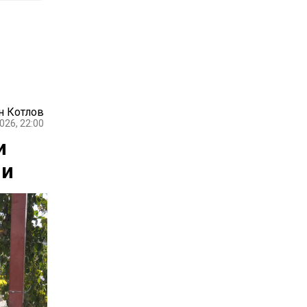
н Котлов
026, 22:00
и
ии