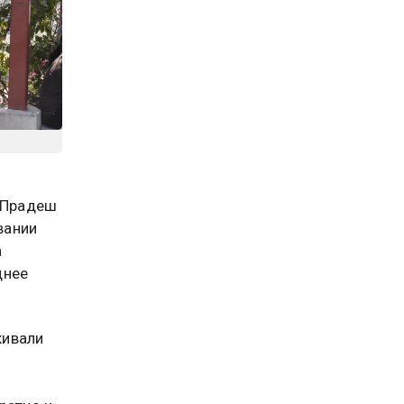
р-Прадеш
вании
а
днее
живали