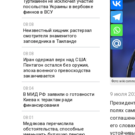
Туртиайнен не исключил участие
посольства Украины в вербовке
финнов в ВСУ
08:08
Неизвестный хищник растерзал
смотрителя знаменитого
заповедника в Таиланде
08:08
Иран одержал верх над США:
Пентагон остался без оружия,
эпоха военного превосходства
заканчивается
Фото: wiki comm
08:04
9 июля 20
В МИД РФ заявили о готовности
Киева к терактам ради
Президен
финансирования
полях сам
соглашени
08:01
Медякова перечислила
его слова
обстоятельства, способные
устойчивы
уменьшить будущую пенсию