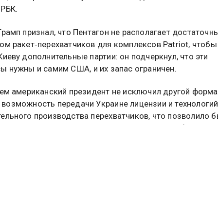
РБК.
Трамп признал, что Пентагон не располагает достаточн
ом ракет‑перехватчиков для комплексов Patriot, чтобы
Киеву дополнительные партии: он подчеркнул, что эти
ы нужны и самим США, и их запас ограничен.
тем американский президент не исключил другой форма
возможность передачи Украине лицензии и технологий
ельного производства перехватчиков, что позволило 
 режиму расширить потенциал ПРО за счёт собственно
тва.
о, глава Белого дома допустил вариант, при котором С
чить закрытие неба над Украиной в рамках неких гаран
сти, то есть взять на себя функцию защиты воздушног
тва страны от атак.