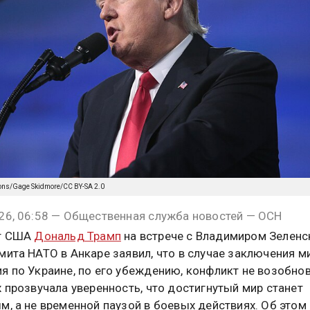
ons/Gage Skidmore/CC BY-SA 2.0
26, 06:58 — Общественная служба новостей — ОСН
т США
Дональд Трамп
на встрече с Владимиром Зеленс
мита НАТО в Анкаре заявил, что в случае заключения м
я по Украине, по его убеждению, конфликт не возобнов
х прозвучала уверенность, что достигнутый мир станет
м, а не временной паузой в боевых действиях. Об этом