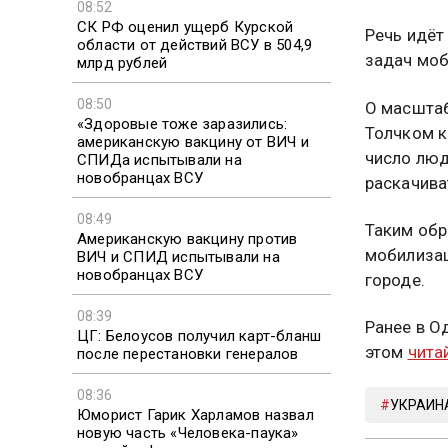
08:52
СК РФ оценил ущерб Курской
Речь идёт
области от действий ВСУ в 504,9
задач моб
млрд рублей
08:50
О масштаб
«Здоровые тоже заразились:
Толчком к
американскую вакцину от ВИЧ и
число люд
СПИДа испытывали на
новобранцах ВСУ
раскачива
08:49
Таким обр
Американскую вакцину против
мобилизац
ВИЧ и СПИД испытывали на
новобранцах ВСУ
городе.
08:39
Ранее в О
ЦГ: Белоусов получил карт-бланш
этом
чита
после перестановки генералов
08:36
УКРАИН
Юморист Гарик Харламов назвал
новую часть «Человека-паука»