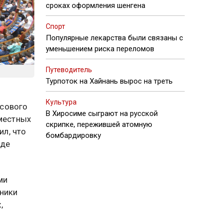
сроках оформления шенгена
Спорт
Популярные лекарства были связаны с
уменьшением риска переломов
Путеводитель
Турпоток на Хайнань вырос на треть
Культура
ссового
В Хиросиме сыграют на русской
 местных
скрипке, пережившей атомную
л, что
бомбардировку
где
ми
тники
,