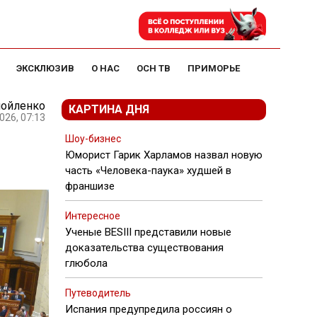
ЭКСКЛЮЗИВ
О НАС
ОСН ТВ
ПРИМОРЬЕ
мойленко
КАРТИНА ДНЯ
026, 07:13
Шоу-бизнес
Юморист Гарик Харламов назвал новую
часть «Человека-паука» худшей в
франшизе
Интересное
Ученые BESIII представили новые
доказательства существования
глюбола
Путеводитель
Испания предупредила россиян о