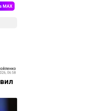
мойленко
026, 06:58
явил