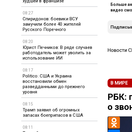
худшей в франшизе
Больше ак
видео смо
08:27
Спиридонов: боевики ВСУ
замучили более 40 жителей
Подписыв
Русского Поречного
08:20
Юрист Печников: В ряде случаев
Новости 
работодатель может уволить за
использование ИИ
08:17
Politico: США и Украина
восстановили обмен
В МИРЕ
разведданными до прежнего
уровня
РБК: 
08:15
о зво
Трамп заявил об огромных
запасах боеприпасов в США
08:11