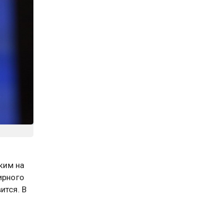
ким на
ирного
ится. В