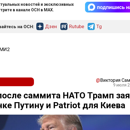
туальных новостей и эксклюзивных
трите в канале ОСН в MAX.
Дзен
Rutube
Tg
айтесь на ОСН:
СМИ2
@
Виктория Са
9 июля 2
после саммита НАТО Трамп за
нке Путину и Patriot для Киева