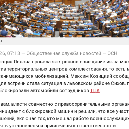
ны
26, 07:13 — Общественная служба новостей — ОСН
ация Львова провела экстренное совещание из‑за ма
тив территориальных центров комплектования, то есть
 занимающихся мобилизацией. Максим Козицкий сообщи
ля встречи стала ситуация в львовском районе Сихов, 
блокировали автомобили сотрудников
ТЦК
.
овам, власти совместно с правоохранительными органа
инцидент с блокировкой машин и решили, что все учас
шений, включая тех, кто мешал работе военнослужащих
ть установлены и привлечены к ответственности.