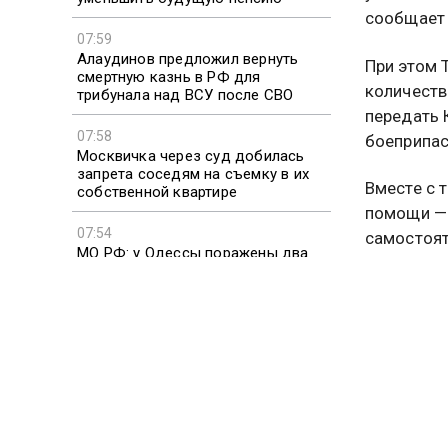
сообщает 
07:59
Алаудинов предложил вернуть
При этом 
смертную казнь в РФ для
количеств
трибунала над ВСУ после СВО
передать 
07:58
боеприпас
Москвичка через суд добилась
запрета соседям на съемку в их
Вместе с 
собственной квартире
помощи — 
07:54
самостоят
МО РФ: у Одессы поражены два
киевскому
судна с военными грузами
производс
07:54
БЭК «Барракуда» сделал селфи с
Кроме тог
«Геранью» за миг до гибели
бы обеспе
безопасно
пространс