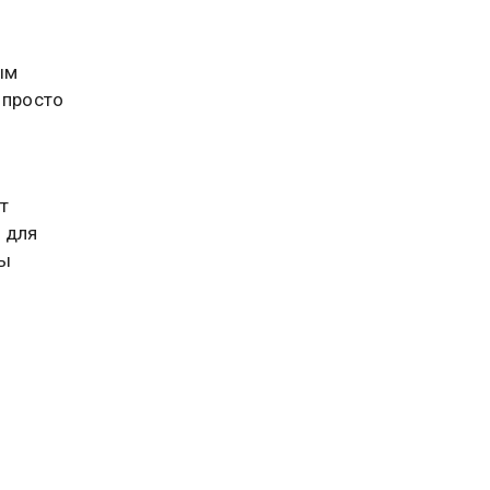
ым
 просто
т
 для
бы
го
ША могли
тий
о