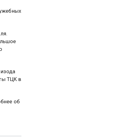
лужебных
ля.
ольшое
о
пизода
ты ТЦК в
обнее об