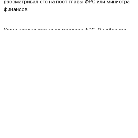
рассматривал его на пост главы ФРС или министра
финансов.
Уорш неоднократно критиковал ФРС. Он обвинял
ее в росте инфляции, ошибках контроля денежной
массы и отвлечении на политизированные темы. В
2022 году в статье для The Wall Street Journal он
назвал китайский цифровой юань угрозой для
доллара и предложил создать усиленную форму
цифрового доллара.
Ранее газета Politico сообщила, что правительство
США планирует сближение с Россией для
противодействия Китаю. Подробнее об этом
читайте в
материале
Общественной службы
новостей.
НАЗНАЧЕНИЕ
СЕНАТ США
ФРС