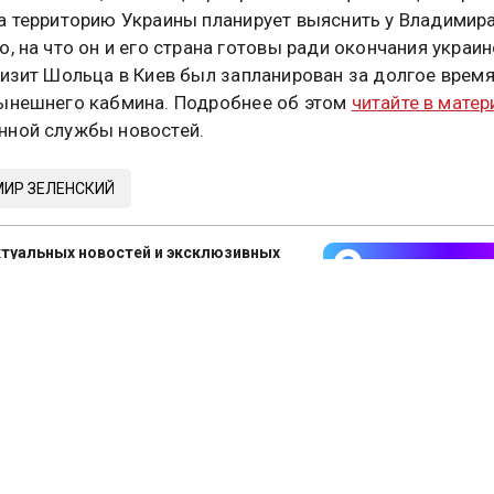
а территорию Украины планирует выяснить у Владимир
о, на что он и его страна готовы ради окончания украи
Визит Шольца в Киев был запланирован за долгое врем
ынешнего кабмина. Подробнее об этом
читайте в матер
ной службы новостей.
ИР ЗЕЛЕНСКИЙ
туальных новостей и эксклюзивных
трите в канале ОСН в MAX.
Дзен
Rutube
Tg
айтесь на ОСН:
СМИ2