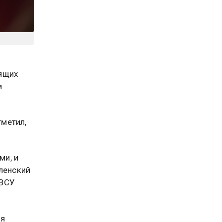
ящих
м
метил,
ми, и
еленский
 ВСУ
мя