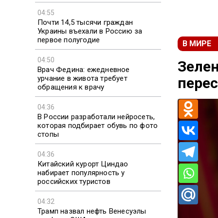
04:55
Почти 14,5 тысячи граждан
Украины въехали в Россию за
первое полугодие
В МИРЕ
04:50
Зелен
Врач Федина: ежедневное
урчание в живота требует
перес
обращения к врачу
04:36
В России разработали нейросеть,
которая подбирает обувь по фото
стопы
04:36
Китайский курорт Циндао
набирает популярность у
российских туристов
04:32
Трамп назвал нефть Венесуэлы