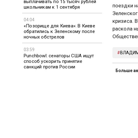
выплачивать по 15 тысяч рублей
поездки н
школьникам к 1 сентября
Зеленског
04:04
кризиса. 
«Позорище для Киева»: В Киеве
раскола н
обратились к Зеленскому после
Обществен
ночных обстрелов
03:59
ВЛАДИМ
Punchbowl: сенаторы США ищут
способ ускорить принятие
санкций против России
Больше ак
видео смо
03:51
ScienceAlert: определённые
бактерии привлекают комаров к
Подписыв
человеку
Новости 