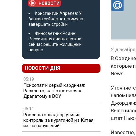
НОВОСТИ
Константин Апрелев: У
банков сейчас нет стимула
завершать стройки
Финсоветник Родин:
Россиянину очень сложно
сейчас решить жилищный
2 декабря
вопрос
В Соедине
которые п
НОВОСТИ ДНЯ
News.
05:19
Психопат и серый кардинал:
Уточняетс
Раскрыто, как относятся к
напомнила 
Драпатому в ВСУ
Джорджия.
05:11
Выяснилос
Россельхознадзор усилил
штат Нью-
контроль за курятиной из Китая
из-за нарушений
Известно,