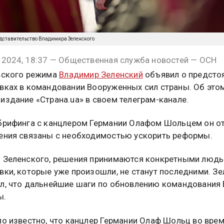
представительство Владимира Зеленского
 2024, 18:37 — Общественная служба новостей — ОСН
вского режима
Владимир Зеленский
объявил о предсто
вках в командовании Вооруженных сил страны. Об это
издание «Страна.ua» в своем телеграм-канале.
брифинга с канцлером Германии Олафом Шольцем он от
ения связаны с необходимостью ускорить реформы.
 Зеленского, решения принимаются конкретными людь
вки, которые уже произошли, не станут последними. З
л, что дальнейшие шаги по обновлению командования
ы.
ло известно, что канцлер Германии Олаф Шольц во вре