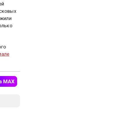
ей
исковых
ужили
олько
ого
иале