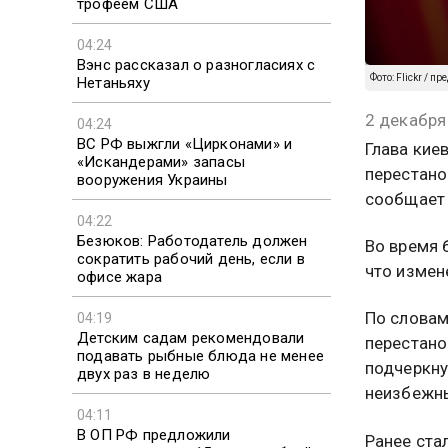
трофеем США
04:24
Вэнс рассказал о разногласиях с
Фото: Flickr / 
Нетаньяху
2 декабря
04:24
ВС РФ выжгли «Цирконами» и
Глава кие
«Искандерами» запасы
перестано
вооружения Украины
сообщает 
04:22
Безюков: Работодатель должен
Во время 
сократить рабочий день, если в
что измен
офисе жара
По словам
04:19
Детским садам рекомендовали
перестано
подавать рыбные блюда не менее
подчеркну
двух раз в неделю
неизбежн
04:11
В ОП РФ предложили
Ранее ста