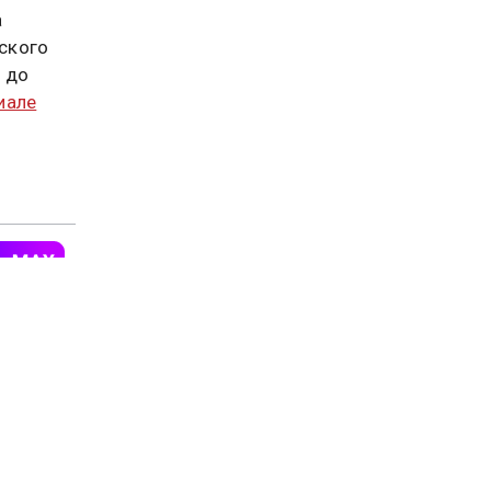
а
нского
я до
иале