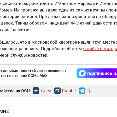
 экспертизы, речь идет о 74-летнем Чарльзе и 76-летн
Ромер. Их пропажа вызвала одну из самых крупных по
в истории региона. При этом правоохранители не обнар
ацепок. Таким образом, инцидент 44-летней давности т
лучил развитие.
бщалось, что в московской квартире нашли труп местн
ножевым ранением. Подробнее об этом
читайте в матер
ной службы новостей.
туальных новостей и эксклюзивных
трите в канале ОСН в MAX.
Дзен
Rutube
Tg
айтесь на ОСН:
СМИ2