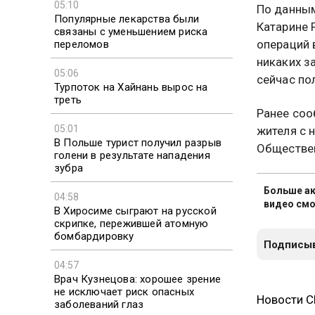
05:10
По данным
Популярные лекарства были
Катарине 
связаны с уменьшением риска
операций 
переломов
никаких з
05:06
сейчас по
Турпоток на Хайнань вырос на
треть
Ранее соо
05:01
жителя с 
В Польше турист получил разрыв
Обществен
голени в результате нападения
зубра
Больше ак
04:58
видео смо
В Хиросиме сыграют на русской
скрипке, пережившей атомную
бомбардировку
Подписыв
04:57
Врач Кузнецова: хорошее зрение
не исключает риск опасных
Новости 
заболеваний глаз