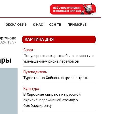
ЭКСКЛЮЗИВ
О НАС
ОСН ТВ
ПРИМОРЬЕ
оргунова
КАРТИНА ДНЯ
024, 18:57
Спорт
Популярные лекарства были связаны с
ары
уменьшением риска переломов
Путеводитель
Турпоток на Хайнань вырос на треть
Культура
В Хиросиме сыграют на русской
скрипке, пережившей атомную
бомбардировку