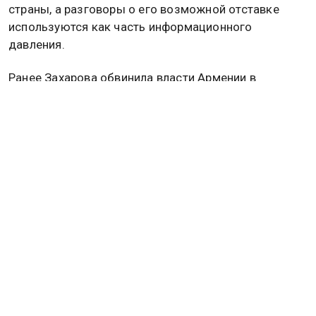
страны, а разговоры о его возможной отставке
используются как часть информационного
давления.
Ранее Захарова обвинила власти Армении в
нарушении демократии. Подробнее об этом
читайте
в материале
Общественной службы новостей.
МАРИЯ ЗАХАРОВА
Дзен
MAX
Rutube
Tg
Новости СМИ2