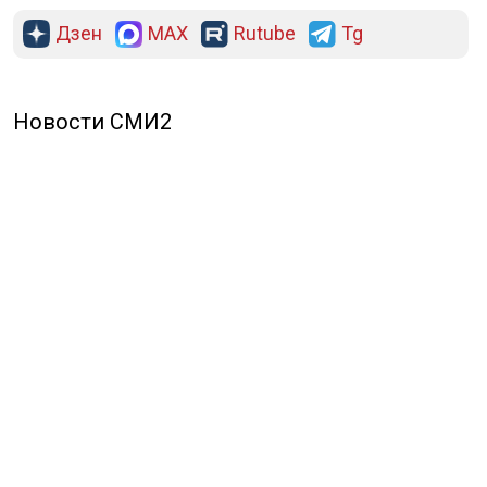
Дзен
MAX
Rutube
Tg
Новости СМИ2
ПОЛИТИКА
ОБЩЕСТВО
ЭКОНОМИКА
ПРОИСШЕСТВИЯ
В МИРЕ
ЭКСКЛЮЗИВ
МНЕНИЯ
СПОРТ
КУЛЬТУРА
О НАС
ОСН ТВ
СПЕЦПРОЕКТЫ
НОВОСТИ КОМПАНИЙ