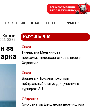
ЭКСКЛЮЗИВ
О НАС
ОСН ТВ
ПРИМОРЬЕ
н Котлов
КАРТИНА ДНЯ
026, 00:37
и за
Спорт
Гимнастка Мельникова
парка
прокомментировала отказ в визе в
Хорватию
Спорт
Валиева и Трусова получили
нейтральный статус для участия в
турнирах ISU
Общество
Экс-сенатор Епифанова перечислила