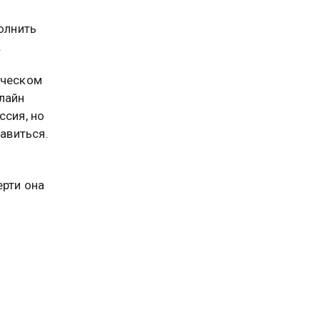
олнить
.
ическом
лайн
ссия, но
равиться.
ю
ерти она
itiative
та по
в