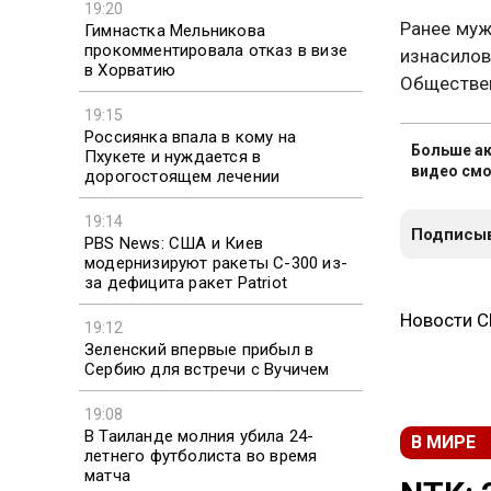
19:20
Ранее муж
Гимнастка Мельникова
прокомментировала отказ в визе
изнасилов
в Хорватию
Обществен
19:15
Россиянка впала в кому на
Больше ак
Пхукете и нуждается в
видео смо
дорогостоящем лечении
19:14
Подписыв
PBS News: США и Киев
модернизируют ракеты С-300 из-
за дефицита ракет Patriot
Новости 
19:12
Зеленский впервые прибыл в
Сербию для встречи с Вучичем
19:08
В Таиланде молния убила 24-
В МИРЕ
летнего футболиста во время
матча