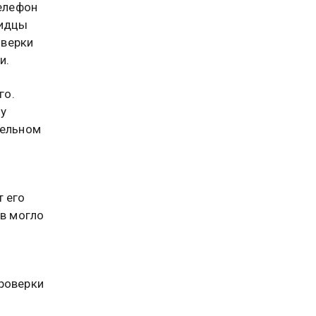
елефон
видцы
оверки
и.
го.
у
тельном
т его
ов могло
роверки