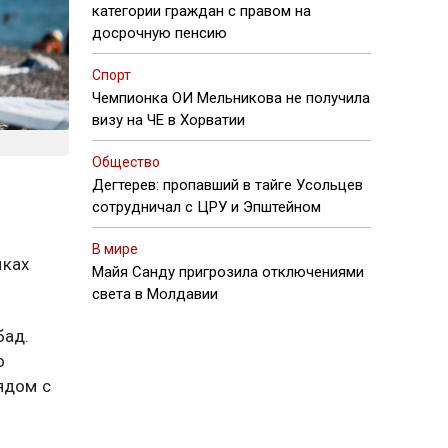
категории граждан с правом на
досрочную пенсию
Спорт
Чемпионка ОИ Мельникова не получила
визу на ЧЕ в Хорватии
Общество
Дегтерев: пропавший в тайге Усольцев
сотрудничал с ЦРУ и Эпштейном
В мире
лках
Майя Санду пригрозила отключениями
света в Молдавии
бад.
о
ядом с