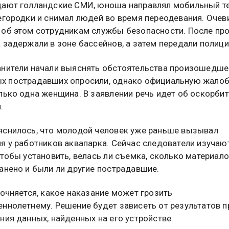
щают голландские СМИ, юноша направлял мобильный т
егородки и снимал людей во время переодевания. Оче
об этом сотрудникам службы безопасности. После пр
 задержали в зоне бассейнов, а затем передали полици
нители начали выяснять обстоятельства произошедше
х пострадавших опросили, однако официальную жалоб
лько одна женщина. В заявлении речь идет об оскорби
.
снилось, что молодой человек уже раньше вызывал
я у работников аквапарка. Сейчас следователи изучаю
чтобы установить, велась ли съемка, сколько материал
анено и были ли другие пострадавшие.
точняется, какое наказание может грозить
ннолетнему. Решение будет зависеть от результатов п
ния данных, найденных на его устройстве.