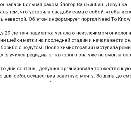
кончалась больная раком блогер Ван Бинбин. Девушка
ась тем, что устроила свадьбу сама с собой, чтобы исп
ть невестой. Об этом информирует портал Need To Know
ду 29-летняя пациентка узнала о неизлечимом онколог
ии шейки матки на последней стадии и начала вести он
 борьбе с недугом. После химиотерапии наступила реми
ду случился рецидив, от которого она уже не смогла оп
что дни сочтены, девушка организовала торжественну
 для себя, осуществив заветную мечту. За день до см
ала прощальное сообщение.
бщалось, что частная спасательная организация Whale In
 подтвердить данные о возможной гибели горбатого ки
мми у датского побережья. Подробнее об этом
читайте 
е
Общественной службы новостей.