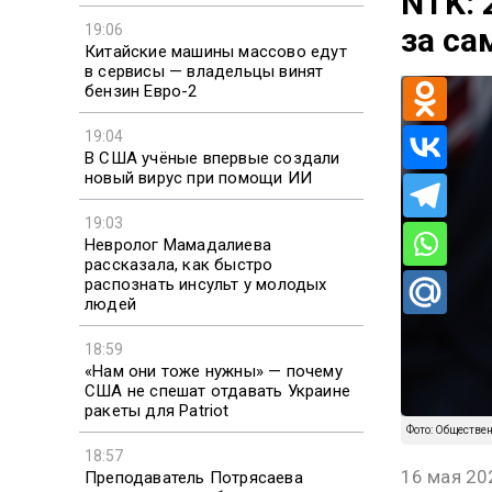
NTK: 
за са
19:06
Китайские машины массово едут
в сервисы — владельцы винят
бензин Евро-2
19:04
В США учёные впервые создали
новый вирус при помощи ИИ
19:03
Невролог Мамадалиева
рассказала, как быстро
распознать инсульт у молодых
людей
18:59
«Нам они тоже нужны» — почему
США не спешат отдавать Украине
ракеты для Patriot
Фото: Обществе
18:57
16 мая 20
Преподаватель Потрясаева