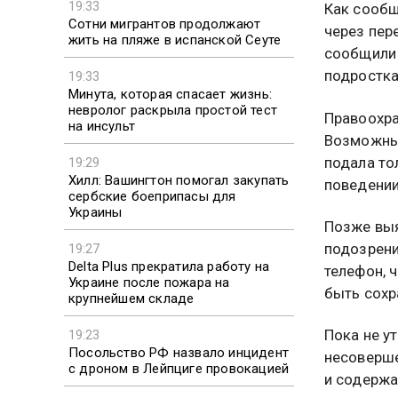
19:33
Как сооб
Сотни мигрантов продолжают
через пер
жить на пляже в испанской Сеуте
сообщили 
подростка
19:33
Минута, которая спасает жизнь:
невролог раскрыла простой тест
Правоохра
на инсульт
Возможны
подала то
19:29
Хилл: Вашингтон помогал закупать
поведении
сербские боеприпасы для
Украины
Позже выя
подозрени
19:27
Delta Plus прекратила работу на
телефон, 
Украине после пожара на
быть сохр
крупнейшем складе
Пока не у
19:23
Посольство РФ назвало инцидент
несоверше
с дроном в Лейпциге провокацией
и содержа