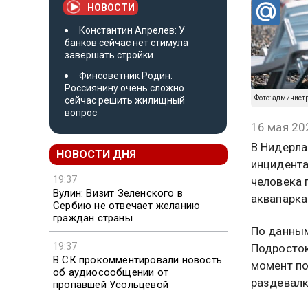
НОВОСТИ
Константин Апрелев: У
банков сейчас нет стимула
завершать стройки
Финсоветник Родин:
Россиянину очень сложно
Фото: админист
сейчас решить жилищный
вопрос
16 мая 20
В Нидерла
НОВОСТИ ДНЯ
инцидента
19:37
человека 
Вулин: Визит Зеленского в
аквапарка.
Сербию не отвечает желанию
граждан страны
По данным
19:37
Подросток
В СК прокомментировали новость
момент по
об аудиосообщении от
раздевалк
пропавшей Усольцевой