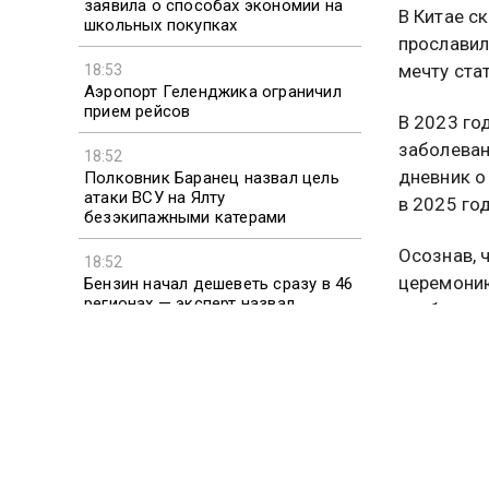
заявила о способах экономии на
В Китае с
школьных покупках
прославил
мечту ста
18:53
Аэропорт Геленджика ограничил
прием рейсов
В 2023 го
заболеван
18:52
дневник о
Полковник Баранец назвал цель
атаки ВСУ на Ялту
в 2025 го
безэкипажными катерами
Осознав, 
18:52
церемонию
Бензин начал дешеветь сразу в 46
регионах — эксперт назвал
опубликов
главную причину
Также соо
не смогла
кличке Ти
материал