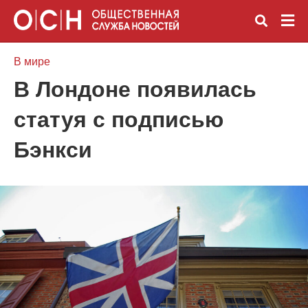
В мире
В Лондоне появилась
Вве
статуя с подписью
зап
и
наж
Бэнкси
Ente