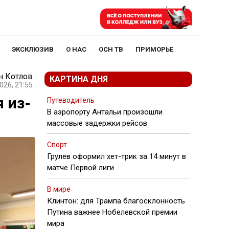
ЭКСКЛЮЗИВ
О НАС
ОСН ТВ
ПРИМОРЬЕ
н Котлов
КАРТИНА ДНЯ
026, 21:55
 из-
Путеводитель
В аэропорту Антальи произошли
массовые задержки рейсов
Спорт
Грулев оформил хет-трик за 14 минут в
матче Первой лиги
В мире
Клинтон: для Трампа благосклонность
Путина важнее Нобелевской премии
мира