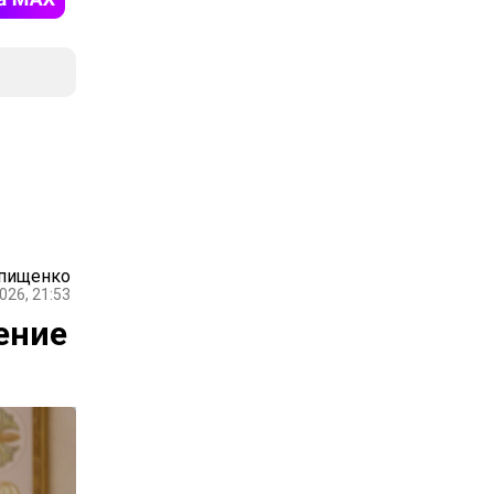
Епищенко
026, 21:53
ение