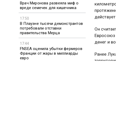
Врач Миронова развеяла миф о
километро
вреде семечек для кишечника
протяженн
действует
17:50
В Плауэне тысячи демонстрантов
потребовали отставки
Он считае
правительства Мерца
Евросоюз 
денег и в
17:44
FNSEA оценила убытки фермеров
Франции от жары в миллиарды
Ранее Лук
евро
территори
цель», ра
Ранее Дуг
выделенно
и его люд
Подробне