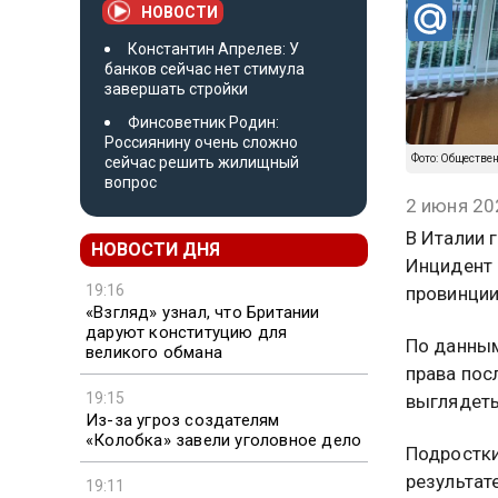
НОВОСТИ
Константин Апрелев: У
банков сейчас нет стимула
завершать стройки
Финсоветник Родин:
Россиянину очень сложно
Фото: Обществе
сейчас решить жилищный
вопрос
2 июня 20
В Италии 
НОВОСТИ ДНЯ
Инцидент 
19:16
провинции
«Взгляд» узнал, что Британии
даруют конституцию для
По данным
великого обмана
права пос
19:15
выглядеть
Из-за угроз создателям
«Колобка» завели уголовное дело
Подростки 
результат
19:11