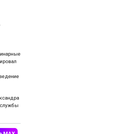
е
линарные
тировал
аведение
ександра
 службы