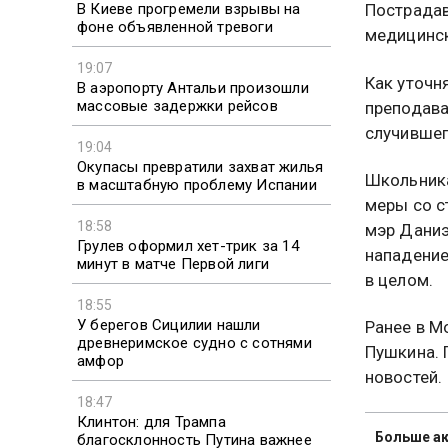
В Киеве прогремели взрывы на
Пострадав
фоне объявленной тревоги
медицинск
19:07
Как уточн
В аэропорту Антальи произошли
массовые задержки рейсов
преподава
случившег
19:04
Окупасы превратили захват жилья
Школьника
в масштабную проблему Испании
меры со с
18:58
мэр Даниэ
Грулев оформил хет-трик за 14
нападение
минут в матче Первой лиги
в целом.
18:55
У берегов Сицилии нашли
Ранее в М
древнеримское судно с сотнями
Пушкина. 
амфор
новостей.
18:47
Клинтон: для Трампа
Больше ак
благосклонность Путина важнее