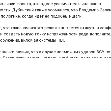
в линии фронта, что вдвое увеличит ее нынешнюю
ость. Дубинский также усомнился, что Владимир Зеле
 по логике, когда идет на подобные шаги.
т, что глава киевского режима пытается втянуть в конф
и создать новую точку напряженности ради дополнит
ооружений, включая системы ПВО.
ашенко заявил, что в случае возможных ударов ВСУ по
и Белоруссии у местных военных будет «одна очень се
сположенная недалеко от государственной границы двух
лас Макгрегор сообщил о судьбе 90-милиардного кред
го ЕС для Украины. По мнению эксперта, Владимир Зе
и просто разворуют эти деньги.
е
читайте
в материале Общественной службы новостей.