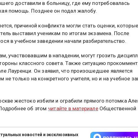
шего доставили в больницу, где ему потребовалась
ая помощь. Позднее он подал жалобу.
яется, причиной конфликта могли стать оценки, которы
тель выставил ученикам по итогам экзамена. После
ося в учебном заведении начали разбирательство.
м, участвовавшим в нападении, могут грозить дисцип
тороны классного совета. Также ситуацию прокоммен
ле Лауренци. Он заявил, что произошедшее является
м не только на конкретного учителя, но и на учебное з
оскве жестоко избили и ограбили прямого потомка Ал
Подробнее об этом
читайте в материале
Общественной
туальных новостей и эксклюзивных