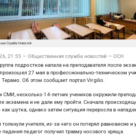
нная Служба Новостей
26, 21:55 — Общественная служба новостей — ОСН
группа подростков напала на преподавателя после экза
произошел 27 мая в профессионально-техническом уч
 Терамо. Об этом сообщает портал Virgilio.
 СМИ, несколько 14-летних учеников окружили препод
ле экзамена и не дали ему пройти. Сначала происходящ
 как шутка, однако затем ситуация переросла в нападе
толкнули учителя, из-за чего он потерял равновесие и у
е падения педагог получил травму носового хряща.