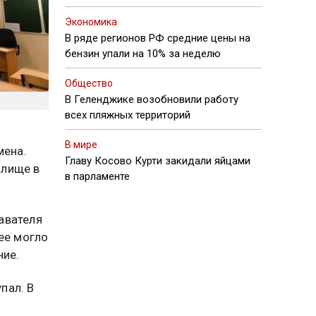
Экономика
В ряде регионов РФ средние цены на
бензин упали на 10% за неделю
Общество
В Геленджике возобновили работу
всех пляжных территорий
В мире
мена.
Главу Косово Курти закидали яйцами
илище в
в парламенте
авателя
ее могло
ние.
пал. В