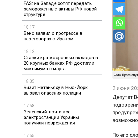
FAS: на Западе хотят передать
замороженные активы РФ новой
структуре
18:17
Вэнс заявил о прогрессе в
переговорах с Ираном
18:12
Ставки краткосрочных вкладов в
20 крупных банках РФ достигли
максимума с марта
Фото: Пресс-слу
18:05
Визит Нетаньяху в Нью-Йорк
2 июня 20
вызвал опасения полиции
Депутат В
подозрени
17:58
Зеленский: почти все
предупреж
электростанции Украины
возможном
получили повреждения
По его сл
17:55