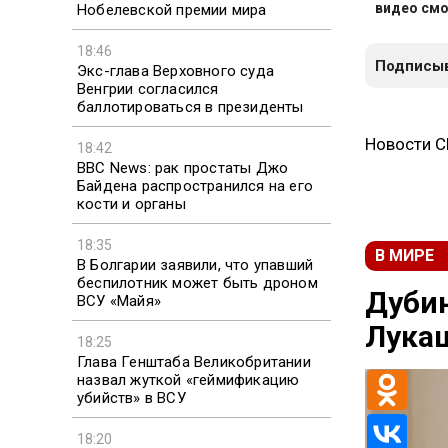
видео смо
Нобелевской премии мира
18:46
Подписыв
Экс-глава Верховного суда
Венгрии согласился
баллотироваться в президенты
Новости 
18:42
BBC News: рак простаты Джо
Байдена распространился на его
кости и органы
18:35
В МИРЕ
В Болгарии заявили, что упавший
беспилотник может быть дроном
Дуби
ВСУ «Майя»
Лука
18:25
Глава Генштаба Великобритании
назвал жуткой «геймификацию
убийств» в ВСУ
18:20