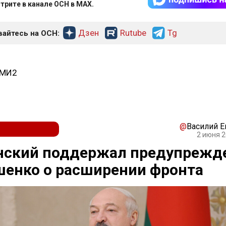
трите в канале ОСН в MAX.
Дзен
Rutube
Tg
айтесь на ОСН:
СМИ2
@
Василий 
2 июня 2
нский поддержал предупрежд
шенко о расширении фронта