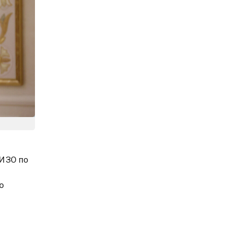
СИЗО по
о