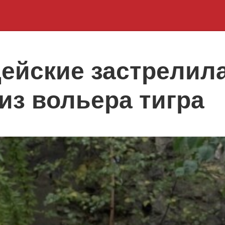
ейские застрелил
из вольера тигра