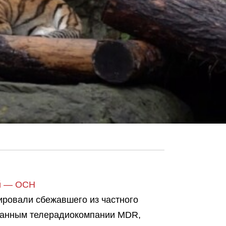
ей — ОСН
ировали сбежавшего из частного
 данным телерадиокомпании MDR,