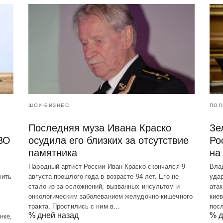
ШОУ-БИЗНЕС
ПОЛ
Последняя муза Ивана Краско
Зе
ПВО
осудила его близких за отсутствие
Ро
памятника
на
Народный артист России Иван Краско скончался 9
Вла
чить
августа прошлого года в возрасте 94 лет. Его не
удар
стало из-за осложнений, вызванных инсультом и
атак
онкологическим заболеванием желудочно-кишечного
кие
тракта. Простились с ним в…
пос
% дней назад
% д
нке,