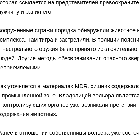
которая ссылается на представителей правоохраните
ужчину и ранил его.
Вооруженные стражи порядка обнаружили животное н
омплекса. Там тигра и застрелили. В полиции поясн
огнестрельного оружия было принято исключительно
людей. Другие методы обезвреживания опасного звер
неприемлемыми.
Как уточняется в материалах MDR, хищник содержалс
в промышленной зоне. Владелицей вольера являетс
у контролирующих органов уже возникали претензии.
содержания животных.
Ранее в отношении собственницы вольера уже состоя