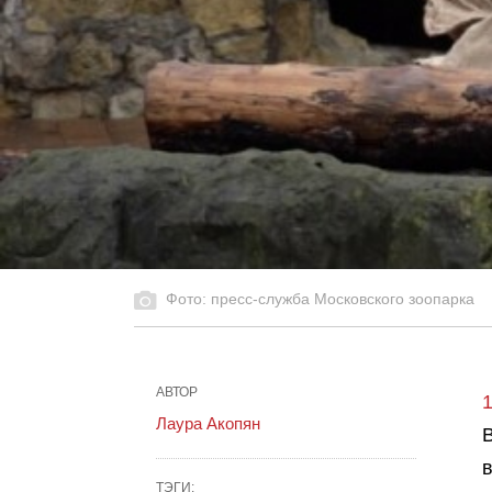
Фото: пресс-служба Московского зоопарка
АВТОР
Лаура Акопян
ТЭГИ: