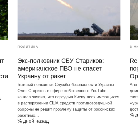
ПОЛИТИКА
В М
ят
Экс-полковник СБУ Стариков:
Re
американское ПВО не спасет
по
ста
Украину от ракет
Ор
Бывший полковник Службы безопасности Украины
Аген
Олег Стариков в эфире собственного YouTube-
дом
канала заявил, что передача Киеву всех имеющихся
снят
к
в распоряжении США средств противовоздушной
журн
обороны не решит проблему защиты от российских
дос
к
% д
ракетных…
% дней назад