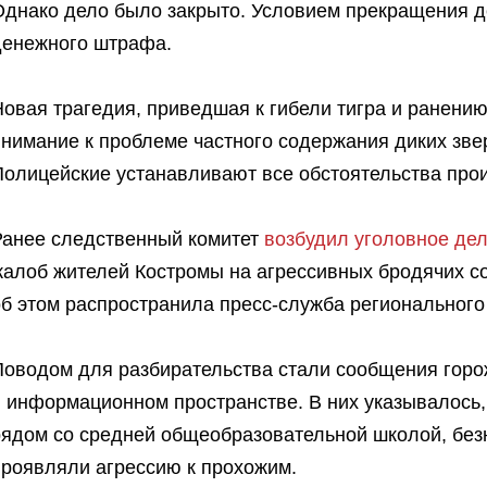
Однако дело было закрыто. Условием прекращения д
денежного штрафа.
овая трагедия, приведшая к гибели тигра и ранению
внимание к проблеме частного содержания диких зв
Полицейские устанавливают все обстоятельства про
Ранее следственный комитет
возбудил уголовное де
жалоб жителей Костромы на агрессивных бродячих 
об этом распространила пресс-служба регионального
Поводом для разбирательства стали сообщения горо
 информационном пространстве. В них указывалось, 
рядом со средней общеобразовательной школой, бе
проявляли агрессию к прохожим.