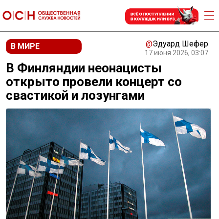
@
Эдуард Шефер
В МИРЕ
17 июня 2026, 03:07
В Финляндии неонацисты
открыто провели концерт со
свастикой и лозунгами