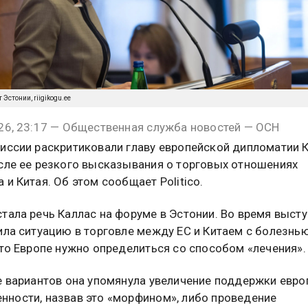
Эстонии, riigikogu.ee
26, 23:17 — Общественная служба новостей — ОСН
иссии раскритиковали главу европейской дипломатии 
сле ее резкого высказывания о торговых отношениях
 и Китая. Об этом сообщает Politico.
тала речь Каллас на форуме в Эстонии. Во время выст
ила ситуацию в торговле между ЕС и Китаем с болезнью
что Европе нужно определиться со способом «лечения».
е вариантов она упомянула увеличение поддержки евро
ности, назвав это «морфином», либо проведение