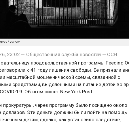
tkov / flickr.com
26, 23:02 — Общественная служба новостей — ОСН
овательницу продовольственной программы Feeding Ou
риговорили к 41 году лишения свободы. Ее признали ви
ии масштабной мошеннической схемы, связанной с
ыми средствами, выделенными на питание детей во в
COVID-19. Об этом пишет New York Post.
 прокуратуры, через программу было похищено около
 долларов. Эти деньги должны были пойти на помощь
еченным детям, однако, как установило следствие,
ная часть средств использовалась не по назначению.