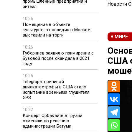
промышленные предприятия и
Новости 
ритейл
10:26
Помещение в объекте
культурного наследия в Москве
выставили на торги
В МИРЕ
10:26
Осно
Губерниев заявил о примирении с
США о
Бузовой после скандала в 2021
году
моше
10:26
Telegraph: причиной
авиакатастрофы в США стало
испытание военными глушителя
GPS
10:22
Концерт Орбакайте в Грузии
отменили по решению
администрации Батуми