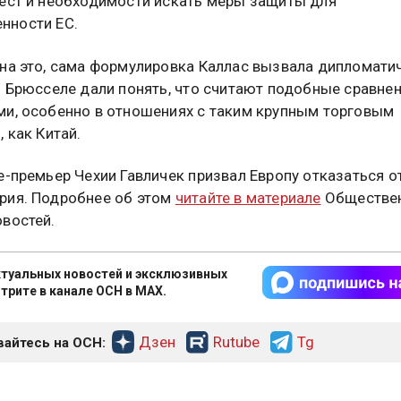
ест и необходимости искать меры защиты для
нности ЕС.
на это, сама формулировка Каллас вызвала дипломати
В Брюсселе дали понять, что считают подобные сравне
и, особенно в отношениях с таким крупным торговым
 как Китай.
е-премьер Чехии Гавличек призвал Европу отказаться о
рия. Подробнее об этом
читайте в материале
Обществе
востей.
туальных новостей и эксклюзивных
трите в канале ОСН в MAX.
Дзен
Rutube
Tg
айтесь на ОСН: