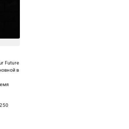
r Future
новной в
ремя
 250