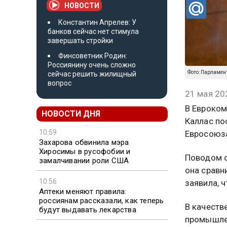
НОВОСТИ
Константин Апрелев: У
банков сейчас нет стимула
завершать стройки
Финсоветник Родин:
Россиянину очень сложно
Фото: Парламент 
сейчас решить жилищный
вопрос
21 мая 20
В Евроком
НОВОСТИ ДНЯ
Каллас по
10:59
Евросоюза
Захарова обвинила мэра
Хиросимы в русофобии и
Поводом с
замалчивании роли США
она сравн
10:56
заявила, 
Аптеки меняют правила:
россиянам рассказали, как теперь
В качеств
будут выдавать лекарства
промышлен