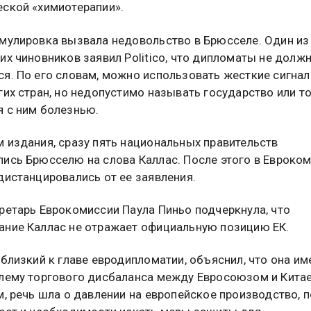
ской «химиотерапии».
мулировка вызвала недовольство в Брюсселе. Один из
их чиновников заявил Politico, что дипломаты не долж
я. По его словам, можно использовать жесткие сигнал
гих стран, но недопустимо называть государство или т
 с ним болезнью.
 издания, сразу пять национальных правительств
ись Брюсселю на слова Каллас. После этого в Евроко
дистанцировались от ее заявления.
ретарь Еврокомиссии Паула Пиньо подчеркнула, что
ние Каллас не отражает официальную позицию ЕК.
 близкий к главе евродипломатии, объяснил, что она им
лему торгового дисбаланса между Евросоюзом и Китае
м, речь шла о давлении на европейское производство, 