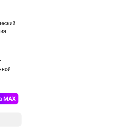
ческий
ния
т
нной