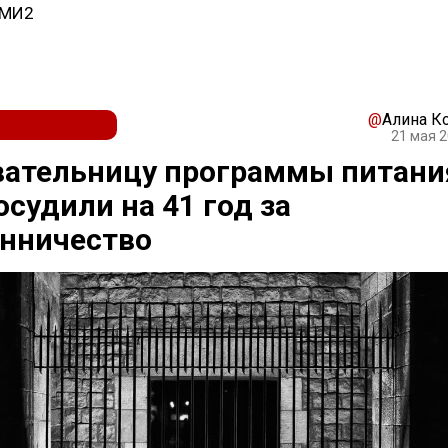
СМИ2
@
Алина К
21 мая 2
вательницу программы питани
судили на 41 год за
нничество