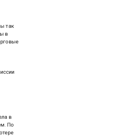
ны так
ы в
орговые
миссии
ела в
м. По
потере