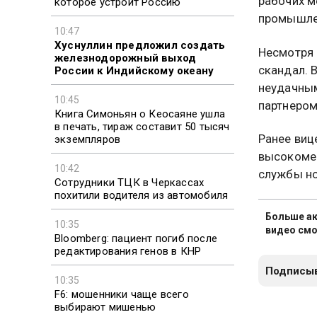
рабочих м
которое устроит Россию
промышле
10:47
Хуснуллин предложил создать
Несмотря 
железнодорожный выход
скандал. 
России к Индийскому океану
неудачным
10:45
партнером,
Книга Симоньян о Кеосаяне ушла
в печать, тираж составит 50 тысяч
Ранее виц
экземпляров
высокоме
10:42
службы но
Сотрудники ТЦК в Черкассах
похитили водителя из автомобиля
Больше ак
10:35
видео смо
Bloomberg: пациент погиб после
редактирования генов в КНР
Подписыв
10:35
F6: мошенники чаще всего
выбирают мишенью