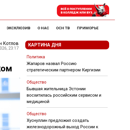
ЭКСКЛЮЗИВ
О НАС
ОСН ТВ
ПРИМОРЬЕ
н Котлов
КАРТИНА ДНЯ
026, 23:17
Политика
Жапаров назвал Россию
ком
стратегическим партнером Киргизии
Общество
Бывшая жительница Эстонии
восхитилась российским сервисом и
медициной
Общество
Хуснуллин предложил создать
железнодорожный выход России к