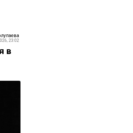
олупаева
026, 23:02
я в