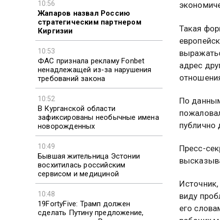
10:56
экономиче
Жапаров назвал Россию
стратегическим партнером
Такая фор
Киргизии
европейск
10:53
выражатьс
ФАС признала рекламу Fonbet
адрес дру
ненадлежащей из-за нарушения
отношения
требований закона
10:52
По данным
В Курганской области
пожаловал
зафиксированы необычные имена
публично 
новорожденных
10:49
Пресс-сек
Бывшая жительница Эстонии
высказыва
восхитилась российским
сервисом и медициной
Источник,
10:48
виду проб
19FortyFive: Трамп должен
его слова
сделать Путину предложение,