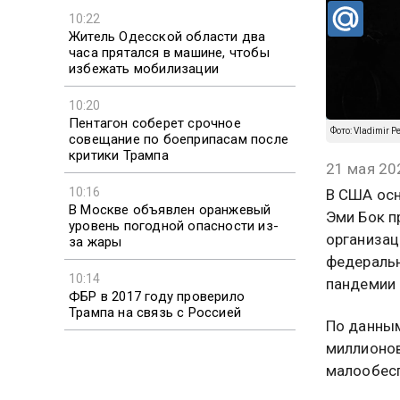
10:22
Житель Одесской области два
часа прятался в машине, чтобы
избежать мобилизации
10:20
Пентагон соберет срочное
Фото: Vladimir Pe
совещание по боеприпасам после
критики Трампа
21 мая 20
10:16
В США осн
В Москве объявлен оранжевый
Эми Бок п
уровень погодной опасности из-
организац
за жары
федеральн
10:14
пандемии 
ФБР в 2017 году проверило
Трампа на связь с Россией
По данным
миллионов
малообесп
значитель