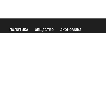
ПОЛИТИКА
ОБЩЕСТВО
ЭКОНОМИКА
ПРОИСШЕСТВИЯ
В МИРЕ
ЭКСКЛЮЗИВ
МНЕНИЯ
СПОРТ
КУЛЬТУРА
О НАС
ОСН ТВ
СПЕЦПРОЕКТЫ
НОВОСТИ КОМПАНИЙ
© 2026
Все права защищены