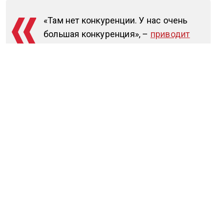
«Там нет конкуренции. У нас очень
большая конкуренция», –
приводит
РИАН слова Тарасовой.
Напомним, сын Плющенко будет выступать за
сборную Азербайджана. Подробнее читайте в
материале
Общественной службы новостей.
ЕВГЕНИЙ ПЛЮЩЕНКО
Дзен
MAX
Rutube
Tg
Новости СМИ2