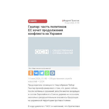
Фото: Общественная служба новостей
14 мая 2026, 01:48 — Общественная служба
новостей — ОСН
Председатель словацкого Нацсобрания Тибор
Гашпар проинформировал о том, что даже сейчас,
после затяжных сражений, власти многих входящих
в состав Европейского Союза держав не осознали,
насколько разрушительным оказалось бушующее
на украинской территории противостояние.
В ходе диалога с ТАСС он напомнил, что Братислава
отказалась принимать участие в инициативе
по предоставлению киевскому режиму
дополнительного кредита на сумму в €90 млрд,