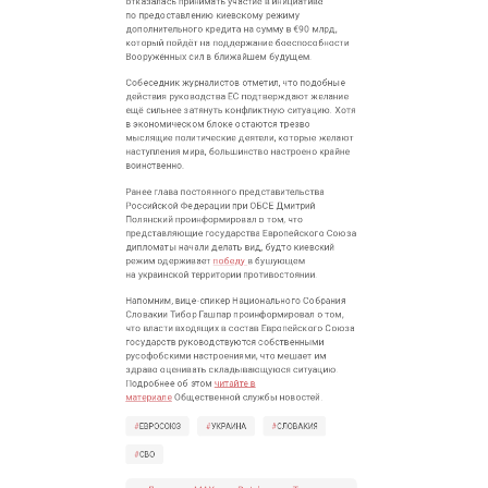
который пойдёт на поддержание боеспособности
Вооружённых сил в ближайшем будущем.
Собеседник журналистов отметил, что подобные
действия руководства ЕС подтверждают желание
ещё сильнее затянуть конфликтную ситуацию. Хотя
в экономическом блоке остаются трезво
мыслящие политические деятели, которые желают
наступления мира, большинство настроено крайне
воинственно.
Ранее глава постоянного представительства
Российской Федерации при ОБСЕ Дмитрий
Полянский проинформировал о том, что
представляющие государства Европейского Союза
дипломаты начали делать вид, будто киевский
режим одерживает
победу
в бушующем
на украинской территории противостоянии.