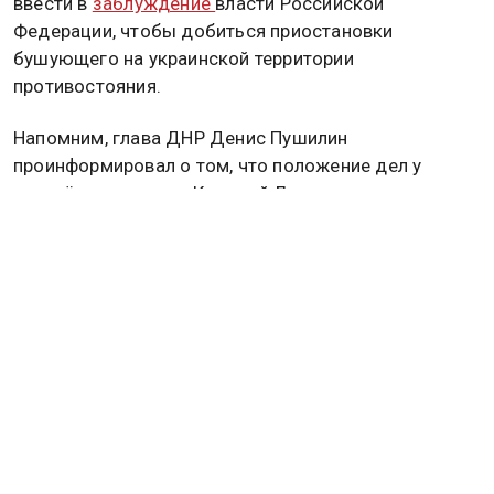
ввести в
заблуждение
власти Российской
Федерации, чтобы добиться приостановки
бушующего на украинской территории
противостояния.
Напомним, глава ДНР Денис Пушилин
проинформировал о том, что положение дел у
населённого пункта Красный Лиманск за
последнее время стало значительно хуже для
Вооружённых сил киевского режима. Сейчас
вражеское командование предпринимает попытки
перевести туда резервные части. Подробнее по
теме
читайте в материале
Общественной службы
новостей.
ВЛАДИМИР ПУТИН
РОССИЯ
ЕВРОСОЮЗ
СЛОВАКИЯ
РОБЕРТ ФИЦО