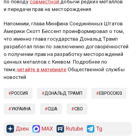
по поводу
совместной
добычи редких металлов
и передачи прав на месторождения.
Напомним, глава Минфина Соединённых Штатов
Америки Скотт Бессент проинформировал о том,
что именно глава государства Дональд Трамп
разработал план по заключению договорённостей
о получении прав на разработку месторождений
ценных металлов с Киевом. Подробнее по
теме
читайте в материале
Общественной службы
новостей.
РОССИЯ
ДОНАЛЬД ТРАМП
ЕВРОСОЮЗ
УКРАИНА
США
СВО
Дзен
MAX
Rutube
Tg