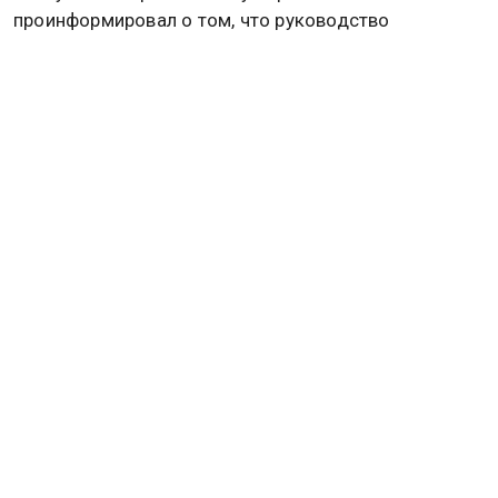
проинформировал о том, что руководство
Европейского Союза делает всё возможное ради
того, чтобы избежать установления нормальных
контактов с Российской Федерацией. Подробнее
об этом
читайте в материале
Общественной
службы новостей.
РОССИЯ
УКРАИНА
ООН
ЮНЕСКО
СВО
Дзен
MAX
Rutube
Tg
Новости СМИ2