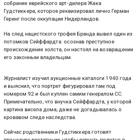
собрание еврейского арт-дилера Жака
Гудстиккера, которое реквизировал лично Герман
Геринг после оккупации Нидерландов.
На след нацистского трофея Бранда вывел один из
потомков Сейффардта: осознав преступное
происхождение холста, он настоял на возвращении
его законным владельцам.
Журналист изучил аукционные каталоги 1940 года
и выяснил, что портрет фигурировал там под
номером 92 и был куплен самим генералом СС.
Примечательно, что внучка Сейффардта, у которой
картина висела дома, даже не догадывалась о
кровавом следе наследства.
Сейчас родственники Гудстиккера готовят
процедуру реституции, чтобы вернуть полотно в