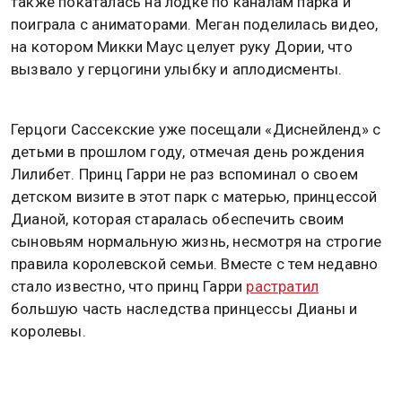
также покаталась на лодке по каналам парка и
поиграла с аниматорами. Меган поделилась видео,
на котором Микки Маус целует руку Дории, что
вызвало у герцогини улыбку и аплодисменты.
Герцоги Сассекские уже посещали «Диснейленд» с
детьми в прошлом году, отмечая день рождения
Лилибет. Принц Гарри не раз вспоминал о своем
детском визите в этот парк с матерью, принцессой
Дианой, которая старалась обеспечить своим
сыновьям нормальную жизнь, несмотря на строгие
правила королевской семьи. Вместе с тем недавно
стало известно, что принц Гарри
растратил
большую часть наследства принцессы Дианы и
королевы.
Также сообщалось, что принц Гарри и Меган Маркл
снова не появились на Met Gala. Подробнее в