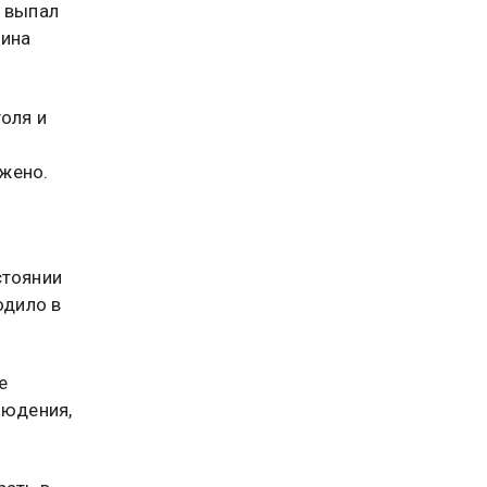
, выпал
чина
оля и
жено.
стоянии
одило в
е
людения,