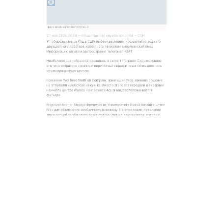
ого лобстера, известного также как американский омар
ю об этом распространил телеканал KSAT.
 ракообразное оказалось в сетях 16 апреля. Одна пол
сохранила типичный коричневый окрас, вторая же выде
анжевым цветом.
Wellfleet Shellfish Company, принявшая улов, приняла р
лять лобстера на кухню. Вместо этого его передали в а
центра Woods Hole Science Aquarium, расположенного в
иолог Маркус Фредерих из Университета Новой Англии 
бъяснение необычному феномену. По его словам, появ
ой особи стало результатом слияния двух икринок, ко
вии развились как единый организм.
ериканский омар имеет невзрачную коричневую окрас