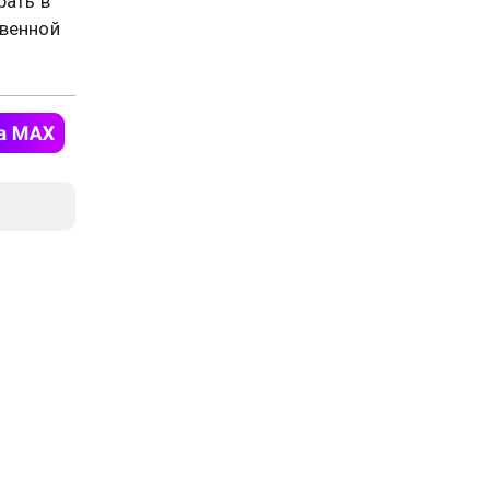
рать в
венной
олупаева
026, 20:14
го