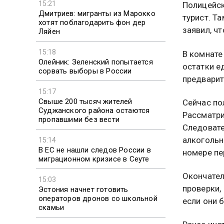
15:21
Полицейск
Дмитриев: мигранты из Марокко
турист. Т
хотят поблагодарить фон дер
заявил, ч
Ляйен
15:18
В комнате
Олейник: Зеленский попытается
остатки е
сорвать выборы в России
предварит
15:17
Свыше 200 тысяч жителей
Сейчас по
Суджанского района остаются
Рассматри
пропавшими без вести
Следовате
алкогольн
15:14
В ЕС не нашли следов России в
номере пе
миграционном кризисе в Сеуте
Окончател
15:03
проверки,
Эстония начнет готовить
операторов дронов со школьной
если они 
скамьи