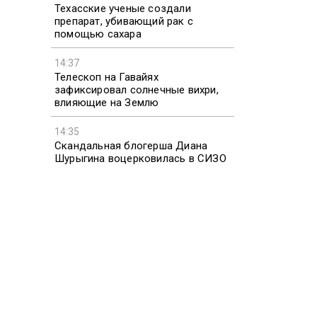
Техасские ученые создали
двухцветн
препарат, убивающий рак с
Информаци
помощью сахара
Необычное
14:37
Телескоп на Гавайях
его тела 
зафиксировал солнечные вихри,
ярким ор
влияющие на Землю
Компания 
14:35
Скандальная блогерша Диана
не отправ
Шурыгина воцерковилась в СИЗО
научного 
Фалмуте.
Морской б
Мэн дал о
двухцветн
впоследст
Обычно ам