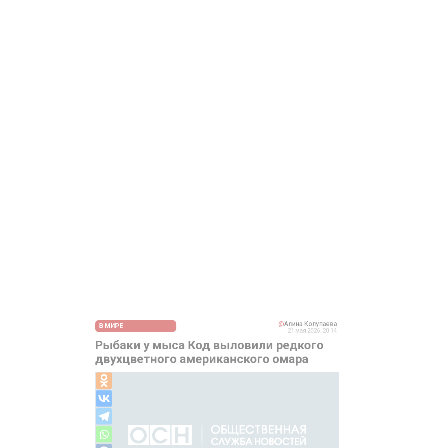
ветного американского омара
.org/Monoklon/CC BY-SA 4.0
26, 20:14 — Общественная служба новостей — ОСН
ья мыса Код в США рыбаки выловили чрезвычайно ре