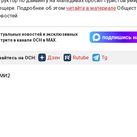
труктор по дайвингу на Мальдивах бросил туристов уми
ещере. Подробнее об этом
читайте в материале
Общест
востей.
туальных новостей и эксклюзивных
трите в канале ОСН в MAX.
Дзен
Rutube
Tg
айтесь на ОСН:
СМИ2
@
Алина К
21 мая 2
и у мыса Код выловили редко