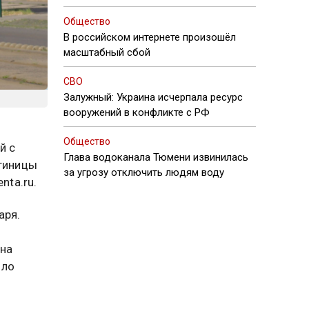
Общество
В российском интернете произошёл
масштабный сбой
СВО
Залужный: Украина исчерпала ресурс
вооружений в конфликте с РФ
Общество
й с
Глава водоканала Тюмени извинилась
стиницы
за угрозу отключить людям воду
nta.ru.
аря.
 на
ыло