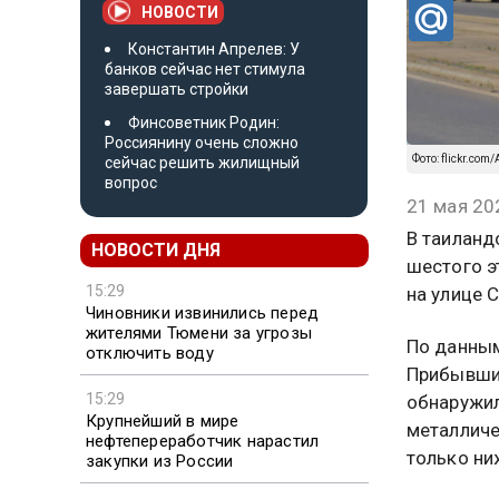
НОВОСТИ
Константин Апрелев: У
банков сейчас нет стимула
завершать стройки
Финсоветник Родин:
Россиянину очень сложно
Фото: flickr.com
сейчас решить жилищный
вопрос
21 мая 20
В таиланд
НОВОСТИ ДНЯ
шестого э
15:29
на улице 
Чиновники извинились перед
жителями Тюмени за угрозы
По данным
отключить воду
Прибывшие
15:29
обнаружил
Крупнейший в мире
металличе
нефтепереработчик нарастил
только ни
закупки из России