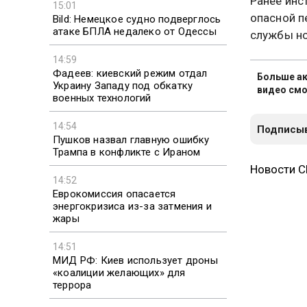
Ранее инс
15:01
опасной п
Bild: Немецкое судно подверглось
атаке БПЛА недалеко от Одессы
службы но
14:59
Фадеев: киевский режим отдал
Больше ак
Украину Западу под обкатку
видео смо
военных технологий
14:54
Подписыв
Пушков назвал главную ошибку
Трампа в конфликте с Ираном
14:52
Новости 
Еврокомиссия опасается
энергокризиса из-за затмения и
жары
14:51
В МИРЕ
МИД РФ: Киев использует дроны
«коалиции желающих» для
террора
Рыбак