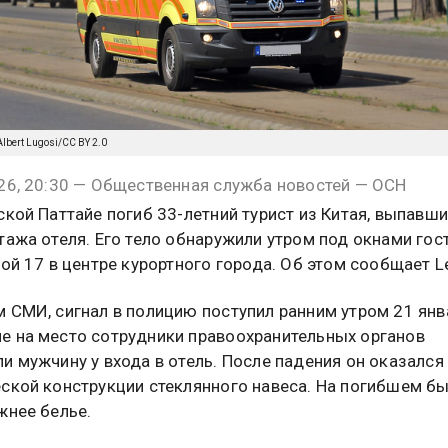
/Albert Lugosi/CC BY 2.0
26, 20:30 — Общественная служба новостей — ОСН
ской Паттайе погиб 33-летний турист из Китая, выпавши
тажа отеля. Его тело обнаружили утром под окнами го
Сой 17 в центре курортного города. Об этом сообщает Le
 СМИ, сигнал в полицию поступил ранним утром 21 янв
 на место сотрудники правоохранительных органов
и мужчину у входа в отель. После падения он оказался
ской конструкции стеклянного навеса. На погибшем б
жнее белье.