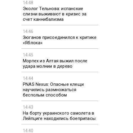
двухц
14:48
Эколог Тельнова: испанские
слизни выживают в кризис за
счет каннибализма
14:46
Зюганов присоединился к критике
«Яблока»
14:45
Морпех из Алтая выжил после
удара молнии в дерево
14:44
PNAS Nexus: Опасные клещи
научились размножаться
бесполым способом
14:43
фото: wikimedia
На борту украинского самолета в
Лейпциге находились боеприпасы
21 мая 20
У побереж
14:40