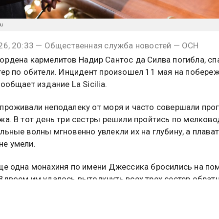
ru
26, 20:33 — Общественная служба новостей — ОСН
ордена кармелитов Надир Сантос да Силва погибла, сп
тер по обители. Инцидент произошел 11 мая на побере
ообщает издание La Sicilia.
проживали неподалеку от моря и часто совершали про
жа. В тот день три сестры решили пройтись по мелково
льные волны мгновенно увлекли их на глубину, а плава
е умели.
ще одна монахиня по имени Джессика бросились на п
Вдвоем им удалось вытолкнуть всех трех сестер обратн
нако сама Надир наглоталась воды, потеряла сознание 
а поверхность уже не смогла. Спасая других, она сама 