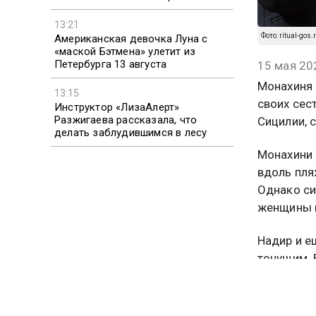
13:21
Фото: ritual-gos.
Американская девочка Луна с
«маской Бэтмена» улетит из
Петербурга 13 августа
15 мая 20
Монахиня 
13:15
своих сес
Инструктор «ЛизаАлерт»
Разжигаева рассказала, что
Сицилии, с
делать заблудившимся в лесу
Монахини 
вдоль пля
Однако си
женщины н
Надир и е
тонущим. 
берег. Од
выплыть н