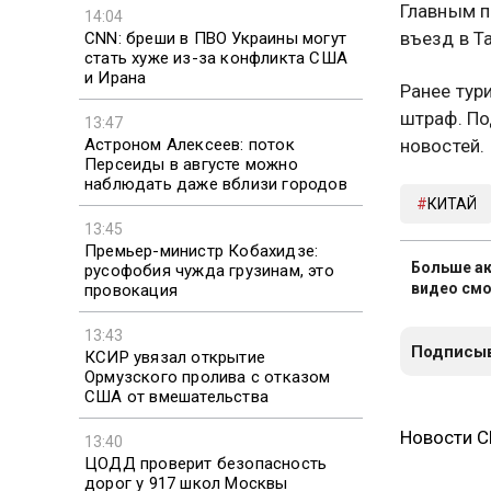
Главным п
14:04
въезд в Т
CNN: бреши в ПВО Украины могут
стать хуже из-за конфликта США
и Ирана
Ранее тур
штраф. По
13:47
новостей.
Астроном Алексеев: поток
Персеиды в августе можно
наблюдать даже вблизи городов
КИТАЙ
13:45
Премьер-министр Кобахидзе:
Больше ак
русофобия чужда грузинам, это
видео смо
провокация
13:43
Подписыв
КСИР увязал открытие
Ормузского пролива с отказом
США от вмешательства
Новости 
13:40
ЦОДД проверит безопасность
дорог у 917 школ Москвы