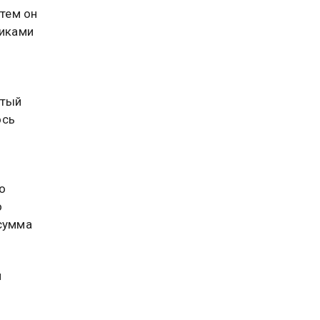
тем он
никами
ытый
ось
о
о
 сумма
и