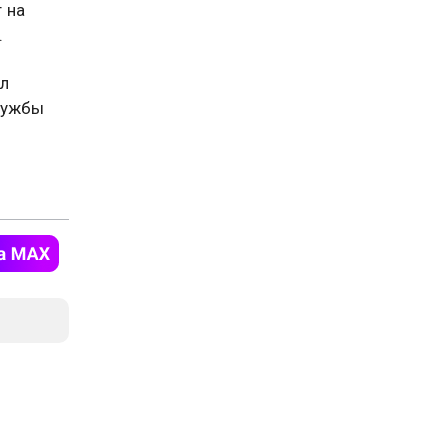
 на
.
ил
лужбы