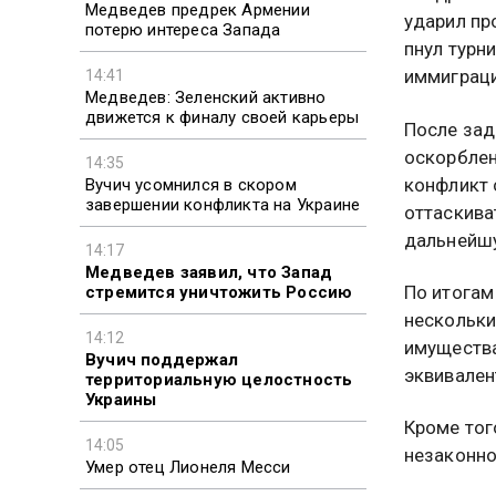
Медведев предрек Армении
ударил пр
потерю интереса Запада
пнул турн
иммиграци
14:41
Медведев: Зеленский активно
движется к финалу своей карьеры
После зад
оскорблен
14:35
конфликт 
Вучич усомнился в скором
завершении конфликта на Украине
оттаскива
дальнейш
14:17
Медведев заявил, что Запад
По итогам
стремится уничтожить Россию
нескольки
14:12
имущества
Вучич поддержал
эквивален
территориальную целостность
Украины
Кроме тог
14:05
незаконно
Умер отец Лионеля Месси