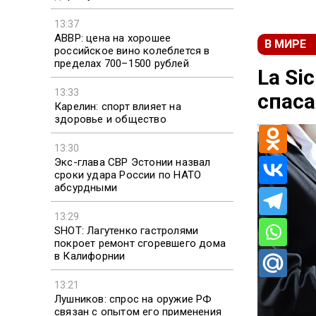
13:37
АВВР: цена на хорошее
В МИРЕ
российское вино колеблется в
пределах 700–1500 рублей
La Si
13:33
спаса
Карелин: спорт влияет на
здоровье и общество
13:30
Экс-глава СВР Эстонии назвал
сроки удара России по НАТО
абсурдными
13:29
SHOT: Лагутенко гастролями
покроет ремонт сгоревшего дома
в Калифорнии
13:21
Лушников: спрос на оружие РФ
связан с опытом его применения