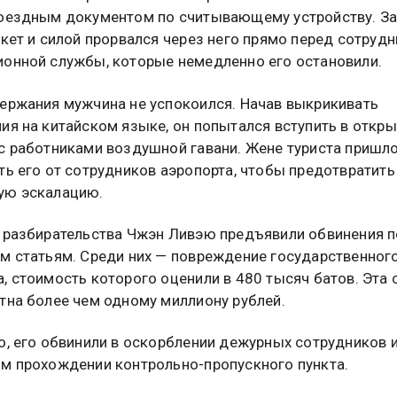
оездным документом по считывающему устройству. За
икет и силой прорвался через него прямо перед сотруд
онной службы, которые немедленно его остановили.
ержания мужчина не успокоился. Начав выкрикивать
ия на китайском языке, он попытался вступить в откр
с работниками воздушной гавани. Жене туриста пришл
ть его от сотрудников аэропорта, чтобы предотвратить
ую эскалацию.
 разбирательства Чжэн Ливэю предъявили обвинения п
м статьям. Среди них — повреждение государственног
, стоимость которого оценили в 480 тысяч батов. Эта
тна более чем одному миллиону рублей.
о, его обвинили в оскорблении дежурных сотрудников 
м прохождении контрольно-пропускного пункта.