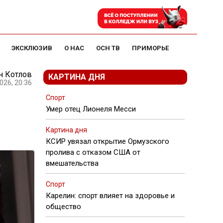
ЭКСКЛЮЗИВ
О НАС
ОСН ТВ
ПРИМОРЬЕ
н Котлов
КАРТИНА ДНЯ
026, 20:36
Спорт
Умер отец Лионеля Месси
Картина дня
КСИР увязал открытие Ормузского
пролива с отказом США от
вмешательства
Спорт
Карелин: спорт влияет на здоровье и
общество