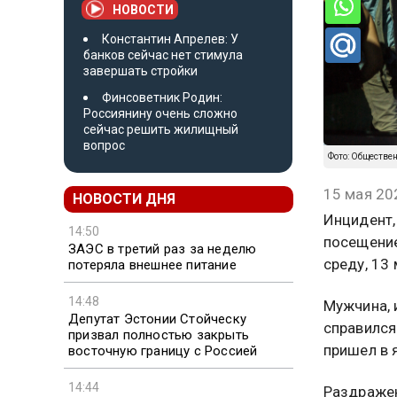
НОВОСТИ
Константин Апрелев: У
банков сейчас нет стимула
завершать стройки
Финсоветник Родин:
Россиянину очень сложно
сейчас решить жилищный
вопрос
Фото: Обществе
15 мая 20
НОВОСТИ ДНЯ
Инцидент,
14:50
посещение
ЗАЭС в третий раз за неделю
среду, 13 
потеряла внешнее питание
14:48
Мужчина, 
Депутат Эстонии Стойческу
справился
призвал полностью закрыть
пришел в 
восточную границу с Россией
14:44
Раздражен