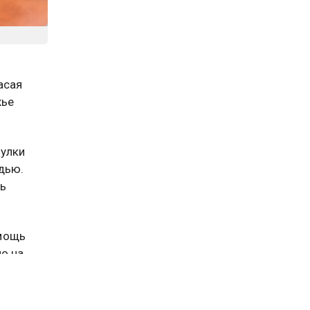
асая
жье
гулки
дью.
ть
омощь
о на
и
погибла.