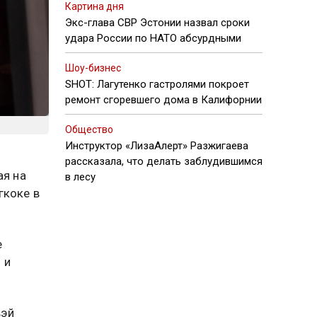
Картина дня
Экс-глава СВР Эстонии назвал сроки
удара России по НАТО абсурдными
Шоу-бизнес
SHOT: Лагутенко гастролями покроет
ремонт сгоревшего дома в Калифорнии
Общество
Инструктор «ЛизаАлерт» Разжигаева
рассказала, что делать заблудившимся
ая на
в лесу
гкоке в
е
 и
вэй