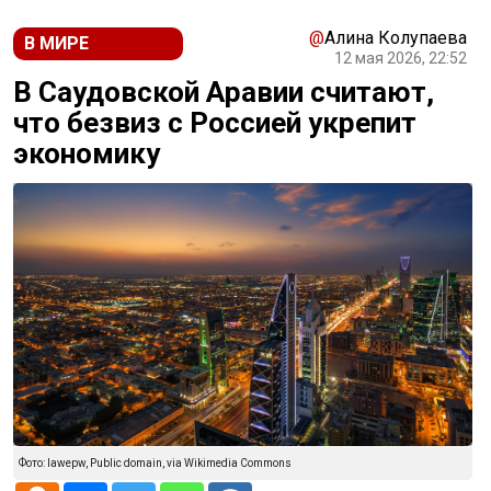
@
Алина Колупаева
В МИРЕ
12 мая 2026, 22:52
В Саудовской Аравии считают,
что безвиз с Россией укрепит
экономику
Фото: lawepw, Public domain, via Wikimedia Commons