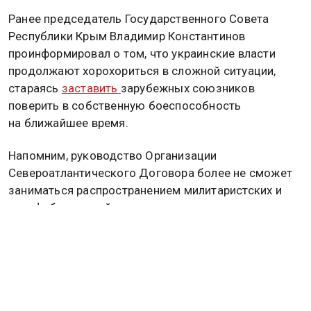
Ранее председатель Государственного Совета
Республики Крым Владимир Константинов
проинформировал о том, что украинские власти
продолжают хорохориться в сложной ситуации,
стараясь
заставить
зарубежных союзников
поверить в собственную боеспособность
на ближайшее время.
Напомним, руководство Организации
Североатлантического Договора более не сможет
заниматься распространением милитаристских и
русофобских идей, устраивая различные
провокации под защитой Вашингтона. Этой эпохе
может прийти конец. Подробнее об этом
читайте в
материале
Общественной службы новостей.
ВЛАДИМИР ПУТИН
РОССИЯ