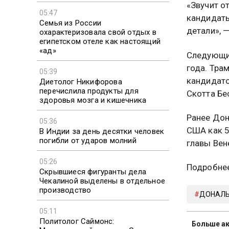
«Звучит о
05:47
кандидаты
Семья из России
детали», 
охарактеризовала свой отдых в
египетском отеле как настоящий
«ад»
Следующи
года. Тра
05:39
кандидато
Диетолог Никифорова
перечислила продукты для
Скотта Бе
здоровья мозга и кишечника
Ранее Дон
05:36
США как 5
В Индии за день десятки человек
погибли от ударов молний
главы Вен
05:26
Подробне
Скрывшиеся фигуранты дела
Чекалиной выделены в отдельное
производство
ДОНАЛЬ
05:11
Политолог Саймонс:
Больше ак