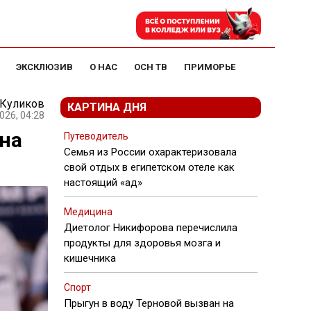
ЭКСКЛЮЗИВ
О НАС
ОСН ТВ
ПРИМОРЬЕ
 Куликов
КАРТИНА ДНЯ
026, 04:28
на
Путеводитель
Семья из России охарактеризовала
свой отдых в египетском отеле как
настоящий «ад»
Медицина
Диетолог Никифорова перечислила
продукты для здоровья мозга и
кишечника
Спорт
Прыгун в воду Терновой вызван на