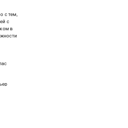
о с тем,
ей с
ком в
ожности
лас
ьер
стался,
но