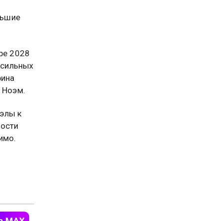
льшие
ре 2028
 сильных
фина
 Ноэм.
элы к
ности
имо.