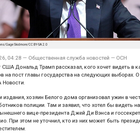
ons/Gage Skidmore/CC BY-SA 2.0
26, 04:28 — Общественная служба новостей — ОСН
 США Дональд Трамп рассказал, кого хочет видеть в к
в на пост главы государства на следующих выборах. О
 Новости.
 издания, хозяин Белого дома организовал ужин в чес
ботников полиции. Там и заявил, что хотел бы видеть н
ынешнего вице-президента Джей Ди Вэнса и госсекре
ио. При этом не уточнил, кто из них может быть презид
естителем.