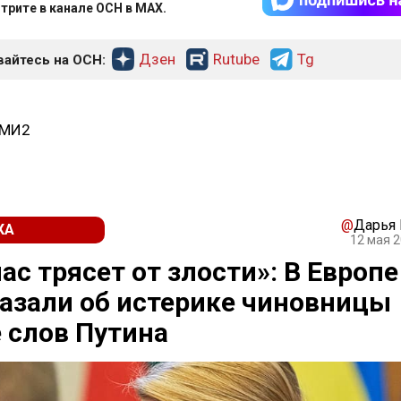
трите в канале ОСН в MAX.
Дзен
Rutube
Tg
айтесь на ОСН:
СМИ2
@
Дарья
КА
12 мая 2
ас трясет от злости»: В Европе
азали об истерике чиновницы
 слов Путина