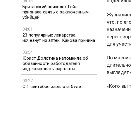
поделился
04:13
Британский психолог Гейл
признала связь с заключенным-
Журналист 
убийцей
что, по е
назначени
04:01
23 популярных лекарства
переговор
исчезнут из аптек: Какова причина
для участ
03:54
По мнению
Юрист Долотина напомнила об
обязанности работодателя
длительно
индексировать зарплаты
выглядят 
03:27
«Кого вы 
С 1 сентября зарплата будет
начисляться по новым правилам:
Венгрии — 
Что изменилось
кого вы о
Напомним,
понедельн
Евросоюза