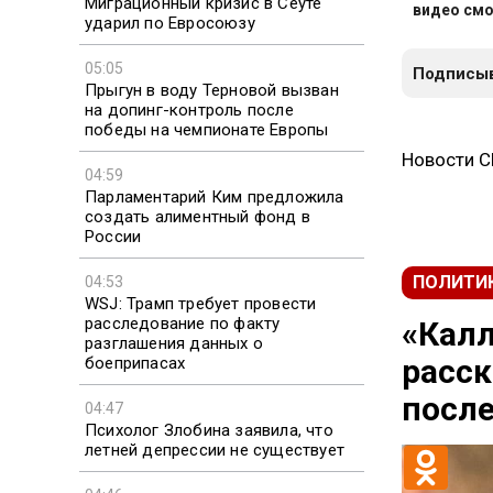
Миграционный кризис в Сеуте
видео смо
ударил по Евросоюзу
05:05
Подписыв
Прыгун в воду Терновой вызван
на допинг-контроль после
победы на чемпионате Европы
Новости 
04:59
Парламентарий Ким предложила
создать алиментный фонд в
России
ПОЛИТИ
04:53
WSJ: Трамп требует провести
расследование по факту
«Калл
разглашения данных о
расск
боеприпасах
после
04:47
Психолог Злобина заявила, что
летней депрессии не существует