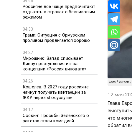
04:46
Россияне все чаще предпочитают
отдыхать в странах с безвизовым
режимом
04:33
Трамп: Ситуация с Ормузским
проливом продвигается хорошо
04:27
Мирошник: Запад списывает
Киеву преступления из-за
концепции «Россия виновата»
04:26
Фото: flickr.com 
Кошелев: В 2027 году россияне
начнут получать квитанции за
12 мая 20
ЖКУ через «Госуслуги»
Глава Евр
04:17
выступить
Соскин: Просьбы Зеленского о
что многи
ракетах стали комедией
обратил в