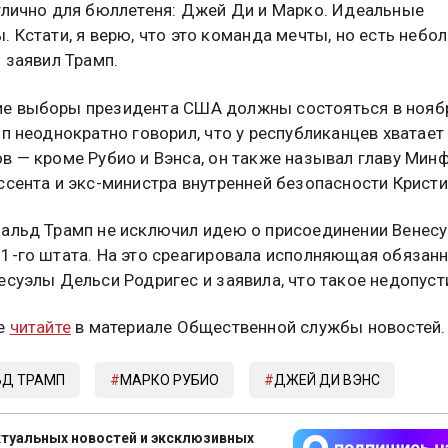
тлично для бюллетеня: Джей Ди и Марко. Идеальные
. Кстати, я верю, что это команда мечты, но есть небо
— заявил Трамп.
е выборы президента США должны состояться в нояб
мп неоднократно говорил, что у республиканцев хватает
в — кроме Рубио и Вэнса, он также называл главу Мин
ссента и экс-министра внутренней безопасности Кристи
альд Трамп не исключил идею о присоединении Венесу
1-го штата. На это среагировала исполняющая обязан
есуэлы Дельси Родригес и заявила, что такое недопуст
е
читайте
в материале Общественной службы новостей.
Д ТРАМП
МАРКО РУБИО
ДЖЕЙ ДИ ВЭНС
туальных новостей и эксклюзивных