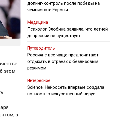
допинг-контроль после победы на
чемпионате Европы
Медицина
Психолог Злобина заявила, что летней
депрессии не существует
Путеводитель
Россияне все чаще предпочитают
отдыхать в странах с безвизовым
ачестве
режимом
б этом
Интересное
Science: Нейросеть впервые создала
ть
полностью искусственный вирус
а
таря
ентом, а