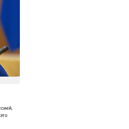
ссией,
 это