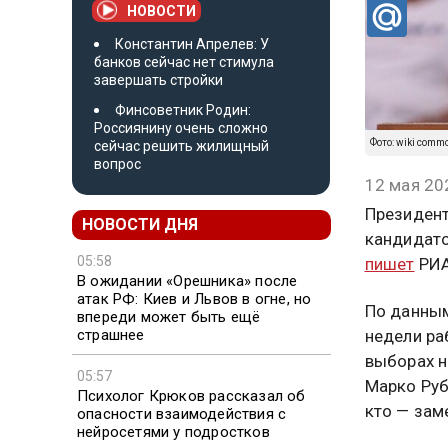
НОВОСТИ
Константин Апрелев: У
банков сейчас нет стимула
завершать стройки
Финсоветник Родин:
Россиянину очень сложно
Фото: wiki comm
сейчас решить жилищный
вопрос
12 мая 20
Президент
НОВОСТИ ДНЯ
кандидато
05:58
пишет
РИА
В ожидании «Орешника» после
атак РФ: Киев и Львов в огне, но
По данным
впереди может быть ещё
страшнее
недели ра
выборах н
05:57
Марко Руб
Психолог Крюков рассказал об
кто — зам
опасности взаимодействия с
нейросетями у подростков