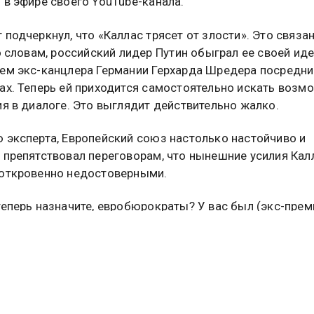
 в эфире своего YouTube-канала.
подчеркнул, что «Каллас трясет от злости». Это связан
го словам, российский лидер Путин обыграл ее своей иде
ем экс-канцлера Германии Герхарда Шредера посредни
ах. Теперь ей приходится самостоятельно искать возм
ия в диалоге. Это выглядит действительно жалко.
 эксперта, Европейский союз настолько настойчиво и
 препятствовал переговорам, что нынешние усилия Кал
откровенно недостоверными.
теперь назначите, евробюрократы? У вас был (экс-прем
Прим. ред.) Орбан, но вы убрали его. Так кто же у вас о
тправите?» — интересуется Алекс Христофору.
 глава Европейской дипломатии Кая Каллас заявила в
ик о возможности выступить в роли переговорщика от
 в будущем диалоге с Москвой. Ранее она неоднократ