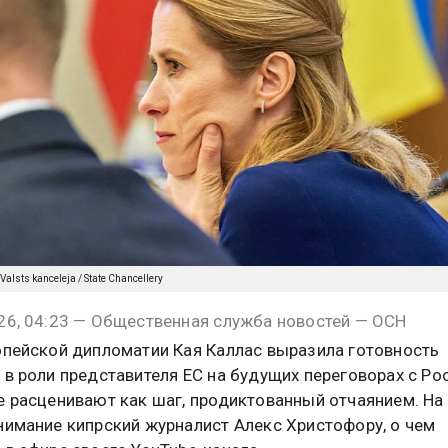
/ Valsts kanceleja / State Chancellery
26, 04:23 — Общественная служба новостей — ОСН
опейской дипломатии Кая Каллас выразила готовность
 в роли представителя ЕС на будущих переговорах с Ро
е расценивают как шаг, продиктованный отчаянием. На
нимание кипрский журналист Алекс Христофору, о чем