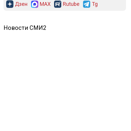
Дзен
MAX
Rutube
Tg
Новости СМИ2
ПОЛИТИКА
ОБЩЕСТВО
ЭКОНОМИКА
ПРОИСШЕСТВИЯ
В МИРЕ
ЭКСКЛЮЗИВ
МНЕНИЯ
СПОРТ
КУЛЬТУРА
О НАС
ОСН ТВ
СПЕЦПРОЕКТЫ
НОВОСТИ КОМПАНИЙ