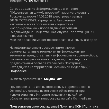
Телефон:
+7 495 004-56-11
Сетевое издание Информационное агентство
"Общественная служба новостей" зарегистрировано
Роскомнадзором 14.09.2018, реестровая запись
ЭЛ № ФС77-73623. Учредитель: Автономная
некоммерческая организация содействия
информированию и просвещению населения
"Медиахолдинг "Общественная служба новостей" (ОГРН
1187700006328).
Мнение редакции может не совпадать с мнением авторов.
На информационном ресурсе применяются
рекомендательные технологии (информационные
технологии предоставления информации на основе сбора,
систематизации и анализа сведений, относящихся к
предпочтениям пользователей сети "Интернет",
находящихся на территории Российской Федерации)".
Подробнее
.
Скачать презентацию:
Медиа-кит
При перепечатке или цитировании материалов сайта
Оsnmedia.ru ссылка на источник обязательна, при
использовании в Интернет-изданиях и на сайтах
обязательна прямая гиперссылка на сайт Оsnmedia.ru.
Пользовательское соглашение
|
Политика ОСН
|
Политика