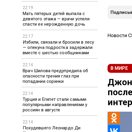
22:19
Подписыв
Мать пятерых детей выпала с
девятого этажа — врачи успели
спасти ее нерожденную дочь
Новости 
22:17
Избили, связали и бросили в лесу
— опекуна подростка задержали
вместе с шестью сообщниками
22:14
В МИРЕ
Врач Шилова предупредила об
опасности трения глаз при
Джон
попадании соринки
после
22:14
Турция и Египет стали самыми
инте
популярными направлениями у
россиян в августе
22:14
Похудевшего Леонардо Ди