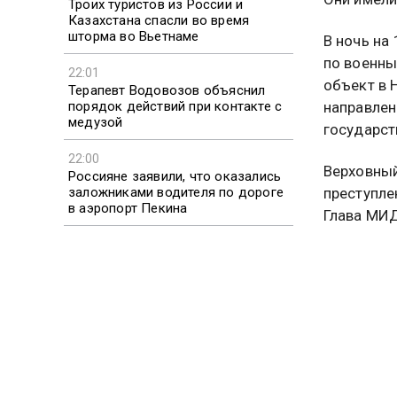
Троих туристов из России и
Казахстана спасли во время
шторма во Вьетнаме
В ночь на
по военны
22:01
объект в 
Терапевт Водовозов объяснил
порядок действий при контакте с
направлен
медузой
государст
22:00
Верховный
Россияне заявили, что оказались
заложниками водителя по дороге
преступле
в аэропорт Пекина
Глава МИД
право Тег
21:59
Минздрав предложил добавить
пять лекарств в список ЖНВЛП
Больше ак
видео смо
Подписыв