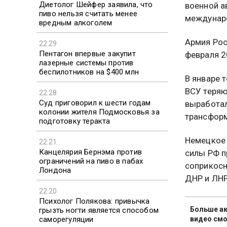
Диетолог Шейфер заявила, что
военной а
пиво нельзя считать менее
междунар
вредным алкоголем
Армия Рос
22:29
Пентагон впервые закупит
февраля 2
лазерные системы против
беспилотников на $400 млн
В январе 
ВСУ теряю
22:28
Суд приговорил к шести годам
выработал
колонии жителя Подмосковья за
трансформ
подготовку теракта
Немецкое 
22:21
Канцелярия Бернэма против
силы РФ п
ограничений на пиво в пабах
соприкосн
Лондона
ДНР и ЛНР
22:20
Психолог Полякова: привычка
Больше ак
грызть ногти является способом
видео смо
саморегуляции