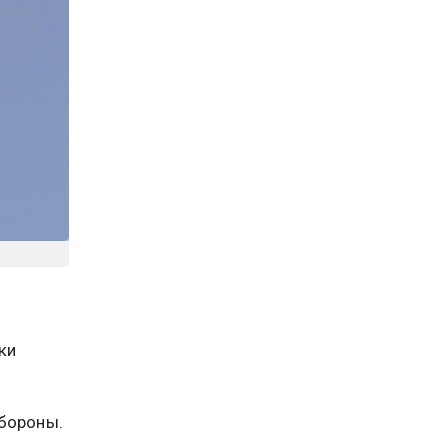
ки
обороны.