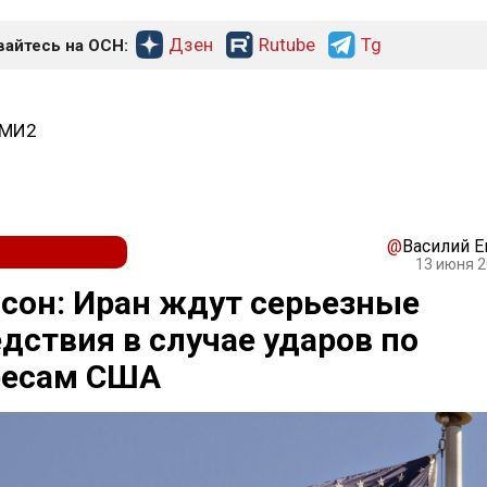
Дзен
Rutube
Tg
айтесь на ОСН:
СМИ2
@
Василий 
13 июня 2
сон: Иран ждут серьезные
дствия в случае ударов по
ресам США