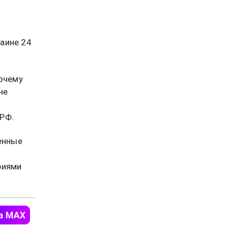
аине 24
почему
не
РФ.
енные
риями