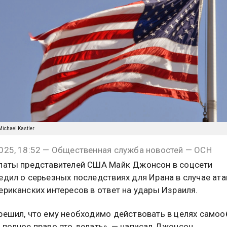
Michael Kastler
025, 18:52 — Общественная служба новостей — ОСН
латы представителей США Майк Джонсон в соцсети
едил о серьезных последствиях для Ирана в случае ата
ериканских интересов в ответ на удары Израиля.
решил, что ему необходимо действовать в целях само
 полное право это делать», — написал Джонсон.