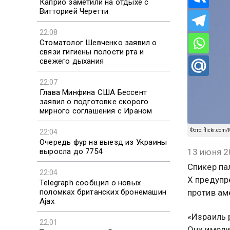
Каприо заметили на отдыхе с
Витторией Черетти
22:08
Стоматолог Шевченко заявил о
связи гигиены полости рта и
свежего дыхания
22:07
Глава Минфина США Бессент
заявил о подготовке скорого
мирного соглашения с Ираном
Фото: flickr.com/
22:04
Очередь фур на выезд из Украины
13 июня 2
выросла до 7754
Спикер па
22:04
X предупр
Telegraph сообщил о новых
против ам
поломках британских бронемашин
Ajax
«Израиль 
22:01
Они имели