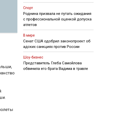
Спорт
Роднина призвала не путать ожидания
с профессиональной оценкой допуска
атлетов
В мире
Сенат США одобрил законопроект об
адских санкциях против России
Шоу-бизнес
Представитель Глеба Самойлова
ольши,
обвинила его брата Вадима в травле
ранство
й
ши.
полеты