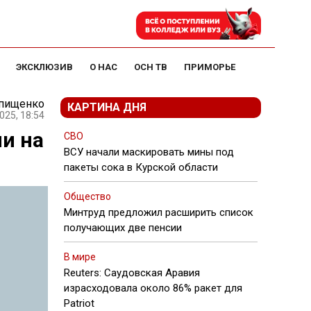
ЭКСКЛЮЗИВ
О НАС
ОСН ТВ
ПРИМОРЬЕ
Епищенко
КАРТИНА ДНЯ
025, 18:54
и на
СВО
ВСУ начали маскировать мины под
пакеты сока в Курской области
Общество
Минтруд предложил расширить список
получающих две пенсии
В мире
Reuters: Саудовская Аравия
израсходовала около 86% ракет для
Patriot