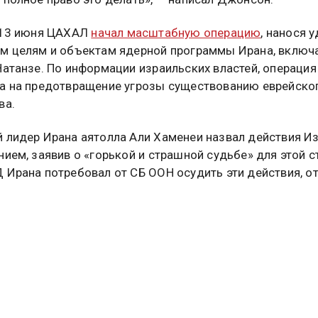
 13 июня ЦАХАЛ
начал масштабную операцию
, нанося 
м целям и объектам ядерной программы Ирана, включ
Натанзе. По информации израильских властей, операция
а на предотвращение угрозы существованию еврейско
ва.
 лидер Ирана аятолла Али Хаменеи назвал действия И
нием, заявив о «горькой и страшной судьбе» для этой с
 Ирана потребовал от СБ ООН осудить эти действия, о
ерана на ответные меры.
туальных новостей и эксклюзивных
трите в канале ОСН в MAX.
Дзен
Rutube
Tg
айтесь на ОСН: