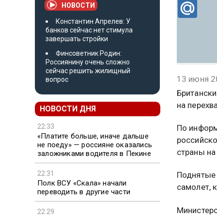
НОВОСТИ
Константин Апрелев: У
банков сейчас нет стимула
завершать стройки
Финсоветник Родин:
Россиянину очень сложно
сейчас решить жилищный
13 июня 2
вопрос
Британски
на перехв
НОВОСТИ ДНЯ
22:33
По информ
«Платите больше, иначе дальше
российско
не поеду» — россияне оказались
страны на
заложниками водителя в Пекине
22:31
Поднятые 
Полк ВСУ «Скала» начали
самолет, 
переводить в другие части
Министерс
22:29