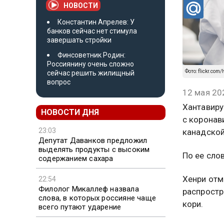
НОВОСТИ
Константин Апрелев: У
банков сейчас нет стимула
завершать стройки
Финсоветник Родин:
Россиянину очень сложно
Фото: flickr.com
сейчас решить жилищный
вопрос
12 мая 20
Хантавиру
НОВОСТИ ДНЯ
с коронав
23:03
канадской
Депутат Даванков предложил
выделять продукты с высоким
По ее сло
содержанием сахара
Хенри отм
22:54
Филолог Микаллеф назвала
распростр
слова, в которых россияне чаще
кори.
всего путают ударение