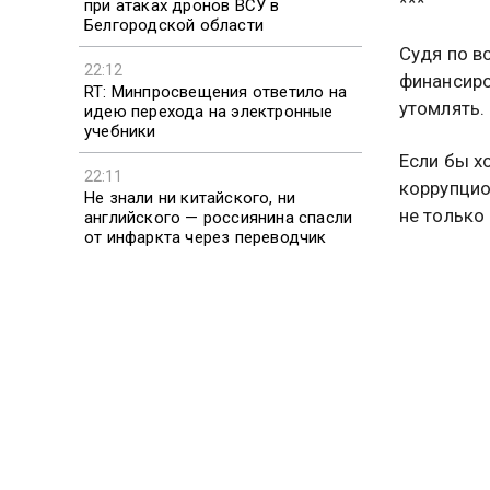
***
при атаках дронов ВСУ в
Белгородской области
Судя по в
22:12
финансиро
RT: Минпросвещения ответило на
утомлять.
идею перехода на электронные
учебники
Если бы х
22:11
коррупцио
Не знали ни китайского, ни
не только
английского — россиянина спасли
от инфаркта через переводчик
Раньше мы
22:10
по линии 
Офтальмолог Козина: метанол в
самогоне может вызвать
необратимую слепоту
Но получа
Зеленског
Он продол
Складывае
элиту – э