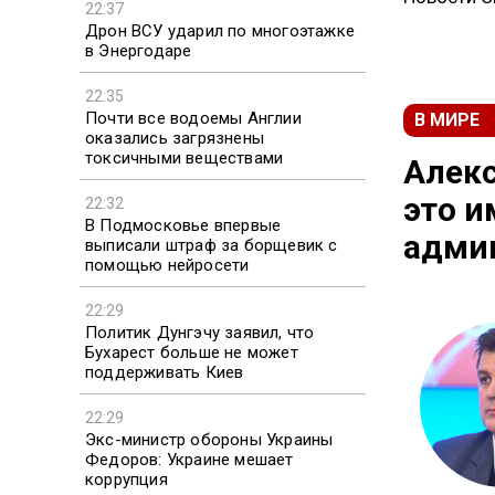
22:37
Дрон ВСУ ударил по многоэтажке
в Энергодаре
22:35
Почти все водоемы Англии
В МИРЕ
оказались загрязнены
токсичными веществами
Алекс
это и
22:32
В Подмосковье впервые
адми
выписали штраф за борщевик с
помощью нейросети
22:29
Политик Дунгэчу заявил, что
Бухарест больше не может
поддерживать Киев
22:29
Экс-министр обороны Украины
Федоров: Украине мешает
коррупция