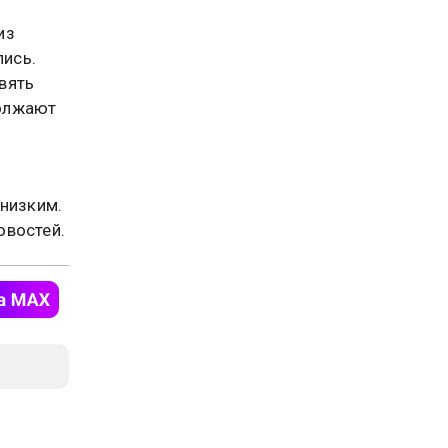
из
лись.
вять
должают
 низким.
овостей.