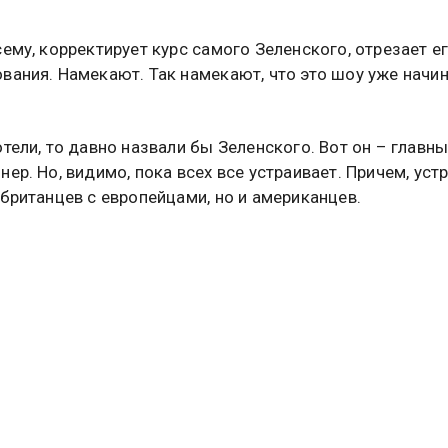
сему, корректирует курс самого Зеленского, отрезает ег
вания. Намекают. Так намекают, что это шоу уже начи
отели, то давно назвали бы Зеленского. Вот он – главн
нер. Но, видимо, пока всех все устраивает. Причем, уст
 британцев с европейцами, но и американцев.
 говорили о том, что Трампу хотелось бы заморозить 
фронта и спокойно приступить к поеданию Украины.
ется, что не все так просто. Глобалисты держат и охра
о. В то же время, Зеленский для Трампа – это небольша
жает продавать американское оружие.
тся впечатление, что значительная доля атак на украи
то изображение деятельности по миротворчеству со ст