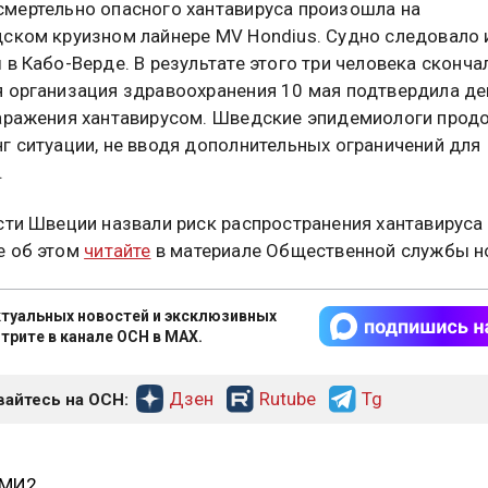
мертельно опасного хантавируса произошла на
ском круизном лайнере MV Hondius. Судно следовало 
 в Кабо-Верде. В результате этого три человека сконча
 организация здравоохранения 10 мая подтвердила де
аражения хантавирусом. Шведские эпидемиологи про
г ситуации, не вводя дополнительных ограничений для
.
сти Швеции назвали риск распространения хантавируса
е об этом
читайте
в материале Общественной службы н
туальных новостей и эксклюзивных
трите в канале ОСН в MAX.
Дзен
Rutube
Tg
айтесь на ОСН:
СМИ2