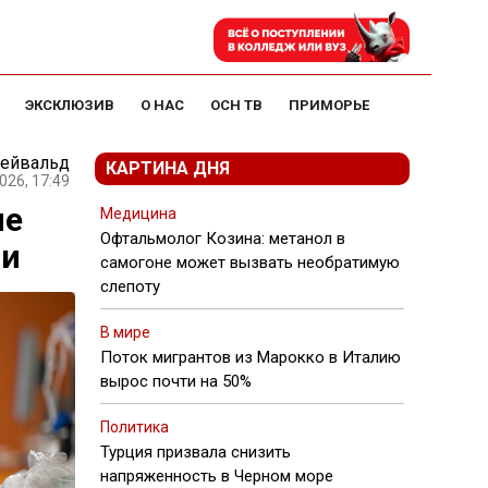
ЭКСКЛЮЗИВ
О НАС
ОСН ТВ
ПРИМОРЬЕ
ейвальд
КАРТИНА ДНЯ
026, 17:49
не
Медицина
Офтальмолог Козина: метанол в
ии
самогоне может вызвать необратимую
слепоту
В мире
Поток мигрантов из Марокко в Италию
вырос почти на 50%
Политика
Турция призвала снизить
напряженность в Черном море