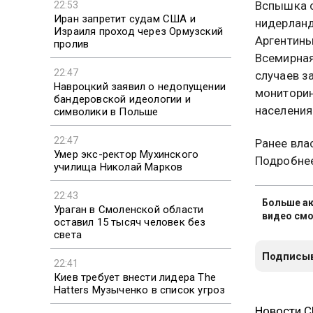
Вспышка с
22:53
Иран запретит судам США и
нидерланд
Израиля проход через Ормузский
Аргентины
пролив
Всемирная
22:47
случаев з
Навроцкий заявил о недопущении
мониторин
бандеровской идеологии и
населения
символики в Польше
22:47
Ранее вла
Умер экс-ректор Мухинского
Подробне
училища Николай Марков
22:43
Больше ак
Ураган в Смоленской области
видео смо
оставил 15 тысяч человек без
света
Подписыв
22:41
Киев требует внести лидера The
Hatters Музыченко в список угроз
Новости 