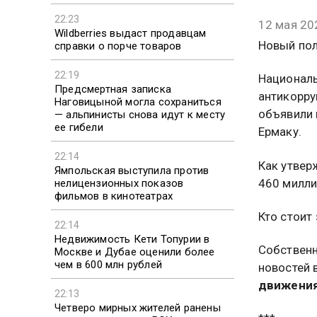
22:23
12 мая 20
Wildberries выдаст продавцам
Новый пол
справки о порче товаров
22:19
Националь
Предсмертная записка
антикорру
Наговицыной могла сохраниться
объявили 
— альпинисты снова идут к месту
ее гибели
Ермаку.
22:14
Как утвер
Ямпольская выступила против
460 милли
нелицензионных показов
фильмов в кинотеатрах
Кто стоит
22:14
Недвижимость Кети Топурии в
Собственн
Москве и Дубае оценили более
чем в 600 млн рублей
новостей
движения
22:13
Четверо мирных жителей ранены