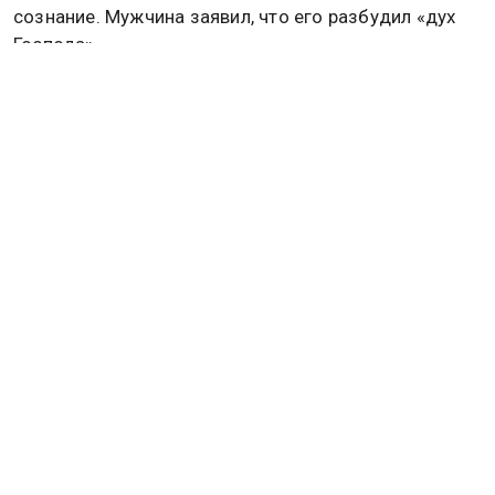
сознание. Мужчина заявил, что его разбудил «дух
Господа».
После выхода из комы британец начал быстро
восстанавливаться. Уже через несколько дней его
выписали домой. Сам Пуаро считает свое
выздоровление чудом.
Ранее жительница Великобритании по имени Сара
Миллс рассказала, что во время родов едва не
погибла и увидела яркий белый свет, который
восприняла как врата в рай. Подробнее об этом
читайте в материале
Общественной службы
новостей.
Дзен
MAX
Rutube
Tg