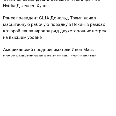
Nvidia Дженсен Хуанг.
Ранее президент США Дональд Трамп начал
масштабную рабочую поездку в Пекин, в рамках
которой запланирован ряд двухсторонних встреч
на высшем уровне.
Американский предприниматель Илон Маск
прокомментировал визит главы государства,
поделившись известными ему подробностями о
ходе контактов между сторонами.
Подробнее об этом читайте в
материале
Общественной службе новостей.
КИТАЙ
ИЛОН МАСК