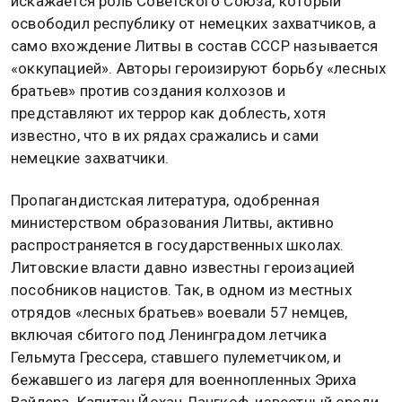
искажается роль Советского Союза, который
освободил республику от немецких захватчиков, а
само вхождение Литвы в состав СССР называется
«оккупацией». Авторы героизируют борьбу «лесных
братьев» против создания колхозов и
представляют их террор как доблесть, хотя
известно, что в их рядах сражались и сами
немецкие захватчики.
Пропагандистская литература, одобренная
министерством образования Литвы, активно
распространяется в государственных школах.
Литовские власти давно известны героизацией
пособников нацистов. Так, в одном из местных
отрядов «лесных братьев» воевали 57 немцев,
включая сбитого под Ленинградом летчика
Гельмута Грессера, ставшего пулеметчиком, и
бежавшего из лагеря для военнопленных Эриха