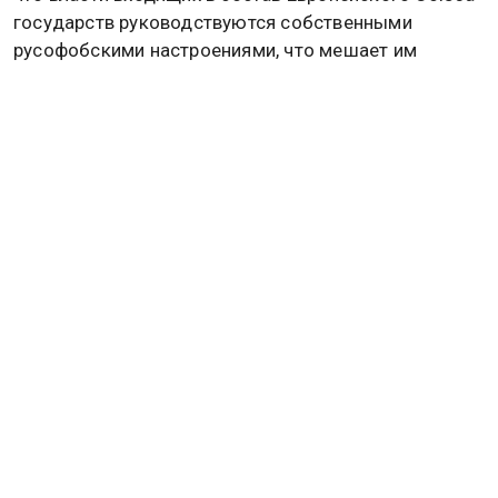
государств руководствуются собственными
русофобскими настроениями, что мешает им
здраво оценивать складывающуюся ситуацию.
Подробнее об этом
читайте в
материале
Общественной службы новостей.
РОССИЯ
УКРАИНА
ГЕРМАНИЯ
КАЯ КАЛЛАС
СВО
Дзен
MAX
Rutube
Tg
Новости СМИ2