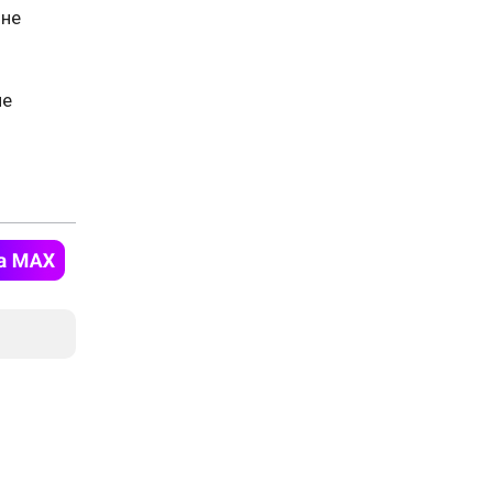
 не
ле