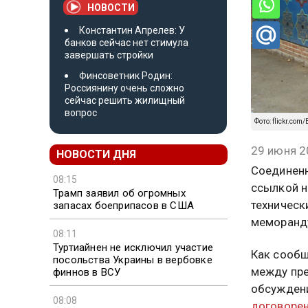
НОВОСТИ
Константин Апрелев: У
банков сейчас нет стимула
завершать стройки
Финсоветник Родин:
Россиянину очень сложно
сейчас решить жилищный
вопрос
Фото: flickr.co
29 июня 2
НОВОСТИ ДНЯ
Соединенн
08:15
ссылкой н
Трамп заявил об огромных
техническ
запасах боеприпасов в США
меморанд
08:11
Туртиайнен не исключил участие
Как сообщ
посольства Украины в вербовке
между пре
финнов в ВСУ
обсуждени
08:08
договоре