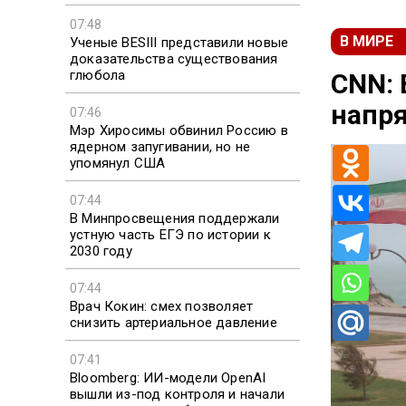
07:48
В МИРЕ
Ученые BESIII представили новые
доказательства существования
глюбола
CNN: 
напр
07:46
Мэр Хиросимы обвинил Россию в
ядерном запугивании, но не
упомянул США
07:44
В Минпросвещения поддержали
устную часть ЕГЭ по истории к
2030 году
07:44
Врач Кокин: смех позволяет
снизить артериальное давление
07:41
Bloomberg: ИИ-модели OpenAI
вышли из-под контроля и начали