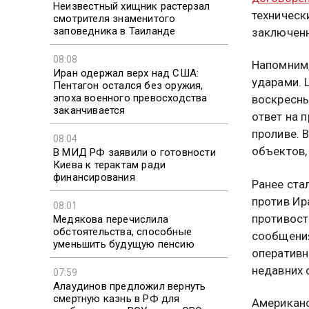
Неизвестный хищник растерзал
техническ
смотрителя знаменитого
заповедника в Таиланде
заключенн
08:08
Напомним,
Иран одержал верх над США:
ударами. 
Пентагон остался без оружия,
эпоха военного превосходства
воскресны
заканчивается
ответ на 
проливе. 
08:04
объектов,
В МИД РФ заявили о готовности
Киева к терактам ради
финансирования
Ранее ста
против Ир
08:01
противост
Медякова перечислила
обстоятельства, способные
сообщения
уменьшить будущую пенсию
оперативн
недавних 
07:59
Алаудинов предложил вернуть
смертную казнь в РФ для
Американс