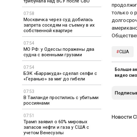
трибунала над ВСУ после СВО
продолжит
только о 
07:58
Москвичка через суд добилась
долгосро
запрета соседям на съемку в их
американс
собственной квартире
Обществен
07:54
МО РФ: у Одессы поражены два
США
судна с военными грузами
07:54
Больше ак
БЭК «Барракуда» сделал селфи с
видео смо
«Геранью» за миг до гибели
07:53
Подписыв
В Таиланде простились с убитыми
россиянами
07:51
Новости 
Трамп заявил о 60% мировых
запасов нефти и газа у США с
учетом Венесуэлы