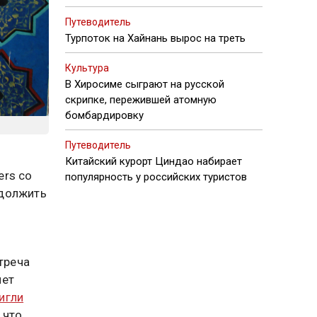
Путеводитель
Турпоток на Хайнань вырос на треть
Культура
В Хиросиме сыграют на русской
скрипке, пережившей атомную
бомбардировку
Путеводитель
Китайский курорт Циндао набирает
ers со
популярность у российских туристов
одолжить
треча
нет
игли
 что