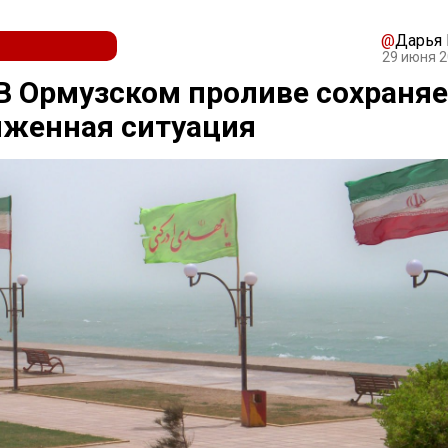
@
Дарья
29 июня 2
В Ормузском проливе сохраняе
яженная ситуация