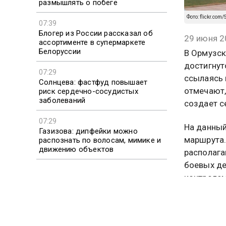
размышлять о побеге
Фото: flickr.com
07:39
Блогер из России рассказал об
29 июня 2
ассортименте в супермаркете
Белоруссии
В Ормузск
достигнут
07:29
ссылаясь 
Солнцева: фастфуд повышает
отмечают,
риск сердечно-сосудистых
заболеваний
создает с
07:29
На данный
Газизова: дипфейки можно
маршрута.
распознать по волосам, мимике и
движению объектов
располага
боевых де
контролем
Телеканал
непростой