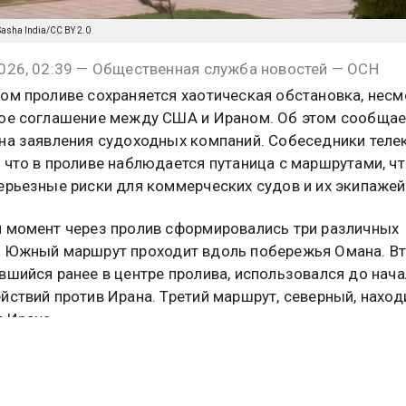
/Sasha India/CC BY 2.0
026, 02:39 — Общественная служба новостей — ОСН
ом проливе сохраняется хаотическая обстановка, несм
ое соглашение между США и Ираном. Об этом сообщае
на заявления судоходных компаний. Собеседники теле
 что в проливе наблюдается путаница с маршрутами, ч
ерьезные риски для коммерческих судов и их экипажей
 момент через пролив сформировались три различных
 Южный маршрут проходит вдоль побережья Омана. Вт
вшийся ранее в центре пролива, использовался до нача
йствий против Ирана. Третий маршрут, северный, наход
 Ирана.
 сообщает, что перед судоходными операторами стоит
 выбор маршрута. Если следовать через акваторию,