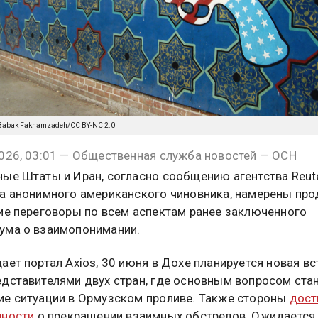
m/Babak Fakhamzadeh/CC BY-NC 2.0
026, 03:01 — Общественная служба новостей — ОСН
ые Штаты и Иран, согласно сообщению агентства Reut
а анонимного американского чиновника, намерены пр
ие переговоры по всем аспектам ранее заключенного
ума о взаимопонимании.
ает портал Axios, 30 июня в Дохе планируется новая вс
дставителями двух стран, где основным вопросом ста
е ситуации в Ормузском проливе. Также стороны
дост
нности
о прекращении взаимных обстрелов. Ожидается,