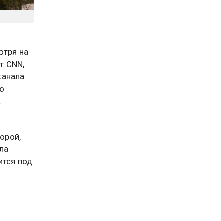
отря на
т CNN,
канала
то
.
орой,
ла
ится под