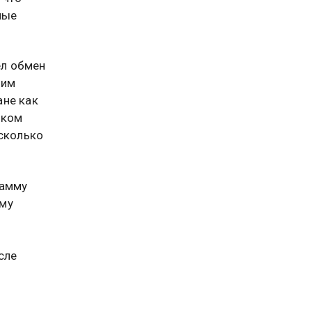
ные
ел обмен
ним
ане как
ском
есколько
рамму
ому
сле