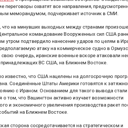
ие переговоры охватят все направления, предусмотрен
ым меморандумом, подчеркивает источник в СМИ.
 что на минувших выходных между странами произош
Центральное командование Вооруженных сил США ран
м утром подтвердило нанесение ударов по целям в Ир
предполагаемую атаку на коммерческое судно в Ормуз
В свою очередь, иранские военные вскоре атаковали н
 принадлежащих ВС США, на Ближнем Востоке.
ло известно, что США нацелены на долгосрочную прог
ана. Соединённые Штаты Америки готовятся к затяжн
оянию с Ираном. Основанием для такого вывода стали
 о том, что Вашингтон активно изучает возможности
ого и экономичного увеличения производства ракет по
событий на Ближнем Востоке.
кая сторона сосредотачивается на стратегическом и