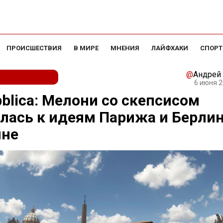
ПРОИСШЕСТВИЯ
В МИРЕ
МНЕНИЯ
ЛАЙФХАКИ
СПОРТ
@
Андрей
6 июня 2
blica: Мелони со скепсисом
лась к идеям Парижа и Берлин
ине