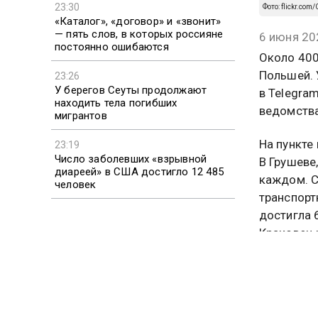
23:30
Фото: flickr.com
«Каталог», «договор» и «звонит»
— пять слов, в которых россияне
6 июня 20
постоянно ошибаются
Около 400
Польшей. 
23:26
У берегов Сеуты продолжают
в Telegra
находить тела погибших
ведомства
мигрантов
На пункте
23:19
Число заболевших «взрывной
В Грушеве
диареей» в США достигло 12 485
каждом. С
человек
транспорт
достигла 
Краковец 
один авто
пункт пла
В Госпогр