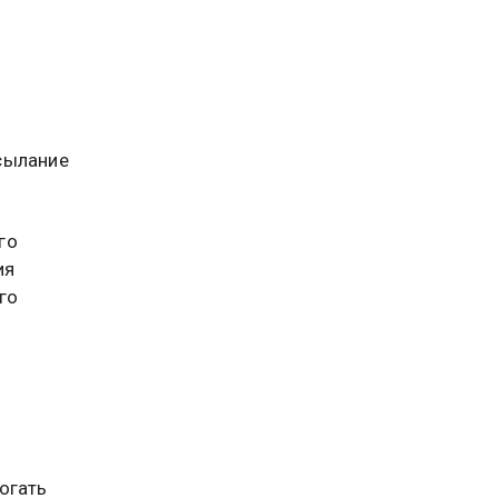
сылание
го
ия
го
огать