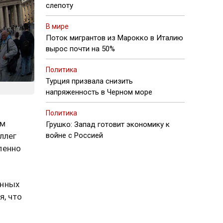
слепоту
В мире
Поток мигрантов из Марокко в Италию
вырос почти на 50%
Политика
Турция призвала снизить
напряженность в Черном море
Политика
ом
Грушко: Запад готовит экономику к
ллег
войне с Россией
пенно
енных
я, что