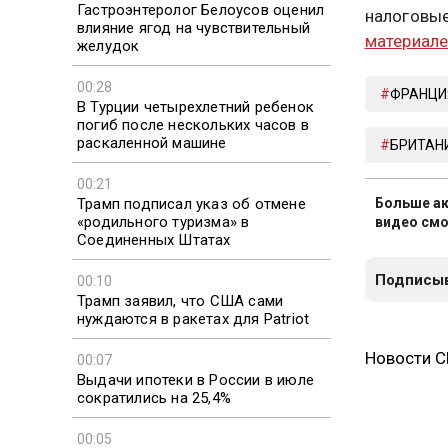
Гастроэнтеролог Белоусов оценил
налоговые
влияние ягод на чувствительный
материал
желудок
00:28
ФРАНЦИ
В Турции четырехлетний ребенок
погиб после нескольких часов в
раскаленной машине
БРИТАН
00:21
Трамп подписал указ об отмене
Больше ак
«родильного туризма» в
видео смо
Соединенных Штатах
Подписыв
00:10
Трамп заявил, что США сами
нуждаются в ракетах для Patriot
Новости 
00:07
Выдачи ипотеки в России в июле
сократились на 25,4%
00:05