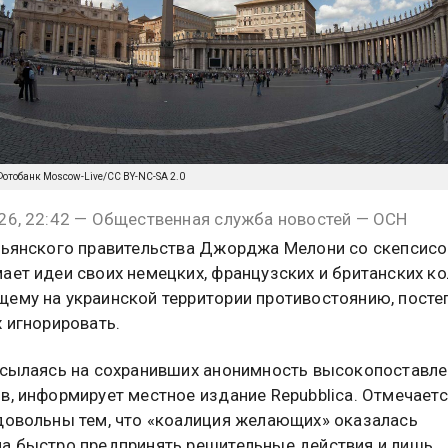
m/Фотобанк Moscow-Live/CC BY-NC-SA 2.0
26, 22:42 — Общественная служба новостей — ОСН
льянского правительства Джорджа Мелони со скепсис
ает идеи своих немецких, французских и британских ко
ему на украинской территории противостоянию, посте
х игнорировать.
ссылаясь на сохранивших анонимность высокопоставл
в, информирует местное издание Repubblica. Отмечаетс
довольны тем, что «коалиция желающих» оказалась
а быстро предпринять решительные действия и лишь