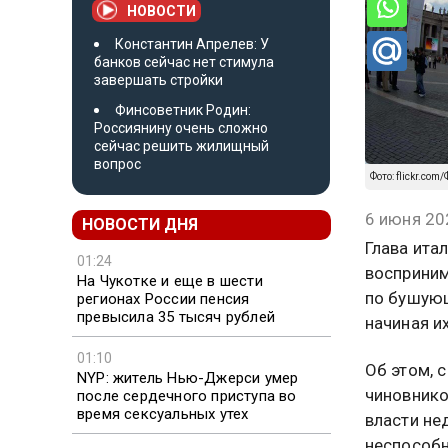
НОВОСТИ
Константин Апрелев: У
банков сейчас нет стимула
завершать стройки
Финсоветник Родин:
Россиянину очень сложно
сейчас решить жилищный
вопрос
Фото: flickr.co
6 июня 20
НОВОСТИ ДНЯ
Глава ита
01:24
восприним
На Чукотке и еще в шести
по бушующ
регионах России пенсия
превысила 35 тысяч рублей
начиная и
01:10
Об этом, 
NYP: житель Нью-Джерси умер
чиновнико
после сердечного приступа во
время сексуальных утех
власти не
неспособн