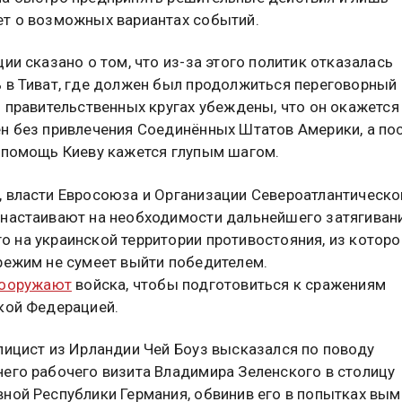
т о возможных вариантах событий.
ции сказано о том, что из-за этого политик отказалась
 в Тиват, где должен был продолжиться переговорный
В правительственных кругах убеждены, что он окажется
н без привлечения Соединённых Штатов Америки, а по
 помощь Киеву кажется глупым шагом.
 власти Евросоюза и Организации Североатлантическо
настаивают на необходимости дальнейшего затягиван
 на украинской территории противостояния, из которо
режим не сумеет выйти победителем.
вооружают
войска, чтобы подготовиться к сражениям
кой Федерацией.
лицист из Ирландии Чей Боуз высказался по поводу
его рабочего визита Владимира Зеленского в столицу
ной Республики Германия, обвинив его в попытках вым