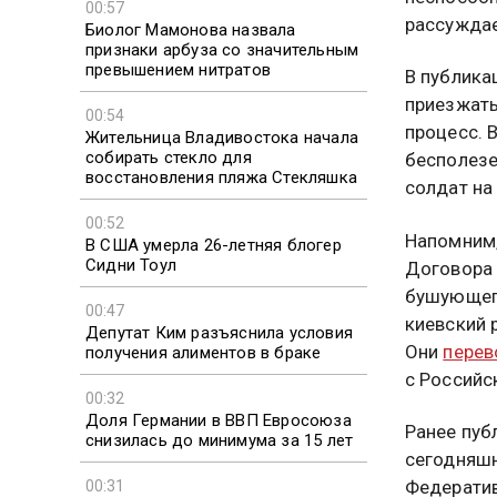
00:57
рассуждае
Биолог Мамонова назвала
признаки арбуза со значительным
превышением нитратов
В публика
приезжать
00:54
процесс. 
Жительница Владивостока начала
собирать стекло для
бесполезе
восстановления пляжа Стекляшка
солдат на
00:52
Напомним,
В США умерла 26-летняя блогер
Сидни Тоул
Договора 
бушующего
00:47
киевский 
Депутат Ким разъяснила условия
Они
пере
получения алиментов в браке
с Российс
00:32
Доля Германии в ВВП Евросоюза
Ранее пуб
снизилась до минимума за 15 лет
сегодняшн
Федератив
00:31