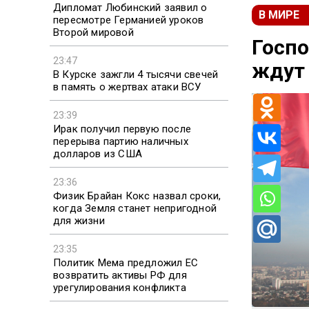
Дипломат Любинский заявил о
В МИРЕ
пересмотре Германией уроков
Второй мировой
Госпо
23:47
ждут 
В Курске зажгли 4 тысячи свечей
в память о жертвах атаки ВСУ
23:39
Ирак получил первую после
перерыва партию наличных
долларов из США
23:36
Физик Брайан Кокс назвал сроки,
когда Земля станет непригодной
для жизни
23:35
Политик Мема предложил ЕС
возвратить активы РФ для
урегулирования конфликта