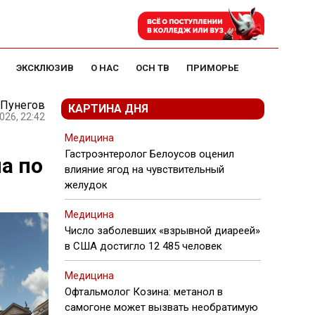
ЭКСКЛЮЗИВ
О НАС
ОСН ТВ
ПРИМОРЬЕ
 Пунегов
КАРТИНА ДНЯ
026, 22:42
Медицина
Гастроэнтеролог Белоусов оценил
а по
влияние ягод на чувствительный
желудок
Медицина
Число заболевших «взрывной диареей»
в США достигло 12 485 человек
Медицина
Офтальмолог Козина: метанол в
самогоне может вызвать необратимую