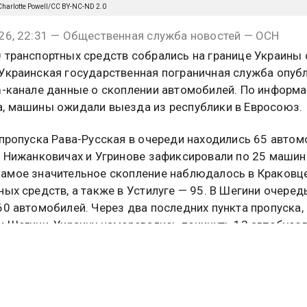
/Charlotte Powell/CC BY-NC-ND 2.0
26, 22:31 — Общественная служба новостей — ОСН
 транспортных средств собрались на границе Украины 
Украинская государственная пограничная служба опуб
m-канале данные о скоплении автомобилей. По информ
, машины ожидали выезда из республики в Евросоюз.
 пропуска Рава-Русская в очереди находились 65 автом
, Нижанковичах и Угринове зафиксировали по 25 машин
амое значительное скопление наблюдалось в Краковц
ных средств, а также в Устилуге — 95. В Шегини очеред
60 автомобилей. Через два последних пункта пропуска,
и Шегини, Украину намеревались покинуть 13 автобусов
бус ожидал в Устилуге. Въехать в республику через тот
нировали около двух десятков легковых машин.
анслужбе напомнили, что с началом летнего туристичес