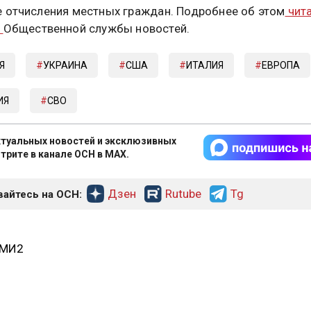
 отчисления местных граждан. Подробнее об этом
чита
е
Общественной службы новостей.
Я
УКРАИНА
США
ИТАЛИЯ
ЕВРОПА
ИЯ
СВО
туальных новостей и эксклюзивных
трите в канале ОСН в MAX.
Дзен
Rutube
Tg
айтесь на ОСН:
СМИ2