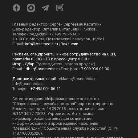
Главный редактор: Сергей Сергеевич Касаткин
Шеф-редактор: Виталий Витальевич Рыжов.
Телефон редакции: +7 495 795-53-05
101000 г. Москва, Потаповский переулок, 16/5с1
E-mail:
info@osnmedia.ru
|
Вакансии
Реклама, спецпроекты и иное сотрудничество на ОСН,
osnmedia.ru, ОСН-ТВ и пресс-центре ОСН:
Игорь Дбар
(Руководитель отдела продаж)
Email:
i.dbar@osnmedia.ru
Телефон:
+7 909 936-02-90
Дополнительные email:
reklama@osnmedia.ru
,
adv@osnmedia.ru
Телефон:
+7 495 004-56-11
Сетевое издание Информационное агентство
"Общественная служба новостей" зарегистрировано
Роскомнадзором 14.09.2018, реестровая запись
ЭЛ № ФС77-73623. Учредитель: Автономная
некоммерческая организация содействия
информированию и просвещению населения
"Медиахолдинг "Общественная служба новостей" (ОГРН
1187700006328).