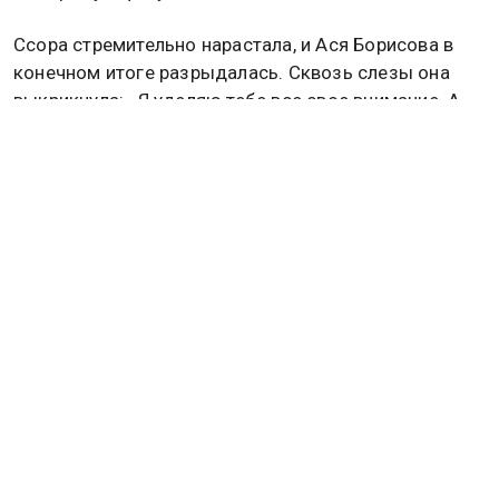
Ссора стремительно нарастала, и Ася Борисова в
конечном итоге разрыдалась. Сквозь слезы она
выкрикнула: «Я уделяю тебе все свое внимание. А
ты несешь чушь! Услышь себя!» — тем самым
переведя стрелки на актера.
Напомним, что «Ставка на любовь» — это
экстремальное реалити, где знаменитые пары
проходят сложные испытания и делают ставки на
успех друг друга.
Ведущими проекта выступают Регина Тодоренко и
Влад Топалов. Премьера второго выпуска, в
который вошел данный инцидент, состоится 22
мая на канале «Пятница!».
Напомним, что Марат Башаров подвергал своих