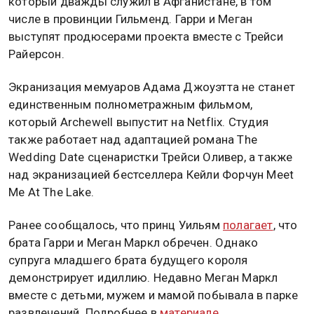
который дважды служил в Афганистане, в том
числе в провинции Гильменд. Гарри и Меган
выступят продюсерами проекта вместе с Трейси
Райерсон.
Экранизация мемуаров Адама Джоуэтта не станет
единственным полнометражным фильмом,
который Archewell выпустит на Netflix. Студия
также работает над адаптацией романа The
Wedding Date сценаристки Трейси Оливер, а также
над экранизацией бестселлера Кейли Форчун Meet
Me At The Lake.
Ранее сообщалось, что принц Уильям
полагает
, что
брата Гарри и Меган Маркл обречен. Однако
супруга младшего брата будущего короля
демонстрирует идиллию. Недавно Меган Маркл
вместе с детьми, мужем и мамой побывала в парке
развлечений. Подробнее в
материале