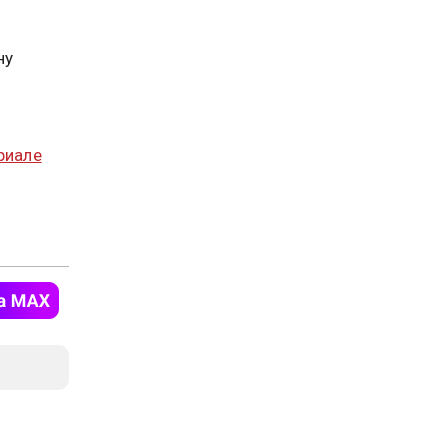
ну
риале