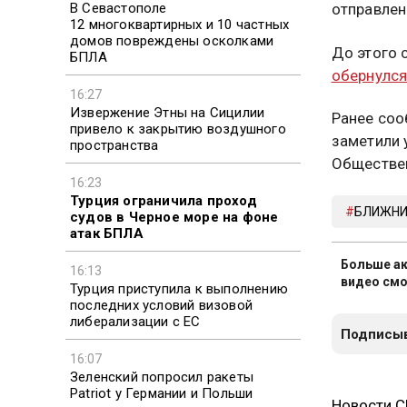
В Севастополе
отправлен
12 многоквартирных и 10 частных
домов повреждены осколками
До этого 
БПЛА
обернулс
16:27
Извержение Этны на Сицилии
Ранее соо
привело к закрытию воздушного
заметили 
пространства
Обществен
16:23
Турция ограничила проход
БЛИЖНИ
судов в Черное море на фоне
атак БПЛА
Больше ак
16:13
видео смо
Турция приступила к выполнению
последних условий визовой
либерализации с ЕС
Подписыв
16:07
Зеленский попросил ракеты
Patriot у Германии и Польши
Новости 