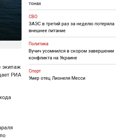
тонах
СВО
ЗАЭС в третий раз за неделю потеряла
внешнее питание
Политика
Вучич усомнился в скором завершении
конфликта на Украине
е экипаж
Спорт
щает РИА
Умер отец Лионеля Месси
хода
враля
ыло