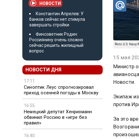
НОВОСТИ
Константин Апрелев: У
банков сейчас нет стимула
завершать стройки
Финсоветник Родин:
Россиянину очень сложно
Фото: U.S. Navy
сейчас решить жилищный
вопрос
15 мая 20
Министр о
НОВОСТИ ДНЯ
авианосца
17:11
Новости.
Синоптик Леус спрогнозировал
приход осенней погоды в Москву
Экипаж из
против Ир
16:55
Немецкий депутат Хенрихманн
обвинил Россию в «игре без
За это вр
правил»
Возгорани
произошел
16:40