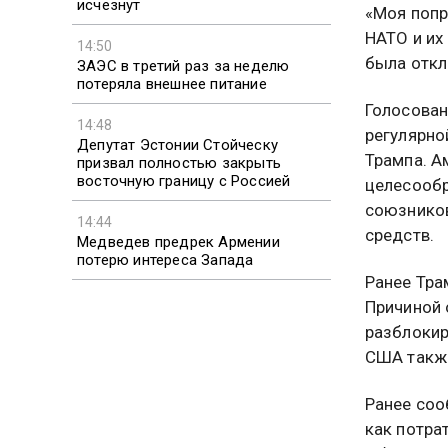
исчезнут
«Моя попр
НАТО и их
14:50
была откл
ЗАЭС в третий раз за неделю
потеряла внешнее питание
Голосован
14:48
регулярно
Депутат Эстонии Стойческу
Трампа. А
призвал полностью закрыть
восточную границу с Россией
целесообр
союзников
14:44
средств.
Медведев предрек Армении
потерю интереса Запада
Ранее Тра
Причиной 
разблокир
США также
Ранее соо
как потра