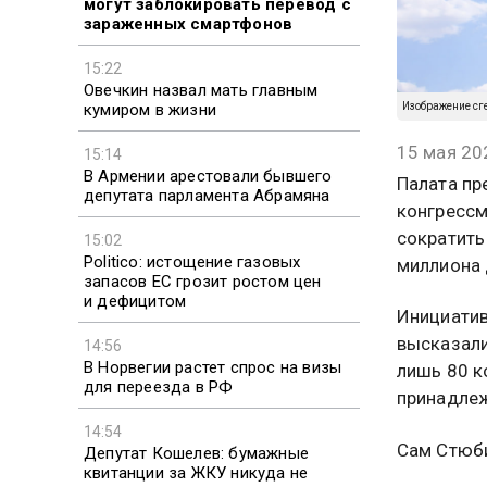
могут заблокировать перевод с
зараженных смартфонов
15:22
Овечкин назвал мать главным
кумиром в жизни
Изображение сг
15 мая 20
15:14
В Армении арестовали бывшего
Палата пр
депутата парламента Абрамяна
конгрессм
сократить
15:02
Politico: истощение газовых
миллиона 
запасов ЕС грозит ростом цен
и дефицитом
Инициатив
высказали
14:56
В Норвегии растет спрос на визы
лишь 80 к
для переезда в РФ
принадлеж
14:54
Сам Стюби
Депутат Кошелев: бумажные
квитанции за ЖКУ никуда не