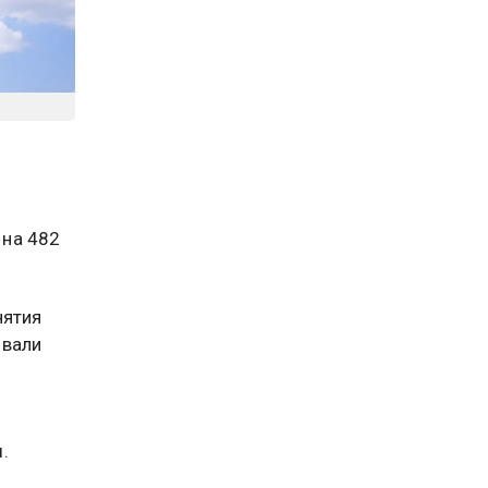
 на 482
нятия
овали
.