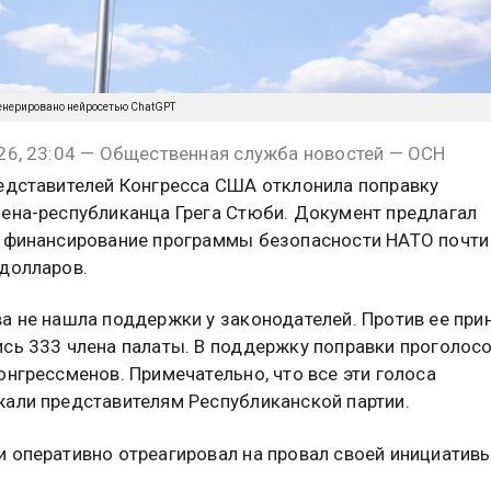
енерировано нейросетью ChatGPT
26, 23:04 — Общественная служба новостей — ОСН
едставителей Конгресса США отклонила поправку
ена-республиканца Грега Стюби. Документ предлагал
 финансирование программы безопасности НАТО почти
долларов.
а не нашла поддержки у законодателей. Против ее при
сь 333 члена палаты. В поддержку поправки проголос
онгрессменов. Примечательно, что все эти голоса
али представителям Республиканской партии.
 оперативно отреагировал на провал своей инициативы