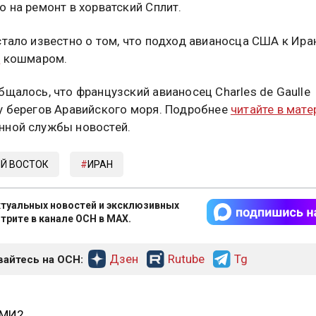
о на ремонт в хорватский Сплит.
стало известно о том, что подход авианосца США к Ира
я
кошмаром.
бщалось, что французский авианосец Charles de Gaulle
у берегов Аравийского моря. Подробнее
читайте в мате
ной службы новостей.
Й ВОСТОК
ИРАН
туальных новостей и эксклюзивных
трите в канале ОСН в MAX.
Дзен
Rutube
Tg
айтесь на ОСН:
СМИ2