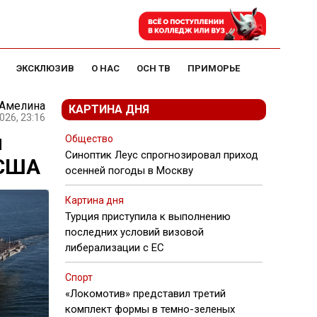
ЭКСКЛЮЗИВ
О НАС
ОСН ТВ
ПРИМОРЬЕ
 Амелина
КАРТИНА ДНЯ
026, 23:16
и
Общество
Синоптик Леус спрогнозировал приход
 США
осенней погоды в Москву
Картина дня
Турция приступила к выполнению
последних условий визовой
либерализации с ЕС
Спорт
«Локомотив» представил третий
комплект формы в темно-зеленых