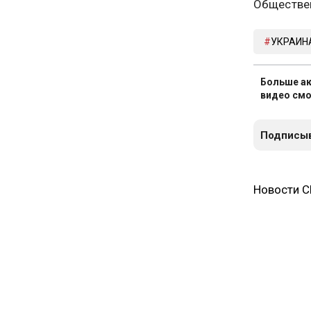
Обществен
УКРАИН
Больше ак
видео смо
Подписыв
Новости 