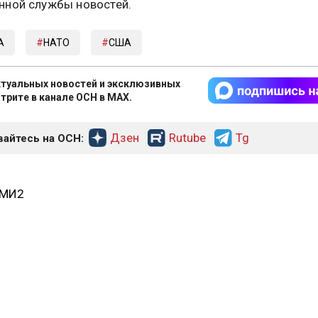
ной службы новостей.
А
НАТО
США
туальных новостей и эксклюзивных
трите в канале ОСН в MAX.
Дзен
Rutube
Tg
айтесь на ОСН:
СМИ2