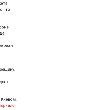
жета
о что
фоне
да
иковал
трещину.
дент
 Киевом,
териале