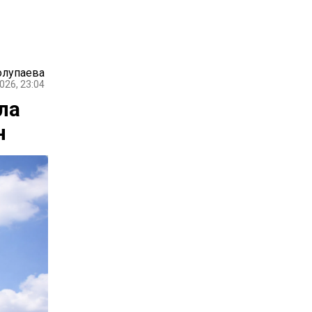
олупаева
026, 23:04
ла
н