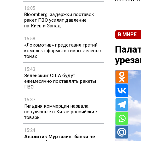
16:05
Bloomberg: задержки поставок
ракет ПВО усилят давление
на Киев и Запад
В МИРЕ
15:58
«Локомотив» представил третий
Палат
комплект формы в темно-зеленых
тонах
уреза
15:43
Зеленский: США будут
ежемесячно поставлять ракеты
ПВО
15:37
Гильдия коммерции назвала
популярные в Китае российские
товары
15:24
Аналитик Муртазин: банки не