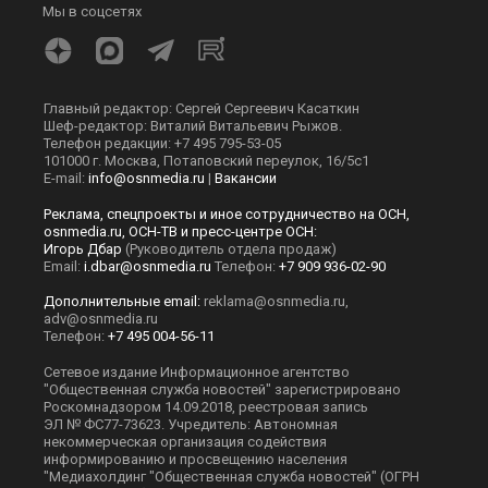
Мы в соцсетях
Главный редактор: Сергей Сергеевич Касаткин
Шеф-редактор: Виталий Витальевич Рыжов.
Телефон редакции: +7 495 795-53-05
101000 г. Москва, Потаповский переулок, 16/5с1
E-mail:
info@osnmedia.ru
|
Вакансии
Реклама, спецпроекты и иное сотрудничество на ОСН,
osnmedia.ru, ОСН-ТВ и пресс-центре ОСН:
Игорь Дбар
(Руководитель отдела продаж)
Email:
i.dbar@osnmedia.ru
Телефон:
+7 909 936-02-90
Дополнительные email:
reklama@osnmedia.ru
,
adv@osnmedia.ru
Телефон:
+7 495 004-56-11
Сетевое издание Информационное агентство
"Общественная служба новостей" зарегистрировано
Роскомнадзором 14.09.2018, реестровая запись
ЭЛ № ФС77-73623. Учредитель: Автономная
некоммерческая организация содействия
информированию и просвещению населения
"Медиахолдинг "Общественная служба новостей" (ОГРН