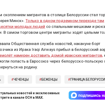
 скоплением мигрантов в столице Белоруссии стал то
лерея Минск».
Только в одном подземном переходе там
десятки молодых людей
со спальными мешками и рюк
и. В самом торговом центре мигранты ходят целыми то
авала Общественная служба новостей, накануне борт
озчика из Ирака Iraqi Airways прибыл в белорусский аэ
амолёт намерен доставить домой иракских мигрантов,
смогли попасть в Евросоюз через белорусско-польскую 
вернуться на родину.
А
ЧЕЧЕНЦЫ
БЕЖЕНЦЫ
ГРАНИЦА БЕЛОРУССИ
туальных новостей и эксклюзивных
трите в канале ОСН в MAX.