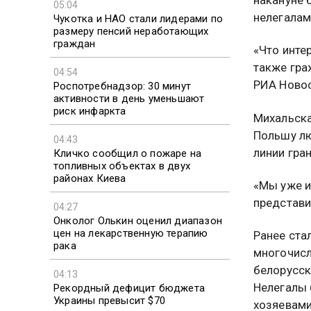
накануне 
05:04
нелегалам
Чукотка и НАО стали лидерами по
размеру пенсий неработающих
граждан
«Что инте
также гра
04:54
РИА Новос
Роспотребнадзор: 30 минут
активности в день уменьшают
риск инфаркта
Михальска
Польшу лю
04:43
линии гра
Кличко сообщил о пожаре на
топливных объектах в двух
районах Киева
«Мы уже и
представи
04:27
Онколог Олькин оценил диапазон
цен на лекарственную терапию
Ранее ста
рака
многочисл
белорусск
04:13
Нелегалы 
Рекордный дефицит бюджета
Украины превысит $70
хозяевами