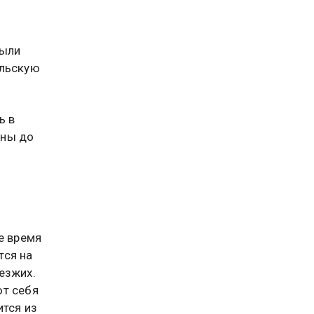
ы
были
альскую
ь в
ены до
е время
тся на
езжих.
ют себя
ится из