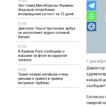
01:53
Экс-глава Минобороны Украины
Федоров потребовал
возвращения на пост за 12 дней
01:40
Диетолог Ольга Чунтонова: арбуз
не восполняет водно-солевой
баланс
01:36
В Кривом Роге сообщили о
взрывах на фоне воздушной
тревоги
7 декабря
Директор 
01:35
здравоохр
Трамп назвал китайцев очень
умными и привел в пример
каждый де
ветряные турбины
сообщает
Согласно 
смертей н