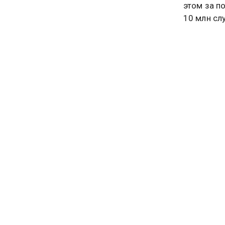
этом за п
10 млн сл
«К концу 
будет инф
исследова
Он отмети
зарегистр
высокого 
два раза 
«Показате
возрастны
время наб
Клюге.
Ранее Общ