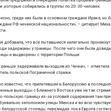
были предпринята очередная попытка прорыва границ
и ,которые собирались в группы по 20-30 человек.
ресно, среди них были в основном граждане Ирака, но 
ждане РФ чеченской национальности», – цитирует Мих
ти.
я добавила, что все пытавшиеся нелегально проникнут
ди задержаны у границы. После чего они были довед
ницы и выдворены с территории Польши.
 раньше задерживали выходцев из Чечни», – отметила
тель польской Пограничной стражи.
ло известно, что прилетевшие в Белоруссию в последне
енные выходцы с Ближнего Востока уже не так стремя
о-польскую границу из-за условий содержания там при
буквально заполонили улицы Минска и во всю чувству
 белорусской столицы, пережидая, пока Европа соглас