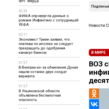
ФРГ Мерца
Подписыв
02:26
ФИФА опровергла данные о
романе Инфантино с сотрудницей
УЕФА
Новости 
02:11
Экономист Тумин заявил, что
платежи по ипотеке не следует
прекращать до одобрения
В МИРЕ
каникул банком
ВОЗ с
01:57
В Венгрии из-за обмеления Дуная
инфи
нашли останки двух солдат
вермахта
деся
01:57
В Ульяновской области
объявлена беспилотная
опасность