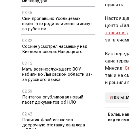
миллиардов
принять.
03:45
Настоящим
Сын пропавших Усольцевых
верит, что родители живы и живут
центр «Га
за рубежом
толпятся 
за плечам
03:32
Соскин усмотрел насмешку над
Киевом в словах Навроцкого
Как перед
авиаперев
03:15
Минска.
С
Мать военнослужащего ВСУ
избили во Львовской области из-
так и не 
за русского языка
и решили 
02:59
Пентагон опубликовал новый
ПОЛЬШ
пакет документов об НЛО
02:42
Больше ак
Политик Фрай исключил
видео смо
досрочную отставку канцлера