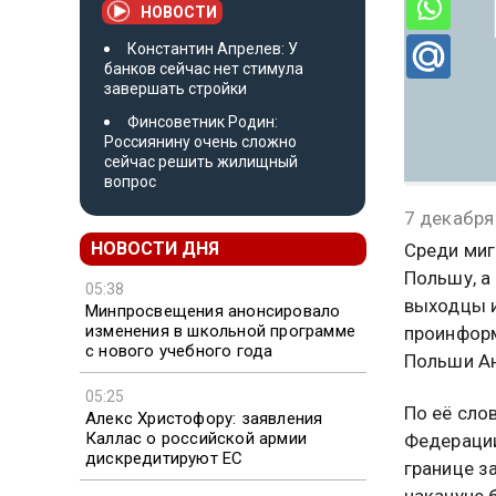
НОВОСТИ
Константин Апрелев: У
банков сейчас нет стимула
завершать стройки
Финсоветник Родин:
Россиянину очень сложно
сейчас решить жилищный
вопрос
7 декабря
НОВОСТИ ДНЯ
Среди миг
Польшу, а
05:38
выходцы и
Минпросвещения анонсировало
изменения в школьной программе
проинформ
с нового учебного года
Польши Ан
05:25
По её сло
Алекс Христофору: заявления
Каллас о российской армии
Федерации
дискредитируют ЕС
границе з