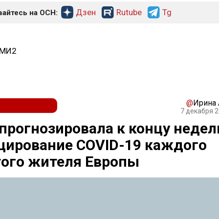
Дзен
Rutube
Tg
айтесь на ОСН:
СМИ2
@
Ирина
7 декабря 2
прогнозировала к концу недел
цирование COVID-19 каждого
того жителя Европы