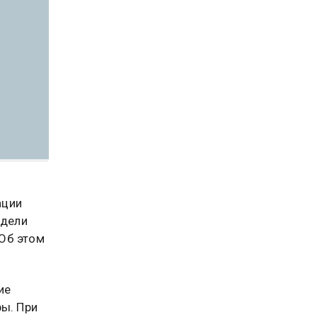
ации
едели
Об этом
ие
ры. При