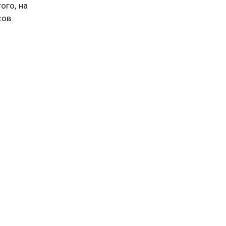
ого, на
ов.
гионе
орными
ись в
ех
оящее
ил
 вакцина