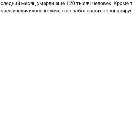
оследний месяц умерли еще 120 тысяч человек. Кроме т
учаев увеличилось количество заболевших коронавирус
этой недели каждый десятый человек в Европейском ре
ицирован COVID-19, что будет подтверждено лаборат
ниями», – цитирует Клюге информагентство.
л, что по мере приближения новогодних праздников
ированные случаи смерти из-за коронавируса достигли
плато и по сравнению с показателями сентября оказал
выше – 4100 и 2100 ежедневно соответственно.
ли регистрации случаев заболевания увеличились во вс
х группах, при этом самые высокие показатели в наст
людаются в возрастной группе от 5 до 14 лет», – уточн
ественная служба новостей сообщала, что российская