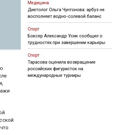
Медицина
Диетолог Ольга Чунтонова: арбуз не
восполняет водно-солевой баланс
Спорт
Боксер Александр Усик сообщил о
трудностях при завершении карьеры
Спорт
Тарасова оценила возвращение
юю
российских фигуристок на
сле
международные турниры
я,
ражи
ой
усской
 что