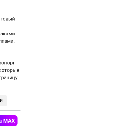
рговый
заками
лпами.
ропорт
которые
границу
И