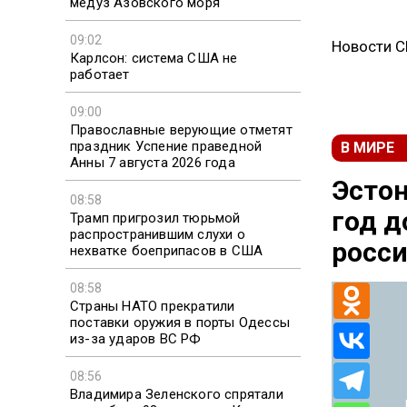
медуз Азовского моря
09:02
Новости 
Карлсон: система США не
работает
09:00
Православные верующие отметят
праздник Успение праведной
В МИРЕ
Анны 7 августа 2026 года
Эстон
08:58
год 
Трамп пригрозил тюрьмой
распространившим слухи о
росс
нехватке боеприпасов в США
08:58
Страны НАТО прекратили
поставки оружия в порты Одессы
из-за ударов ВС РФ
08:56
Владимира Зеленского спрятали