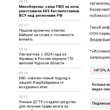
09:19
организац
Минобороны: силы ПВО за ночь
базироват
уничтожили 605 беспилотников
поблизост
ВСУ над регионами РФ
09:17
Такой инф
Пушков иронично ответил
ООН первы
Вайкуле на слова о готовности
воевать
Федерации
09:15
*«Исламск
Лантратова: с 2024 года из
запрещенн
Украины в Россию вернули 170
жителей Курской области
ИГОРЬ 
09:14
EAD: озвучен новый подход к
защите Азербайджана от
Больше ак
воздушных атак
видео смо
09:12
Ученые ДГТУ создали средство
Подписыв
для лечения травм мозга из