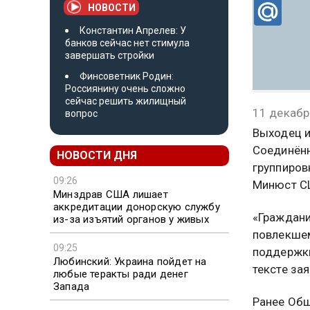
НОВОСТИ
Константин Апрелев: У
банков сейчас нет стимула
завершать стройки
Финсоветник Родин:
Россиянину очень сложно
сейчас решить жилищный
11 декабр
вопрос
Выходец и
Соединённ
НОВОСТИ ДНЯ
группиров
09:26
Минюст С
Минздрав США лишает
аккредитации донорскую службу
«Граждани
из-за изъятий органов у живых
повлекшем
09:25
поддержки
Любинский: Украина пойдет на
тексте за
любые теракты ради денег
Запада
Ранее Общ