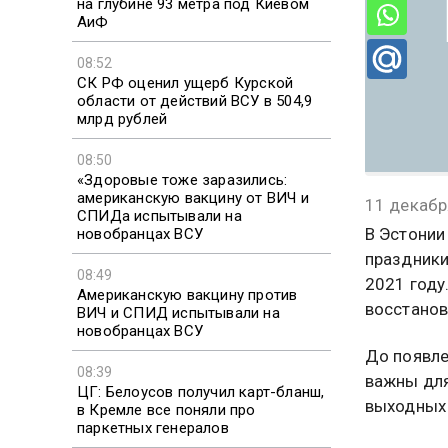
на глубине 93 метра под Киевом
АиФ
08:52
СК РФ оценил ущерб Курской
области от действий ВСУ в 504,9
млрд рублей
08:50
«Здоровые тоже заразились:
американскую вакцину от ВИЧ и
11 декабр
СПИДа испытывали на
В Эстонии
новобранцах ВСУ
праздники
08:49
2021 году
Американскую вакцину против
восстанов
ВИЧ и СПИД испытывали на
новобранцах ВСУ
До появле
08:39
важны для
ЦГ: Белоусов получил карт-бланш,
выходных 
в Кремле все поняли про
паркетных генералов