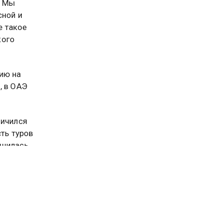
. Мы
сной и
е такое
кого
ию на
, в ОАЭ
личился
ть туров
ьшилась