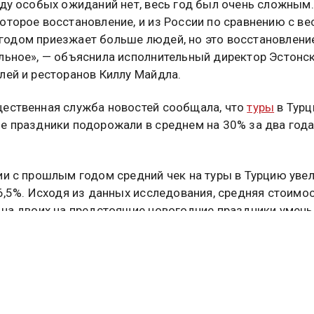
оду особых ожиданий нет, весь год был очень сложным
оторое восстановление, и из России по сравнению с ве
одом приезжает больше людей, но это восстановлени
льное», — объяснила исполнительный директор Эстонс
лей и ресторанов Киллу Майдла.
ественная служба новостей сообщала, что
туры
в Турц
е праздники подорожали в среднем на 30% за два года
ии с прошлым годом средний чек на туры в Турцию уве
 6,5%. Исходя из данных исследования, средняя стоимос
 на двоих на предстоящие новогодние праздники умен
 сравнению с аналогичным периодом 2019 года.
 И ОТДЫХ
НОВЫЙ ГОД
ЭСТОНИЯ
туальных новостей и эксклюзивных