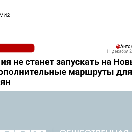
СМИ2
@
Анто
11 декабря 2
ия не станет запускать на Но
дополнительные маршруты дл
иян