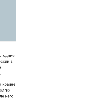
огодние
оссии в
е
.
и крайне
долгих
ле него.