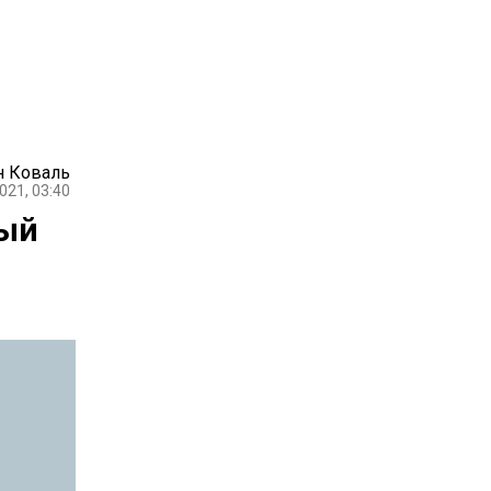
н Коваль
021, 03:40
вый
я