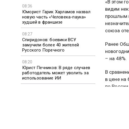
«В этом г
08:36
видим нек
Юморист Гарик Харламов назвал
прошлым г
новую часть «Человека-паука»
худшей в франшизе
незначите
союза оте
08:27
Спиридонов: боевики ВСУ
Ранее Общ
замучили более 40 жителей
Русского Поречного
новогодни
– на 48%.
08:20
Юрист Печников: В ряде случаев
В сравнен
работодатель может уволить за
использование ИИ
в цене на
по России
08:17
на 17% по
Politico: США и Украина
восстановили обмен
разведданными до прежнего
ТУРИЗМ
уровня
Больше ак