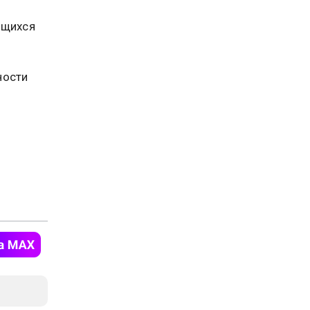
ящихся
ности
й