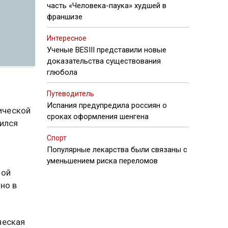
часть «Человека-паука» худшей в
франшизе
Интересное
Ученые BESIII представили новые
доказательства существования
глюбола
Путеводитель
Испания предупредила россиян о
ической
сроках оформления шенгена
ился
Спорт
Популярные лекарства были связаны с
уменьшением риска переломов
ной
но в
ческая