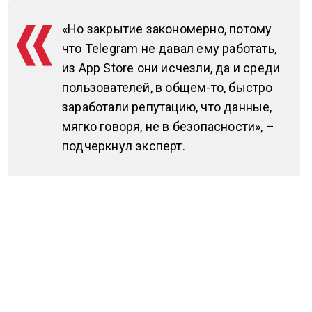
«Но закрытие закономерно, потому
что Telegram не давал ему работать,
из App Store они исчезли, да и среди
пользователей, в общем-то, быстро
заработали репутацию, что данные,
мягко говоря, не в безопасности», –
подчеркнул эксперт.
Он добавил, что считает закрытие приложения с 1
июля закономерным.
«Это очередная попытка вывести в российскую
юрисдикцию популярный сервис, в данном
случае, Telegram. Попытка провальная, потому что
невозможно на обшивке космического корабля