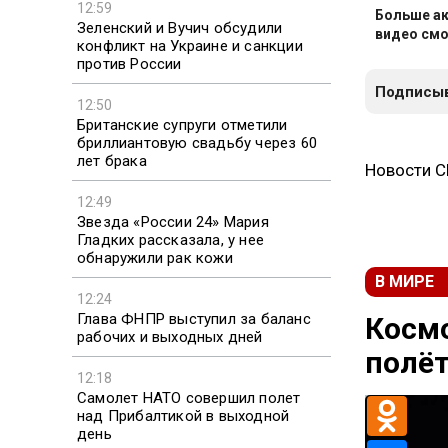
12:59
Больше ак
Зеленский и Вучич обсудили
видео смо
конфликт на Украине и санкции
против России
Подписыв
12:50
Британские супруги отметили
бриллиантовую свадьбу через 60
лет брака
Новости 
12:49
Звезда «России 24» Мария
Гладких рассказала, у нее
обнаружили рак кожи
В МИРЕ
12:24
Глава ФНПР выступил за баланс
Космо
рабочих и выходных дней
полёт
12:18
Самолет НАТО совершил полет
над Прибалтикой в выходной
день