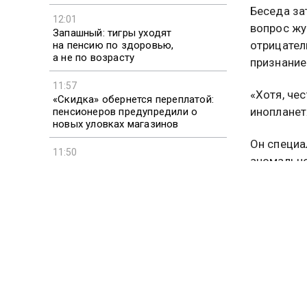
Беседа за
12:01
вопрос жур
Запашный: тигры уходят
отрицател
на пенсию по здоровью,
а не по возрасту
признание
11:57
«Хотя, че
«Скидка» обернется переплатой:
инопланет
пенсионеров предупредили о
новых уловках магазинов
Он специа
11:50
аномально
В Японии зафиксирован ажиотаж
браков в день совпадения трех
восьмерок
Заявление
уфологиче
рассекреч
В докумен
информаци