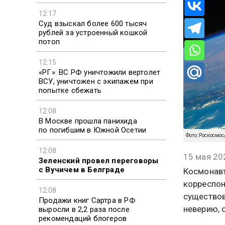
12:17
Суд взыскал более 600 тысяч
рублей за устроенный кошкой
потоп
12:15
«РГ»: ВС РФ уничтожили вертолет
ВСУ, уничтожен с экипажем при
попытке сбежать
12:08
В Москве прошла панихида
по погибшим в Южной Осетии
Фото: Роскосмос
12:08
15 мая 20
Зеленский провел переговоры
с Вучичем в Белграде
Космонавт
корреспон
12:08
существов
Продажи книг Сартра в РФ
неверию, 
выросли в 2,2 раза после
рекомендаций блогеров