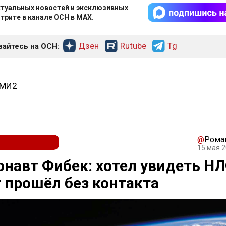
туальных новостей и эксклюзивных
трите в канале ОСН в MAX.
Дзен
Rutube
Tg
айтесь на ОСН:
СМИ2
@
Рома
15 мая 2
навт Фибек: хотел увидеть НЛ
 прошёл без контакта