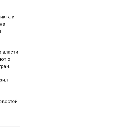
икта и
на
м
е власти
яют о
ран.
зил
.
востей.