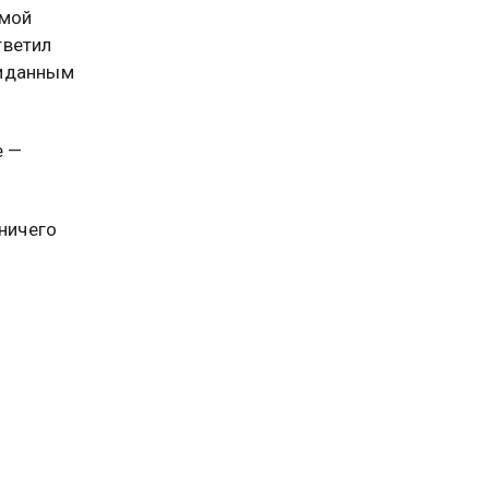
ямой
тветил
жиданным
е —
 ничего
ация
А.
ится