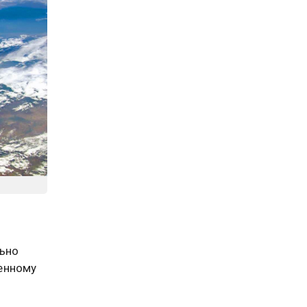
льно
енному