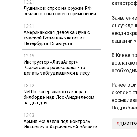
13:21
катастроф
Лушников: спрос на оружие РФ
связан с опытом его применения
Заявление
обсуждени
13:21
Американская девочка Луна с
неоднокра
«маской Бэтмена» улетит из
решений у
Петербурга 13 августа
В Киеве п
13:15
Инструктор «ЛизаАлерт»
возлагают
Разжигаева рассказала, что
необходим
делать заблудившимся в лесу
Ранее офи
13:12
Netflix запер живого актера в
скепсис о
билборде над Лос-Анджелесом
нормализа
на два дня
Подробне
13:03
Армия РФ взяла под контроль
ДМИТРИ
Ивановку в Харьковской области