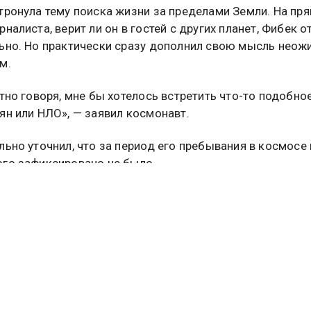
тронула тему поиска жизни за пределами Земли. На пр
налиста, верит ли он в гостей с других планет, Фибек о
ьно. Но практически сразу дополнил свою мысль нео
м.
стно говоря, мне бы хотелось встретить что-то подобно
ян или НЛО», — заявил космонавт.
льно уточнил, что за период его пребывания в космосе
го зафиксировано не было.
 прозвучало на фоне очередной волны интереса к
ской тематике. Поводом для обсуждений стала публик
енных архивов Федерального бюро расследований СШ
тах, которые спецслужба обнародовала ранее, содерж
я о наблюдениях неопознанных летающих объектов.