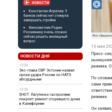
НОВОСТИ
Константин Апрелев: У
банков сейчас нет стимула
завершать стройки
Финсоветник Родин:
Россиянину очень сложно
Фото: Официаль
сейчас решить жилищный
вопрос
15 мая 20
Пресс-сек
НОВОСТИ ДНЯ
нынешняя 
13:30
режима. О
Экс-глава СВР Эстонии назвал
сроки удара России по НАТО
По словам
абсурдными
сами прив
13:29
ответстве
SHOT: Лагутенко гастролями
режиме.
покроет ремонт сгоревшего дома
в Калифорнии
Он заявил