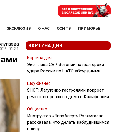
ЭКСКЛЮЗИВ
О НАС
ОСН ТВ
ПРИМОРЬЕ
олупаева
КАРТИНА ДНЯ
026, 01:31
ками
Картина дня
Экс-глава СВР Эстонии назвал сроки
удара России по НАТО абсурдными
Шоу-бизнес
SHOT: Лагутенко гастролями покроет
ремонт сгоревшего дома в Калифорнии
Общество
Инструктор «ЛизаАлерт» Разжигаева
рассказала, что делать заблудившимся
в лесу