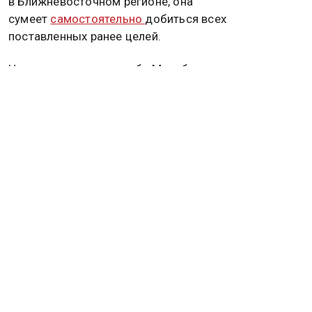
в Ближневосточном регионе, она
сумеет
самостоятельно
добиться всех
поставленных ранее целей.
Напомним, пресс-служба Минобороны
Соединённого Королевства проинформировала о
выделении суммы в $155 млн для оказания
поддержки в открытии Ормузского пролива в
обозримом будущем, если это окажется
необходимо для стабилизации положения дел в
регионе. Подробнее об этом
читайте в
материале
Общественной службы новостей.
ИРАН
ДЖЕЙ ДИ ВЭНС
США
Дзен
MAX
Rutube
Tg