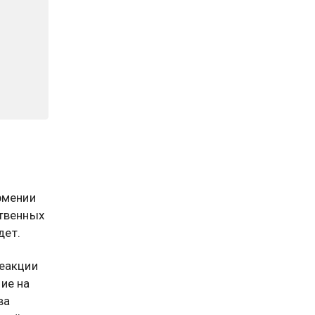
рмении
ственных
дет.
реакции
ие на
ва