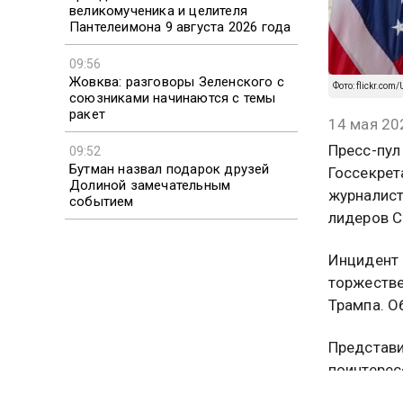
великомученика и целителя
Пантелеимона 9 августа 2026 года
09:56
Жовква: разговоры Зеленского с
Фото: flickr.com/
союзниками начинаются с темы
ракет
14 мая 20
Пресс-пул
09:52
Бутман назвал подарок друзей
Госсекрет
Долиной замечательным
журналист
событием
лидеров С
Инцидент 
торжестве
Трампа. О
Представи
поинтерес
Маск успе