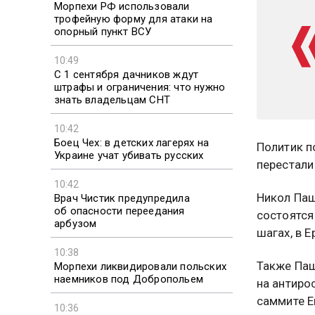
Морпехи РФ использовали
трофейную форму для атаки на
опорный пункт ВСУ
10:49
С 1 сентября дачников ждут
штрафы и ограничения: что нужно
знать владельцам СНТ
10:42
Боец Чех: в детских лагерях на
Политик п
Украине учат убивать русских
перестали
10:42
Никол Паш
Врач Чистик предупредила
об опасности переедания
состоятся
арбузом
шагах, в 
10:38
Также Паш
Морпехи ликвидировали польских
наемников под Добропольем
на антиро
саммите Е
10:36