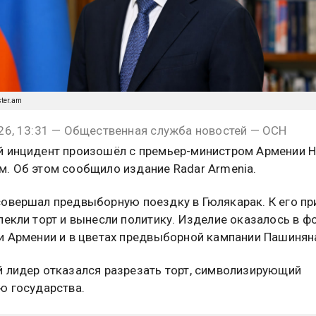
ster.am
26, 13:31 — Общественная служба новостей — ОСН
 инцидент произошёл с премьер-министром Армении 
. Об этом сообщило издание Radar Armenia.
овершал предвыборную поездку в Гюлякарак. К его пр
пекли торт и вынесли политику. Изделие оказалось в ф
и Армении и в цветах предвыборной кампании Пашинян
 лидер отказался разрезать торт, символизирующий
ю государства.