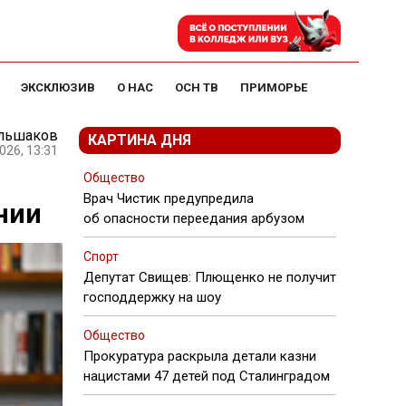
ЭКСКЛЮЗИВ
О НАС
ОСН ТВ
ПРИМОРЬЕ
ольшаков
КАРТИНА ДНЯ
026, 13:31
Общество
Врач Чистик предупредила
нии
об опасности переедания арбузом
Спорт
Депутат Свищев: Плющенко не получит
господдержку на шоу
Общество
Прокуратура раскрыла детали казни
нацистами 47 детей под Сталинградом