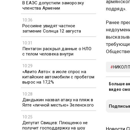
армянског
В ЕАЭС допустили заморозку
членства Армении
подряд».
10:36
Ранее пре
Россияне увидят частное
недоумени
затмение Солнца 12 августа
высказыва
10:31
требующим
Пентагон раскрыл данные о НЛО
Обществен
с телом человека внутри
10:29
НИКОЛ 
«Авито Авто»: в июле спрос на
китайские автомобили с пробегом
вырос на 17,2%
Больше ак
видео смо
10:28
Дандыкин назвал атаку на пляж в
Ялте «личной местью» Зеленского
Подписыв
10:25
Депутат Свищев: Плющенко не
получит господдержку на шоу
Новости 