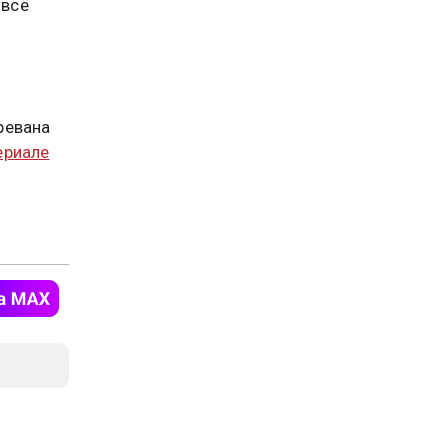
 всё
ревана
ериале