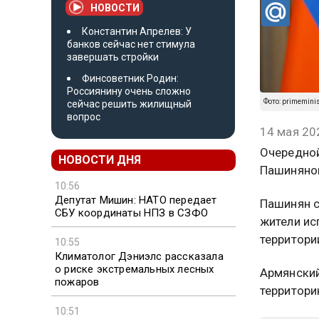
НОВОСТИ
Константин Апрелев: У
банков сейчас нет стимула
завершать стройки
Финсоветник Родин:
Россиянину очень сложно
Фото: primemini
сейчас решить жилищный
вопрос
14 мая 20
Очередной
НОВОСТИ ДНЯ
Пашиняном
10:56
Депутат Мишин: НАТО передает
Пашинян с
СБУ координаты НПЗ в СЗФО
жители ис
территори
10:55
Климатолог Дэниэлс рассказала
о риске экстремальных лесных
Армянский
пожаров
территори
10:51