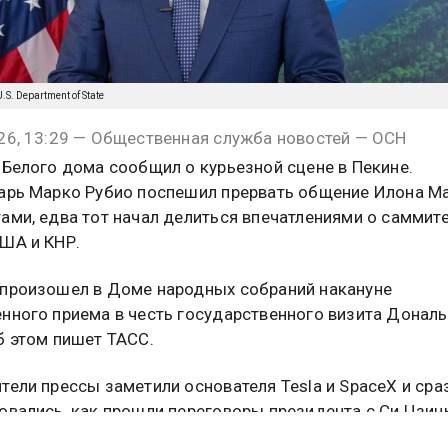
U.S. Department of State
26, 13:29 — Общественная служба новостей — ОСН
 Белого дома сообщил о курьезной сцене в Пекине.
арь Марко Рубио поспешил прервать общение Илона Ма
ами, едва тот начал делиться впечатлениями о саммит
ША и КНР.
произошел в Доме народных собраний накануне
нного приема в честь государственного визита Донал
б этом пишет ТАСС.
тели прессы заметили основателя Tesla и SpaceX и сра
овались, как прошли переговоры президента с Си Цзин
л бросить лишь короткое «Это было потрясающе», как