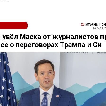
@
Татьяна По
14 мая 2
 увёл Маска от журналистов п
се о переговорах Трампа и Си