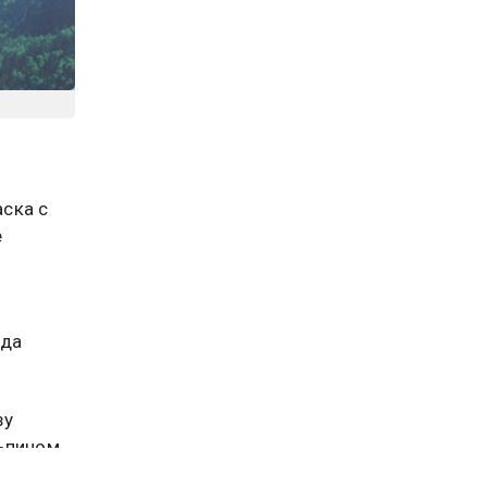
ска с
е
ьда
зу
ьпином.
 Рубио