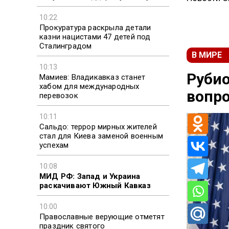
10:22
Прокуратура раскрыла детали
казни нацистами 47 детей под
Сталинградом
В МИРЕ
10:13
Рубио
Мамиев: Владикавказ станет
хабом для международных
вопро
перевозок
10:11
Сальдо: террор мирных жителей
стал для Киева заменой военным
успехам
10:08
МИД РФ: Запад и Украина
раскачивают Южный Кавказ
10:00
Православные верующие отметят
праздник святого