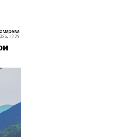
номарева
026, 13:29
ри